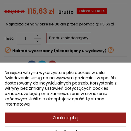
115,63 zł
136,03 zł
Zniżka 20,40 zł
Brutto
Najniższa cena w okresie 30 dni przed promocją:
115,63 zł
Produkt niedostępny
Ilość


Nakład wyczerpany (niedostępny u wydawcy)
Udostępnij
Niniejsza witryna wykorzystuje pliki cookies w celu
świadczenia usług na najwyższym poziomie i w sposób
Powiadom mnie o dostępności
dostosowany do indywidualnych potrzeb. Korzystanie z
Wprowadź swój adres email, aby otrzymać powiadomienie o
witryny bez zmiany ustawień dotyczących cookies
dostępności tej książki
oznacza, że będą one zamieszczane w urządzeniu
końcowym. Jeśli nie akceptujesz opuść tę stronę
ZAPISZ
internetową.
Zaakceptuj
OPIS
SZCZEGÓŁY PRODUKTU
SPIS TREŚCI