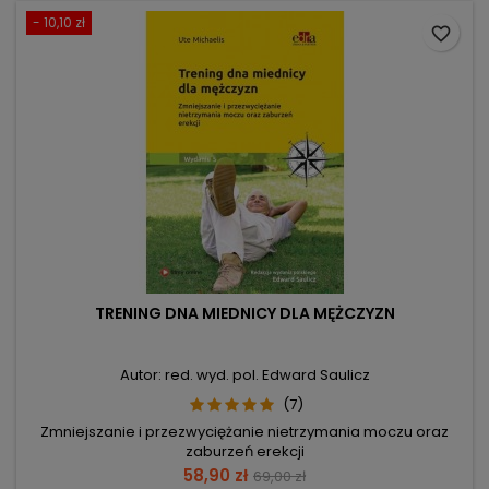
- 10,10 zł
favorite_border
TRENING DNA MIEDNICY DLA MĘŻCZYZN
Autor: red. wyd. pol. Edward Saulicz
(7)
Zmniejszanie i przezwyciężanie nietrzymania moczu oraz
zaburzeń erekcji
Cena
Cena
58,90 zł
69,00 zł