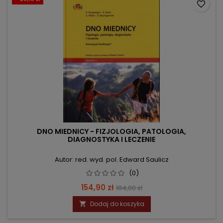
favorite_border
DNO MIEDNICY - FIZJOLOGIA, PATOLOGIA,
DIAGNOSTYKA I LECZENIE
Autor: red. wyd. pol. Edward Saulicz
(0)
Cena
Cena
154,90 zł
184,00 zł
podstawowa
Dodaj do koszyka
