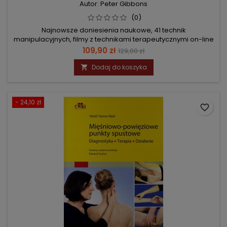
Autor: Peter Gibbons
(0)
Najnowsze doniesienia naukowe, 41 technik
manipulacyjnych, filmy z technikami terapeutycznymi on-line
Cena
Cena
109,90 zł
129,00 zł
podstawowa
Dodaj do koszyka

- 24,10 zł
favorite_border