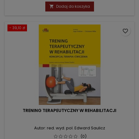
podstawowa
Dodaj do koszyka

- 39,10 zł
favorite_border
TRENING TERAPEUTYCZNY W REHABILITACJI
Autor: red. wyd. pol. Edward Saulicz
(0)