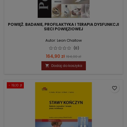
POWIĘŹ. BADANIE, PROFILAKTYKA I TERAPIA DYSFUNKCJI
SIECI POWIĘZIOWEJ
Autor: Leon Chaitow
(0)
Cena
Cena
164,90 zł
194,00 zł
podstawowa
Dodaj do koszyka

- 19,10 zł
favorite_border