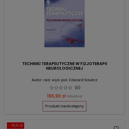
TECHNIKI TERAPEUTYCZNE W FIZJOTERAPII
NEUROLOGICZNEJ
Autor: red. wyd. pol. Edward Saulicz
(0)
Cena
Cena
196,90 zł
219,00 zł
podstawowa
Produkt niedostępny
- 15,10 zł
favorite_border