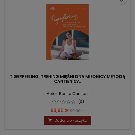
TIGERFEELING. TRENING MIĘŚNI DNA MIEDNICY METODĄ
CANTIENICA.
Autor: Benita Cantieni
(0)
Cena
Cena
83,90 zł
99,00 zł
podstawowa
Dodaj do koszyka
