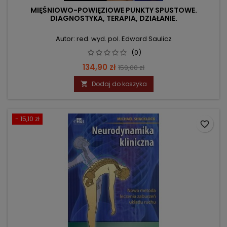
MIĘŚNIOWO-POWIĘZIOWE PUNKTY SPUSTOWE.
DIAGNOSTYKA, TERAPIA, DZIAŁANIE.
Autor: red. wyd. pol. Edward Saulicz
(0)
Cena
Cena
134,90 zł
159,00 zł
podstawowa
Dodaj do koszyka

- 15,10 zł
favorite_border