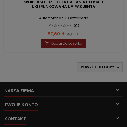
WHIPLASH - METODA BADANIA I TERAPII
UKIERUNKOWANA NA PACJENTA
Autor: Meridel I. Gatterman
(0)
Cena
Cena
57,60 zł
68,00 zł
podstawowa
Dodaj do koszyka

POWRÓT DO GÓRY


NASZA FIRMA

TWOJE KONTO

KONTAKT