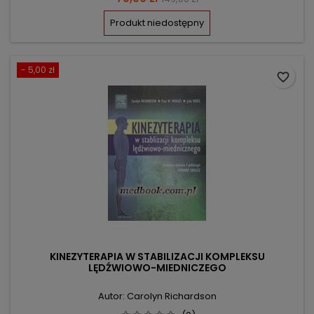
podstawowa
Produkt niedostępny
- 5,00 zł
favorite_border
KINEZYTERAPIA W STABILIZACJI KOMPLEKSU
LĘDŹWIOWO-MIEDNICZEGO
Autor: Carolyn Richardson