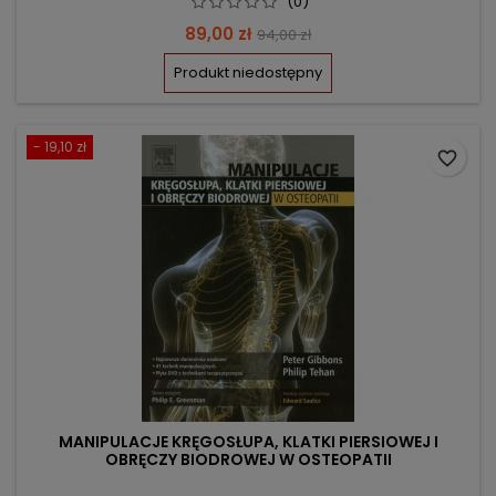
(0)
Cena
Cena
89,00 zł
94,00 zł
podstawowa
Produkt niedostępny
- 19,10 zł
favorite_border
MANIPULACJE KRĘGOSŁUPA, KLATKI PIERSIOWEJ I
OBRĘCZY BIODROWEJ W OSTEOPATII