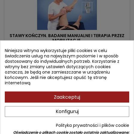
STAWY KOŃCZYN. BADANIE MANUALNE I TERAPIA PRZEZ
MOBILIZACJE.
Niniejsza witryna wykorzystuje pliki cookies w celu
Autor: red. wyd. pol. Edward Saulicz
świadczenia usług na najwyższym poziomie i w sposób
(0)
dostosowany do indywidualnych potrzeb. Korzystanie z
witryny bez zmiany ustawień dotyczących cookies
Cena
Cena
109,90 zł
129,00 zł
oznacza, że będą one zamieszczane w urządzeniu
podstawowa
końcowym. Jeśli nie akceptujesz opuść tę stronę
Dodaj do koszyka

internetową.
Zaakceptuj
- 19,10 zł
favorite_border
Konfiguruj
Polityka prywatności i plików cookie
Oświadczenie o plikach cookie zostało ostatnio zaktualizowane: