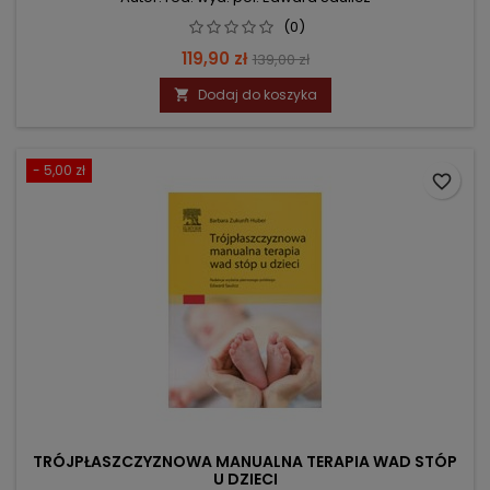
(0)
Cena
Cena
119,90 zł
139,00 zł
podstawowa
Dodaj do koszyka

- 5,00 zł
favorite_border
TRÓJPŁASZCZYZNOWA MANUALNA TERAPIA WAD STÓP
U DZIECI