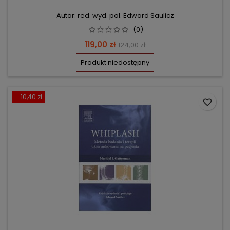
Autor: red. wyd. pol. Edward Saulicz
(0)
Cena
Cena
119,00 zł
124,00 zł
podstawowa
Produkt niedostępny
- 10,40 zł
favorite_border