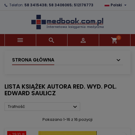

Telefon:
58 3415438; 58 3406065; 512176773
Polski
×
×
×
×
Dodaj do listy życzeń
((modalTitle))
Utwórz listę życzeń
Zaloguj się
Utwórz nową listę
add_circle_outline
((confirmMessage))
Musisz być zalogowany by zapisać produkty na
Nazwa listy życzeń
swojej liście życzeń.
0



shopping_cart
((cancelText))
((modalDeleteText))
Anuluj
Zaloguj się
Anuluj
Utwórz listę życzeń
STRONA GŁÓWNA
LISTA KSIĄŻEK AUTORA RED. WYD. POL.
EDWARD SAULICZ

Trafność
Pokazano 1-16 z 16 pozycji
- 29,10 zł