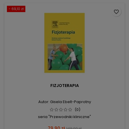
- 69,10 zł
favorite_border
FIZJOTERAPIA
Autor: Gisela Ebelt-Paprotny
(0)
seria "Przewodniki kliniczne"
Cena
Cena
79,90 zł
149,00 zł