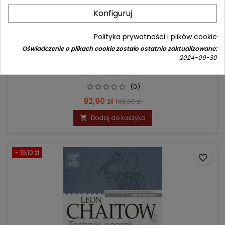
Konfiguruj
Polityka prywatności i plików cookie
TECHNIKI OSTEOPATYCZNE TOM 1
Oświadczenie o plikach cookie zostało ostatnio zaktualizowane:
2024-09-30
Autor: Torsten Liem
(0)
Cena
Cena
92,90 zł
109,00 zł
podstawowa
Dodaj do koszyka

- 19,10 zł
favorite_border