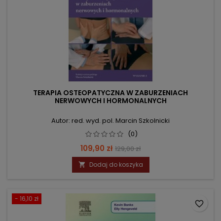
TERAPIA OSTEOPATYCZNA W ZABURZENIACH
NERWOWYCH I HORMONALNYCH
Autor: red. wyd. pol. Marcin Szkolnicki
(0)
Cena
Cena
109,90 zł
129,00 zł
podstawowa
Dodaj do koszyka

- 16,10 zł
favorite_border