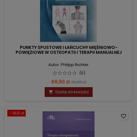
PUNKTY SPUSTOWE I ŁAŃCUCHY MIĘŚNIOWO-
POWIĘZIOWE W OSTEOPATII I TERAPII MANUALNEJ
Autor: Philipp Richter
(0)
Cena
Cena
69,90 zł
119,90 zł
podstawowa
Dodaj do koszyka

- 19,10 zł
favorite_border