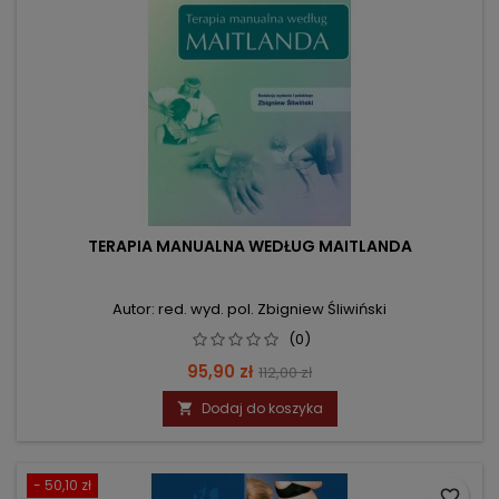
TERAPIA MANUALNA WEDŁUG MAITLANDA
Autor: red. wyd. pol. Zbigniew Śliwiński
(0)
Cena
Cena
95,90 zł
112,00 zł
podstawowa
Dodaj do koszyka

- 50,10 zł
favorite_border