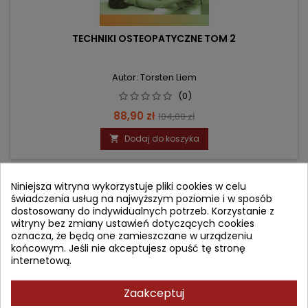
TECHNIKI OSTEOPATYCZNE TOM 2
Autor: Torsten Liem
(0)
Cena
Cena
88,90 zł
104,00 zł
podstawowa
Dodaj do koszyka

Niniejsza witryna wykorzystuje pliki cookies w celu
- 16,10 zł
favorite_border
świadczenia usług na najwyższym poziomie i w sposób
dostosowany do indywidualnych potrzeb. Korzystanie z
witryny bez zmiany ustawień dotyczących cookies
oznacza, że będą one zamieszczane w urządzeniu
końcowym. Jeśli nie akceptujesz opuść tę stronę
internetową.
Zaakceptuj