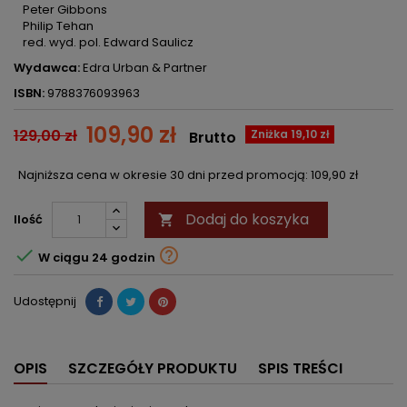
Peter Gibbons
Philip Tehan
red. wyd. pol. Edward Saulicz
Wydawca:
Edra Urban & Partner
ISBN:
9788376093963
109,90 zł
129,00 zł
Zniżka 19,10 zł
Brutto
Najniższa cena w okresie 30 dni przed promocją:
109,90 zł
Dodaj do koszyka
Ilość



W ciągu 24 godzin
Udostępnij
OPIS
SZCZEGÓŁY PRODUKTU
SPIS TREŚCI