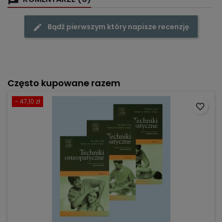
Bądź pierwszym który napisze recenzję
Często kupowane razem
- 47,10 zł
favorite_border