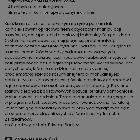
- najnowsze doniesienia naukowe
- 41 technik manipulacyjnych
- filmy z technikami terapeutycznymi on-line
Książka niniejsza jest pierwszym na rynku polskim tak
kompleksowym opracowaniem dotyczącym manipulacji
stawów kręgosłupa, klatki piersiowej i miednicy. Dla polskiego
Czytelnika zawodowo zajmującego się problematyką
zachowawczego leczenia dysfunkcji narządu ruchu książka ta
stanowi cenne źródło wiedzy na temat nieinwazyjnych
sposobów normalizacji czynnościowych zaburzeń mających na
celu przywrócenie fizjologicznej ruchomości. Adresowana jest
do tych osób, które na co dzień zainteresowane są
problematyką szeroko rozumianej terapii manualnej. Na
polskim rynku skierowana jest głównie do lekarzy ortopedów i
fizjoterapeutów oraz osób studiujących fizjoterapię. Powinna
stanowić jedną z podstawowych pozycji literatury pomocniczej
w studiowaniu przedmiotu Terapia manualna znajdującego się
w programie tych studiów. Może być również cenną literaturą
uzupełniającą dla lekarzy w swojej praktyce stykających się z
problemem przeciążeniowych dysfunkcji narządu ruchu.
Z Przedmowy
prof. nadzwy. dr hab. Edward Saulicz
KOMENTARZE (0)