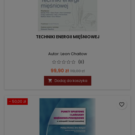
TECHNIKI ENERGII MIĘŚNIOWEJ
Autor: Leon Chaitow
(0)
Cena
Cena
99,90 zł
119,00 zł
podstawowa
Dodaj do koszyka

- 50,00 zł
favorite_border