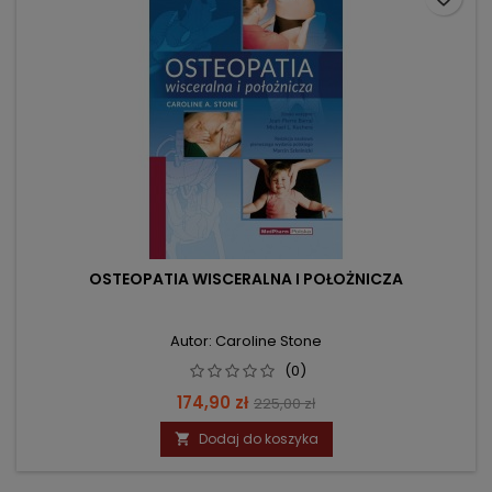
OSTEOPATIA WISCERALNA I POŁOŻNICZA
Autor: Caroline Stone
(0)
Cena
Cena
174,90 zł
225,00 zł
podstawowa
Dodaj do koszyka
