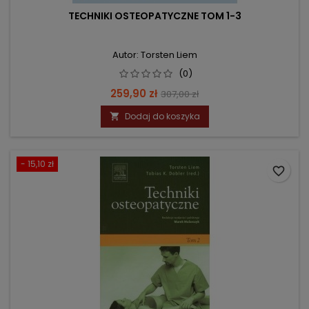
TECHNIKI OSTEOPATYCZNE TOM 1-3
Autor: Torsten Liem
(0)
Cena
Cena
259,90 zł
307,00 zł
podstawowa
Dodaj do koszyka

- 15,10 zł
favorite_border