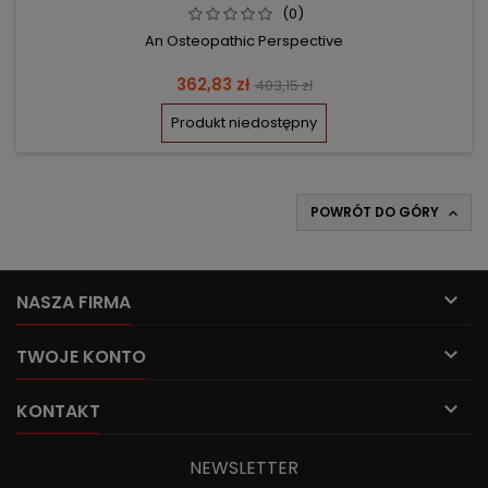
(0)
An Osteopathic Perspective
Cena
Cena
362,83 zł
403,15 zł
podstawowa
Produkt niedostępny
POWRÓT DO GÓRY


NASZA FIRMA

TWOJE KONTO

KONTAKT
NEWSLETTER