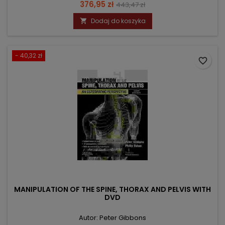
Cena
Cena
376,95 zł
443,47 zł
podstawowa
Dodaj do koszyka

- 40,32 zł
favorite_border
MANIPULATION OF THE SPINE, THORAX AND PELVIS WITH
DVD
Autor: Peter Gibbons