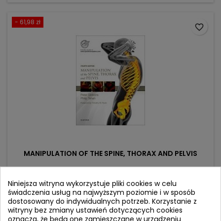
- 61,98 zł
favorite_border
MANIPULATION OF THE SPINE, THORAX AND PELVIS
Autor: Peter Gibbons
Niniejsza witryna wykorzystuje pliki cookies w celu
świadczenia usług na najwyższym poziomie i w sposób
(0)
dostosowany do indywidualnych potrzeb. Korzystanie z
Cena
Cena
351,25 zł
413,23 zł
witryny bez zmiany ustawień dotyczących cookies
oznacza, że będą one zamieszczane w urządzeniu