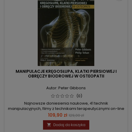
MANIPULACJE KRĘGOSŁUPA, KLATKI PIERSIOWEJ I
OBRĘCZY BIODROWEJ W OSTEOPATII
Autor: Peter Gibbons
(0)
Najnowsze doniesienia naukowe, 41 technik
manipulacyjnych, filmy z technikami terapeutycznymi on-line
Cena
Cena
109,90 zł
129,00 zł
podstawowa
Dodaj do koszyka
