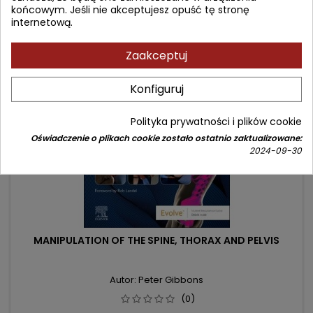
podstawowa
Dodaj do koszyka

końcowym. Jeśli nie akceptujesz opuść tę stronę
internetową.
Zaakceptuj
- 66,52 zł
favorite_border
Nowy
Konfiguruj
Polityka prywatności i plików cookie
Oświadczenie o plikach cookie zostało ostatnio zaktualizowane:
2024-09-30
MANIPULATION OF THE SPINE, THORAX AND PELVIS
Autor: Peter Gibbons
(0)