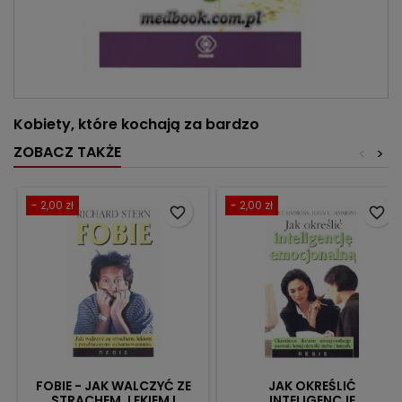
Kobiety, które kochają za bardzo
ZOBACZ TAKŻE
<
>
- 2,00 zł
- 2,00 zł
favorite_border
favorite_border
FOBIE - JAK WALCZYĆ ZE
JAK OKREŚLIĆ
STRACHEM, LĘKIEM I
INTELIGENCJĘ