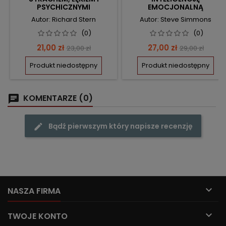
PSYCHICZNYMI
EMOCJONALNĄ
ZAHAMOWANIAMI
Autor: Richard Stern
Autor: Steve Simmons
(0)
(0)
Cena
Cena
Cena
Cena
21,00 zł
27,00 zł
23,00 zł
29,00 zł
podstawowa
podstawow
Produkt niedostępny
Produkt niedostępny
KOMENTARZE (0)
Bądź pierwszym który napisze recenzję

NASZA FIRMA

TWOJE KONTO