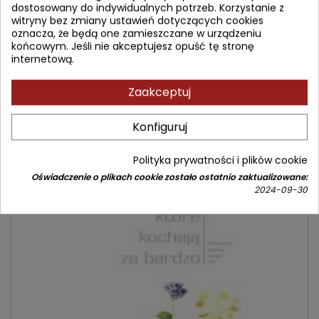
dostosowany do indywidualnych potrzeb. Korzystanie z
amerykańska psychoterapeutka, analizuje przyczyny takich
witryny bez zmiany ustawień dotyczących cookies
skłonności, radzi, jak rozpoznawać chore związki. Uczy, że
oznacza, że będą one zamieszczane w urządzeniu
zwycięstwo w walce z uzależnieniem od infantylnego
końcowym. Jeśli nie akceptujesz opuść tę stronę
mężczyzny otwiera kobietom drogę do odzyskania godności i
internetową.
stworzenia dojrzałego związku.
Zobacz nowsze wydanie:
Zaakceptuj
Konfiguruj
Polityka prywatności i plików cookie
Oświadczenie o plikach cookie zostało ostatnio zaktualizowane:
2024-09-30