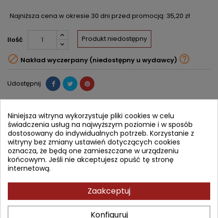
Najniższa cena w okresie 30 dni przed promocją:
35,20 zł
Produkt niedostępny
Ilość


Nakład wyczerpany (niedostępny u wydawcy)
Udostępnij
Powiadom mnie o dostępności
Niniejsza witryna wykorzystuje pliki cookies w celu
Wprowadź swój adres email, aby otrzymać powiadomienie o
świadczenia usług na najwyższym poziomie i w sposób
dostępności tej książki
dostosowany do indywidualnych potrzeb. Korzystanie z
witryny bez zmiany ustawień dotyczących cookies
ZAPISZ
oznacza, że będą one zamieszczane w urządzeniu
końcowym. Jeśli nie akceptujesz opuść tę stronę
internetową.
OPIS
SZCZEGÓŁY PRODUKTU
SPIS TREŚCI
Zaakceptuj
Patrick Fanning bada wizualizację, praktykuje ją, uczy i pisze o
niej od dwudziestu pięciu lat. Jego poprzednie poradniki to
Couple Skills, Being a Mań, Lifetime Weight Control, Messages::
Konfiguruj