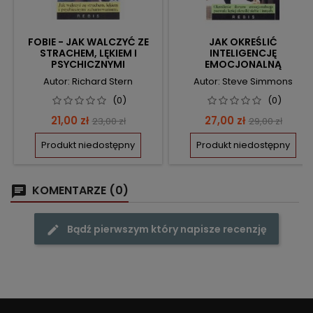
FOBIE - JAK WALCZYĆ ZE
JAK OKREŚLIĆ
STRACHEM, LĘKIEM I
INTELIGENCJĘ
PSYCHICZNYMI
EMOCJONALNĄ
ZAHAMOWANIAMI
Autor: Richard Stern
Autor: Steve Simmons
(0)
(0)
Cena
Cena
Cena
Cena
21,00 zł
27,00 zł
23,00 zł
29,00 zł
podstawowa
podstawow
Produkt niedostępny
Produkt niedostępny
KOMENTARZE (0)
Bądź pierwszym który napisze recenzję