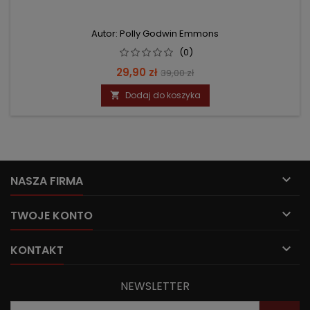
Autor: Polly Godwin Emmons
(0)
Cena
Cena
29,90 zł
39,00 zł
podstawowa
Dodaj do koszyka


NASZA FIRMA

TWOJE KONTO

KONTAKT
NEWSLETTER