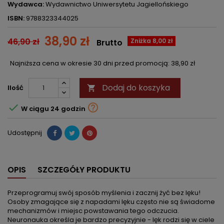
Wydawca:
Wydawnictwo Uniwersytetu Jagiellońskiego
ISBN:
9788323344025
38,90 zł
46,90 zł
Zniżka 8,00 zł
Brutto
Najniższa cena w okresie 30 dni przed promocją:
38,90 zł
Dodaj do koszyka
Ilość



W ciągu 24 godzin
Udostępnij
OPIS
SZCZEGÓŁY PRODUKTU
Przeprogramuj swój sposób myślenia i zacznij żyć bez lęku!
Osoby zmagające się z napadami lęku często nie są świadome
mechanizmów i miejsc powstawania tego odczucia.
Neuronauka określa je bardzo precyzyjnie - lęk rodzi się w ciele