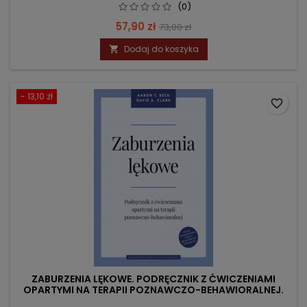
(0)
Cena
Cena
57,90 zł
73,00 zł
podstawowa
Dodaj do koszyka

- 13,10 zł
favorite_border
ZABURZENIA LĘKOWE. PODRĘCZNIK Z ĆWICZENIAMI
OPARTYMI NA TERAPII POZNAWCZO-BEHAWIORALNEJ.