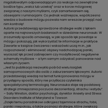
migdałowatym odpowiadającym za reakcje na zewnętrzne
bodźce typu „walcz lub uciekaj” oraz w korze mózgowej
związanej z naszymi myślami, czyli zamartwianiem się,
obsesjami i ruminacjami. Co jednak ważniejsze, współczesna
wiedza o budowie mózgu pozwala nam wreszcie przejąć nad
nim kontrolę!
Autorki przedstawiają sprawdzone strategie walki z lękiem
oparte na najnowszych badaniach w dziedzinie neuronauki. W
zrozumiały sposób omawiają, w jaki sposób lęk powstaje w
mózgu i pokazują, jak wykorzystać te informacje w praktyce.
Zawarte w książce ćwiczenia i wskazówki uczą m.in., jak
rozpoznawać i eliminować objawy nadchodzącej paniki,
wyciszać lęk przed zaśnięciem czy modyfikować negatywne
schematy myślowe – a tym samym odzyskać panowanie nad
własnym życiem.
„Jest to publikacja niezwykła pośród wielu książek
samopomocowych dla osób z zaburzeniami lękowymi. Autorki
przedstawiają wiedzę na temat funkcjonowania mózgu w
przystępny sposób, który nie przytłacza czytelnika
specjalistyczną terminologią. Neuronauka staje się podstawą
strategii zmniejszania poczucia dezorientacji, strachu i wstydu”.
– Sally Winston, doktor psychologii, dyrektor Anxiety and Stress
Disorders Institute of Maryland w Towson
„Dzięki temu poradnikowi odkryjesz tajemnice strachu, fobii,
paniki i niepokoju, a także poznasz strategie, które zwiększą