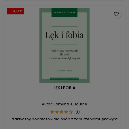
- 19,10 zł
favorite_border
LĘK I FOBIA
Autor: Edmund J. Bourne
(1)
Praktyczny podręcznik dla osób z zaburzeniami lękowymi