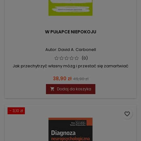
W PUŁAPCE NIEPOKOJU
Autor: David A. Carbonell
(0)
Jak przechytrzyć własny mózg i przestać się zamartwiać
Cena
Cena
38,90 zł
49,90 zł
podstawowa
Dodaj do koszyka

- 3,10 zł
favorite_border