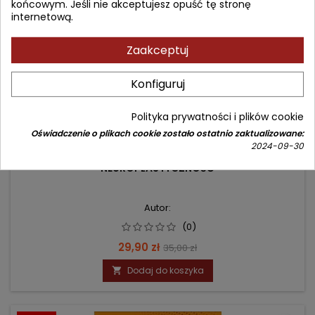
końcowym. Jeśli nie akceptujesz opuść tę stronę
internetową.
Zaakceptuj
Konfiguruj
Polityka prywatności i plików cookie
Oświadczenie o plikach cookie zostało ostatnio zaktualizowane:
2024-09-30
NEUROPLASTYCZNOŚĆ
Autor:
(0)
Cena
Cena
29,90 zł
35,00 zł
podstawowa
Dodaj do koszyka
