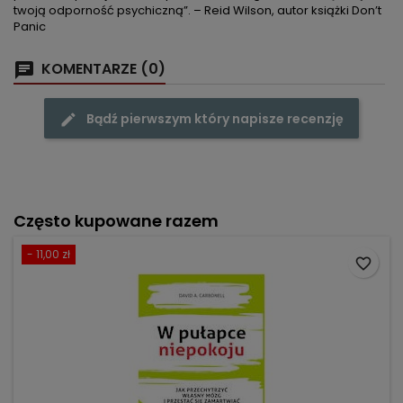
twoją odporność psychiczną”. – Reid Wilson, autor książki Don’t
Panic
KOMENTARZE (0)
Bądź pierwszym który napisze recenzję
Często kupowane razem
- 11,00 zł
favorite_border