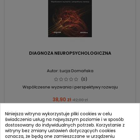
DIAGNOZA NEUROPSYCHOLOGICZNA
Autor: Łucja Domańska
(0)
Współczesne wyzwania i perspektywy rozwoju
Cena
Cena
38,90 zł
42,00 zł
podstawowa
Dodaj do koszyka

Niniejsza witryna wykorzystuje pliki cookies w celu
świadczenia usług na najwyższym poziomie i w sposób
dostosowany do indywidualnych potrzeb. Korzystanie z
witryny bez zmiany ustawień dotyczących cookies
- 5,10 zł
favorite_border
oznacza, że będą one zamieszczane w urządzeniu