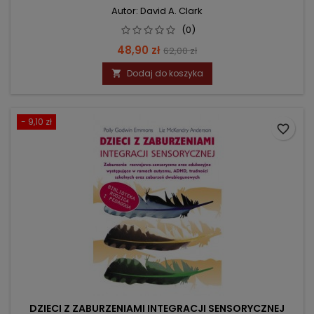
Autor: David A. Clark
(0)
Cena
Cena
48,90 zł
62,00 zł
podstawowa
Dodaj do koszyka

- 9,10 zł
favorite_border
DZIECI Z ZABURZENIAMI INTEGRACJI SENSORYCZNEJ