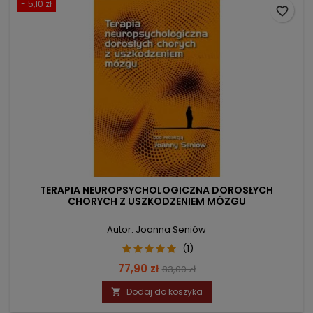
- 5,10 zł
favorite_border
TERAPIA NEUROPSYCHOLOGICZNA DOROSŁYCH
CHORYCH Z USZKODZENIEM MÓZGU
Autor: Joanna Seniów
(1)
Cena
Cena
77,90 zł
83,00 zł
podstawowa
Dodaj do koszyka
