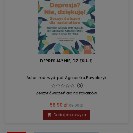
DEPRESJA? NIE, DZIĘKUJĘ.
Autor: red. wyd. pol. Agnieszka Pawełczyk
(0)
Zeszyt ćwiczeń dla nastolatków
Cena
Cena
58,90 zł
69,00 zł
podstawowa
Dodaj do koszyka
