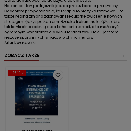
warto dopasować, co dołożyć, a co uprościć.
Na koniec:: ten podręcznik jest po prostu bardzo praktyczny.
Doceniam przypominanie, że terapia to nie tylko rozmowa – to
także realna zmiana zachowań i regularne ćwiczenie nowych
strategii między spotkaniami. Rzadko trafiam na książki, które
tak konkretnie opisują etap kończenia terapii, a to może być
ogromnym wsparciem dla wielu terapeutów. I tak – jest tam
jeszcze sporo innych smakowitych momentów.
Artur Kołakowski
ZOBACZ TAKŻE
<
>
- 16,10 zł
favorite_border