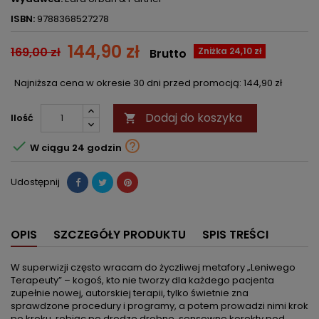
ISBN:
9788368527278
144,90 zł
169,00 zł
Zniżka 24,10 zł
Brutto
Najniższa cena w okresie 30 dni przed promocją:
144,90 zł
Dodaj do koszyka
Ilość



W ciągu 24 godzin
Udostępnij
OPIS
SZCZEGÓŁY PRODUKTU
SPIS TREŚCI
W superwizji często wracam do życzliwej metafory „Leniwego
Terapeuty” – kogoś, kto nie tworzy dla każdego pacjenta
zupełnie nowej, autorskiej terapii, tylko świetnie zna
sprawdzone procedury i programy, a potem prowadzi nimi krok
po kroku, robiąc po drodze drobne, sensowne korekty pod