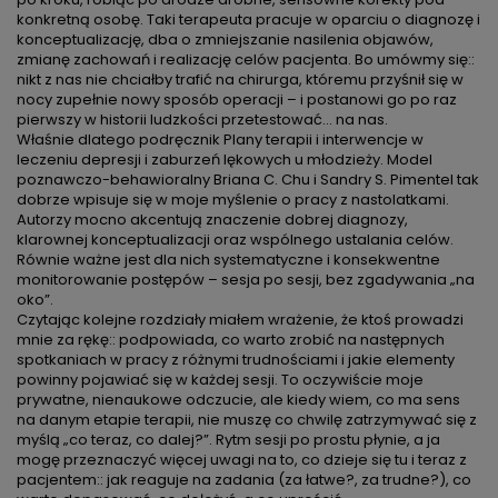
konkretną osobę. Taki terapeuta pracuje w oparciu o diagnozę i
konceptualizację, dba o zmniejszanie nasilenia objawów,
zmianę zachowań i realizację celów pacjenta. Bo umówmy się::
nikt z nas nie chciałby trafić na chirurga, któremu przyśnił się w
nocy zupełnie nowy sposób operacji – i postanowi go po raz
pierwszy w historii ludzkości przetestować… na nas.
Właśnie dlatego podręcznik Plany terapii i interwencje w
leczeniu depresji i zaburzeń lękowych u młodzieży. Model
poznawczo-behawioralny Briana C. Chu i Sandry S. Pimentel tak
dobrze wpisuje się w moje myślenie o pracy z nastolatkami.
Autorzy mocno akcentują znaczenie dobrej diagnozy,
klarownej konceptualizacji oraz wspólnego ustalania celów.
Równie ważne jest dla nich systematyczne i konsekwentne
monitorowanie postępów – sesja po sesji, bez zgadywania „na
oko”.
Czytając kolejne rozdziały miałem wrażenie, że ktoś prowadzi
mnie za rękę:: podpowiada, co warto zrobić na następnych
spotkaniach w pracy z różnymi trudnościami i jakie elementy
powinny pojawiać się w każdej sesji. To oczywiście moje
prywatne, nienaukowe odczucie, ale kiedy wiem, co ma sens
na danym etapie terapii, nie muszę co chwilę zatrzymywać się z
myślą „co teraz, co dalej?”. Rytm sesji po prostu płynie, a ja
mogę przeznaczyć więcej uwagi na to, co dzieje się tu i teraz z
pacjentem:: jak reaguje na zadania (za łatwe?, za trudne?), co