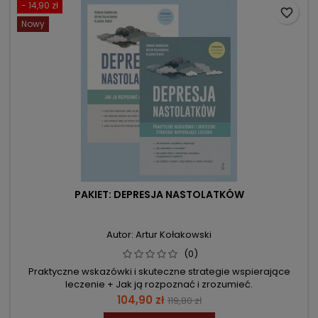
- 14,90 zł
favorite_border
Nowy
PAKIET: DEPRESJA NASTOLATKÓW
Autor: Artur Kołakowski
(0)
Praktyczne wskazówki i skuteczne strategie wspierające
leczenie + Jak ją rozpoznać i zrozumieć.
Cena
Cena
104,90 zł
119,80 zł
podstawowa