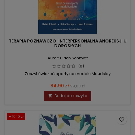
TERAPIA POZNAWCZO-INTERPERSONALNA ANOREKSJI U
DOROSŁYCH
Autor: Ulrich Schmidt
(0)
Zeszyt ćwiczeń oparty na modelu Maudsley
Cena
Cena
84,90 zł
99,00 zł
podstawowa
Dodaj do koszyka

- 10,10 zł
favorite_border