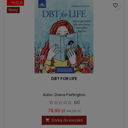
- 14,10 zł
favorite_border
Nowy
DBT FOR LIFE
Autor: Diana Partington
(0)
Cena
Cena
79,90 zł
94,00 zł
podstawowa
Dodaj do koszyka
