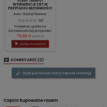
PLANY TERAPII I
INTERWENCJE CBT W
PRZYPADKU BEZSENNOŚCI
Autor: Rachel Manber
(0)
Podejście oparte na
konceptualizacji przypadku
Cena
Cena
79,90 zł
96,00 zł
podstawowa
Dodaj do koszyka

KOMENTARZE (0)
Bądź pierwszym który napisze recenzję
Często kupowane razem