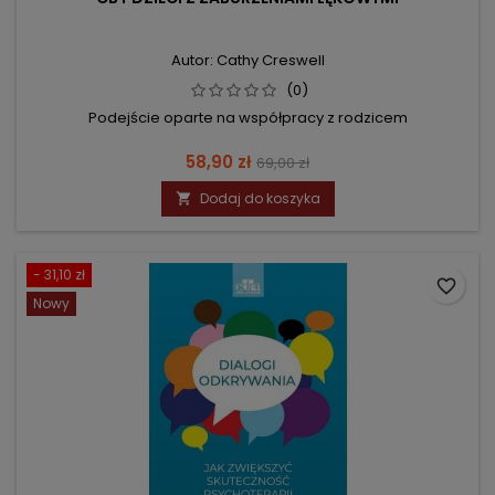
Autor: Cathy Creswell
(0)
Podejście oparte na współpracy z rodzicem
Cena
Cena
58,90 zł
69,00 zł
podstawowa
Dodaj do koszyka

- 31,10 zł
favorite_border
Nowy