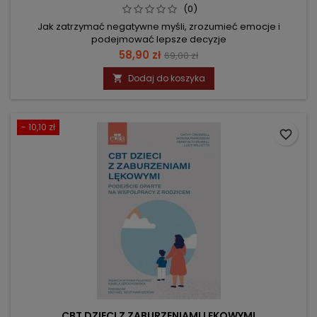
(0)
Jak zatrzymać negatywne myśli, zrozumieć emocje i
podejmować lepsze decyzje
Cena
Cena
58,90 zł
69,00 zł
podstawowa
Dodaj do koszyka

- 10,10 zł
favorite_border
CBT DZIECI Z ZABURZENIAMI LĘKOWYMI