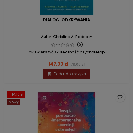
DIALOGI ODKRYWANIA
Autor: Christine A. Padesky
(0)
Jak zwiększyć skuteczność psychoterapii
Cena
Cena
147,90 zł
179,00 zł
podstawowa
Dodaj do koszyka

- 14,10 zł
favorite_border
Nowy