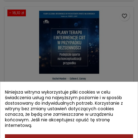
- 16,10 zł
favorite_border
Niniejsza witryna wykorzystuje pliki cookies w celu
PLANY TERAPII I INTERWENCJE CBT W PRZYPADKU
świadczenia usług na najwyższym poziomie i w sposób
BEZSENNOŚCI
dostosowany do indywidualnych potrzeb. Korzystanie z
witryny bez zmiany ustawień dotyczących cookies
Autor: Rachel Manber
oznacza, że będą one zamieszczane w urządzeniu
końcowym. Jeśli nie akceptujesz opuść tę stronę
(0)
internetową.
Podejście oparte na konceptualizacji przypadku