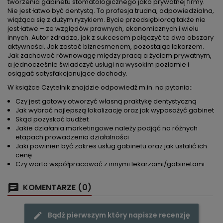
tworzenia gabinetu stomatologicznego jako prywatnej firmy.
Nie jest łatwo być dentystą. To profesja trudna, odpowiedzialna,
wiążąca się z dużym ryzykiem. Bycie przedsiębiorcą także nie
jest łatwe – ze względów prawnych, ekonomicznych i wielu
innych. Autor zdradza, jak z sukcesem połączyć te dwa obszary
aktywności. Jak zostać biznesmenem, pozostając lekarzem.
Jak zachować równowagę między pracą a życiem prywatnym,
a jednocześnie świadczyć usługi na wysokim poziomie i
osiągać satysfakcjonujące dochody.
W książce Czytelnik znajdzie odpowiedź m.in. na pytania::
Czy jest gotowy otworzyć własną praktykę dentystyczną
Jak wybrać najlepszą lokalizację oraz jak wyposażyć gabinet
Skąd pozyskać budżet
Jakie działania marketingowe należy podjąć na różnych
etapach prowadzenia działalności
Jaki powinien być zakres usług gabinetu oraz jak ustalić ich
cenę
Czy warto współpracować z innymi lekarzami/gabinetami
KOMENTARZE (0)
Bądź pierwszym który napisze recenzję