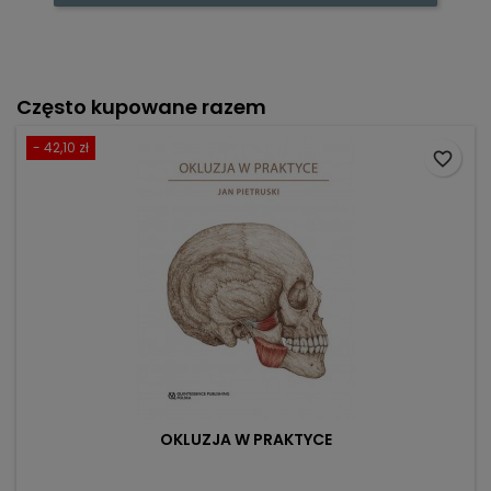
Często kupowane razem
- 42,10 zł
favorite_border
OKLUZJA W PRAKTYCE