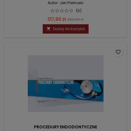
Autor: Jan Pietruski
(0)
Cena
Cena
217,90 zł
260,00 zł
podstawowa
Dodaj do koszyka

favorite_border
PROCEDURY ENDODONTYCZNE