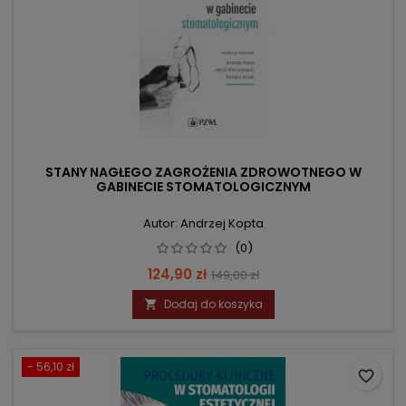
STANY NAGŁEGO ZAGROŻENIA ZDROWOTNEGO W
GABINECIE STOMATOLOGICZNYM
Autor: Andrzej Kopta
(0)
Cena
Cena
124,90 zł
149,00 zł
podstawowa
Dodaj do koszyka

- 56,10 zł
favorite_border