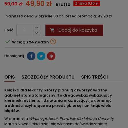
49,90 zł
59,00 zł
Zniżka 9,10 zł
Brutto
Najniższa cena w okresie 30 dni przed promocją:
49,90 zł
Dodaj do koszyka
Ilość



W ciągu 24 godzin
Udostępnij
OPIS
SZCZEGÓŁY PRODUKTU
SPIS TREŚCI
Książka dla lekarzy, którzy planują otworzyć własny
gabinet stomatologiczny. To drogowskaz wskazujący
kierunek myślenia i działania oraz uczący, jak ominąć
trudności czyhające na przedsiębiorcę i uniknąć wielu
błędów.
W poradniku
Własny gabinet. Poradnik dla lekarza dentysty
Marcin Nowosielski dzieli się własnym doświadczeniem