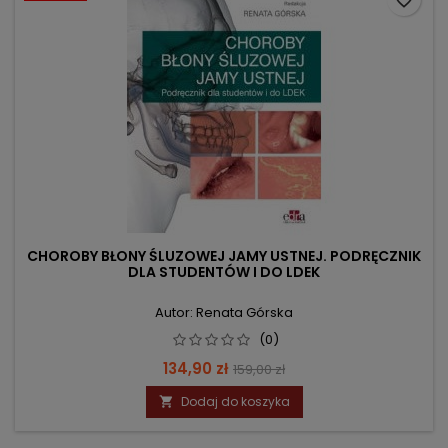
favorite_border
CHOROBY BŁONY ŚLUZOWEJ JAMY USTNEJ. PODRĘCZNIK
DLA STUDENTÓW I DO LDEK
Autor: Renata Górska
(0)
Cena
Cena
134,90 zł
159,00 zł
podstawowa
Dodaj do koszyka
