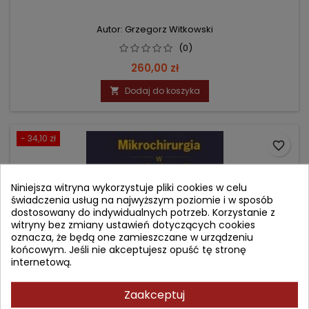
Autor: Grzegorz Witkowski
(0)
Cena
260,00 zł
Dodaj do koszyka

- 34,10 zł
favorite_border
Niniejsza witryna wykorzystuje pliki cookies w celu
świadczenia usług na najwyższym poziomie i w sposób
dostosowany do indywidualnych potrzeb. Korzystanie z
witryny bez zmiany ustawień dotyczących cookies
oznacza, że będą one zamieszczane w urządzeniu
końcowym. Jeśli nie akceptujesz opuść tę stronę
internetową.
Zaakceptuj