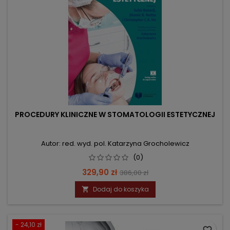
PROCEDURY KLINICZNE W STOMATOLOGII ESTETYCZNEJ
Autor: red. wyd. pol. Katarzyna Grocholewicz
(0)
Cena
Cena
329,90 zł
386,00 zł
podstawowa
Dodaj do koszyka

- 24,10 zł