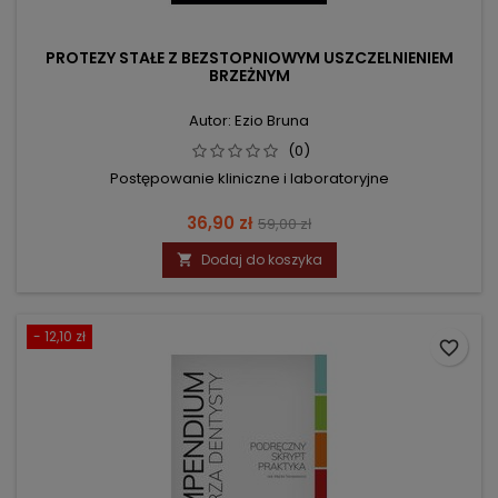
PROTEZY STAŁE Z BEZSTOPNIOWYM USZCZELNIENIEM
BRZEŻNYM
Autor: Ezio Bruna
(0)
Postępowanie kliniczne i laboratoryjne
Cena
Cena
36,90 zł
59,00 zł
podstawowa
Dodaj do koszyka

- 12,10 zł
favorite_border