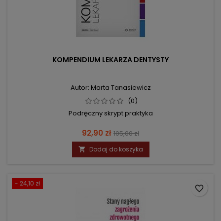
KOMPENDIUM LEKARZA DENTYSTY
Autor: Marta Tanasiewicz
(0)
Podręczny skrypt praktyka
Cena
Cena
92,90 zł
105,00 zł
podstawowa
Dodaj do koszyka

- 24,10 zł
favorite_border