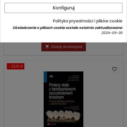
MIKROCHIRURGIA W ENDODONCJI
Konfiguruj
Polityka prywatności i plików cookie
Autor: Syngcuk Kim
Oświadczenie o plikach cookie zostało ostatnio zaktualizowane:
(0)
2024-09-30
Cena
Cena
194,90 zł
229,00 zł
podstawowa
Dodaj do koszyka

- 22,10 zł
favorite_border