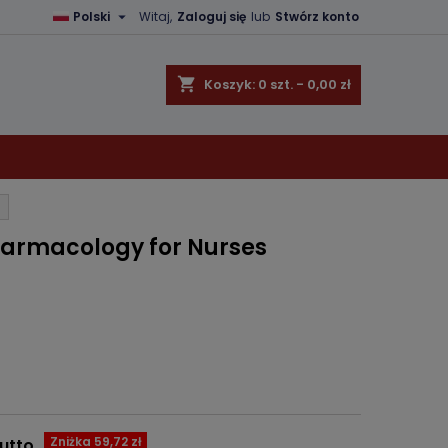

Polski
Witaj,
Zaloguj się
lub
Stwórz konto
×
×
×
shopping_cart
Koszyk:
0
szt. - 0,00 zł
ę
ń
harmacology for Nurses
Zniżka 59,72 zł
utto