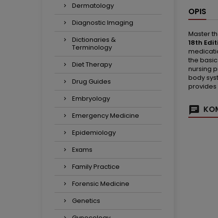
Dermatology
OPIS
Diagnostic Imaging
Master th
Dictionaries &
18th Edit
Terminology
medicatio
the basic
Diet Therapy
nursing p
body syst
Drug Guides
provides 
Embryology
KOM
Emergency Medicine
Epidemiology
Exams
Family Practice
Forensic Medicine
Genetics
Gynecology