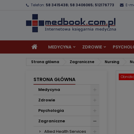
Telefon:
58 3415438; 58 3406065; 512176773
E-ma
D
U
Z
add_circle_outline
Mu
Na
MEDYCYNA
ZDROWIE
PSYCHOL
Strona główna
Zagraniczne
Nursing
N
Obniżk
STRONA GŁÓWNA
Medycyna
Zdrowie
Psychologia
Zagraniczne
Allied Health Services