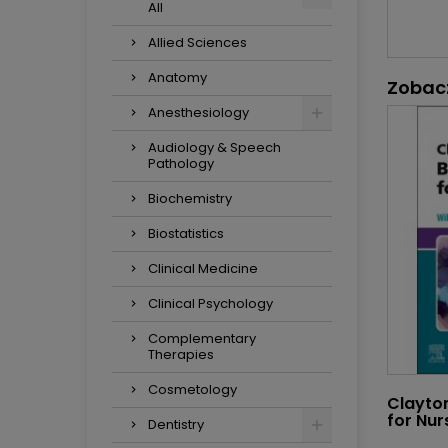
All
Allied Sciences
Anatomy
Zobac
Anesthesiology
Audiology & Speech
Pathology
Biochemistry
Biostatistics
Clinical Medicine
Clinical Psychology
Complementary
Therapies
Cosmetology
Clayto
for Nur
Dentistry