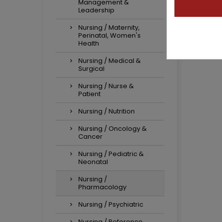
Management &
Leadership
Nursing / Maternity,
Perinatal, Women's
Health
Nursing / Medical &
Surgical
Nursing / Nurse &
Patient
Nursing / Nutrition
Nursing / Oncology &
Cancer
Nursing / Pediatric &
Neonatal
Nursing /
Pharmacology
Nursing / Psychiatric
Nursing / Reference