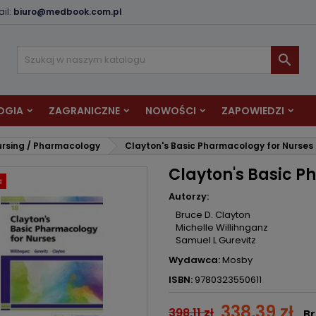
il:
biuro@medbook.com.pl
odaj do listy życzeń
twórz listę życzeń
aloguj się

Utwórz nową listę
sisz być zalogowany by zapisać produkty na swojej liście życzeń.
zwa listy życzeń
OGIA
ZAGRANICZNE
NOWOŚCI
ZAPOWIEDZI
Anuluj
Zaloguj si
ursing / Pharmacology
Clayton's Basic Pharmacology for Nurses
Anuluj
Utwórz listę życze
Clayton's Basic P
a
Autorzy:
Bruce D. Clayton
Michelle Willihnganz
Samuel L Gurevitz
Wydawca:
Mosby
ISBN:
9780323550611
338,39 zł
398,11 zł
Br