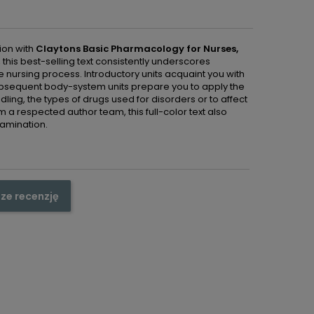
ion with
Claytons
Basic Pharmacology for Nurses,
this best-selling text consistently underscores
 nursing process. Introductory units acquaint you with
ubsequent body-system units prepare you to apply the
ing, the types of drugs used for disorders or to affect
 a respected author team, this full-color text also
amination.
ze recenzję