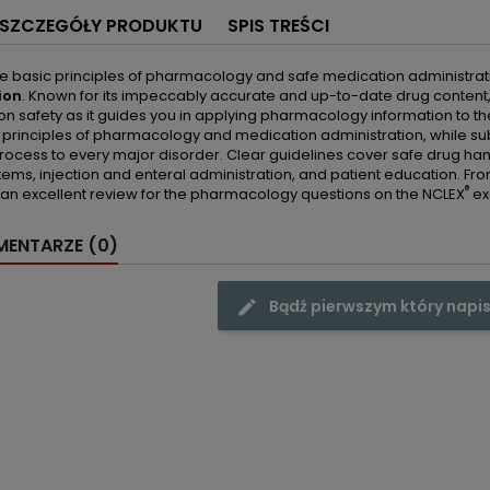
SZCZEGÓŁY PRODUKTU
SPIS TREŚCI
e basic principles of pharmacology and safe medication administrat
ion
. Known for its impeccably accurate and up-to-date drug content, 
n safety as it guides you in applying pharmacology information to the
 principles of pharmacology and medication administration, while s
rocess to every major disorder. Clear guidelines cover safe drug handl
ems, injection and enteral administration, and patient education. From
®
an excellent review for the pharmacology questions on the NCLEX
ex
ENTARZE (0)
Bądź pierwszym który napis