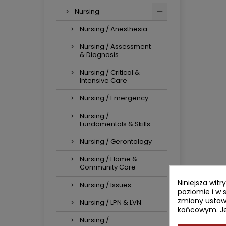
Nursing
Nursing / Anesthesia
Nursing / Assessment
& Diagnosis
Nursing / Critical &
Intensive Care
Nursing / Emergency
Nursing /
Fundamentals & Skills
Nursing / Gerontology
Nursing / Home &
Community Care
Niniejsza wit
Nursing / Issues
poziomie i w 
zmiany ustaw
Nursing / LPN & LVN
końcowym. Jeś
Nursing /