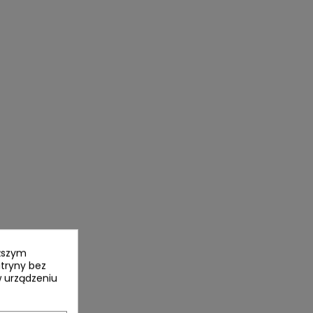
yższym
itryny bez
 urządzeniu