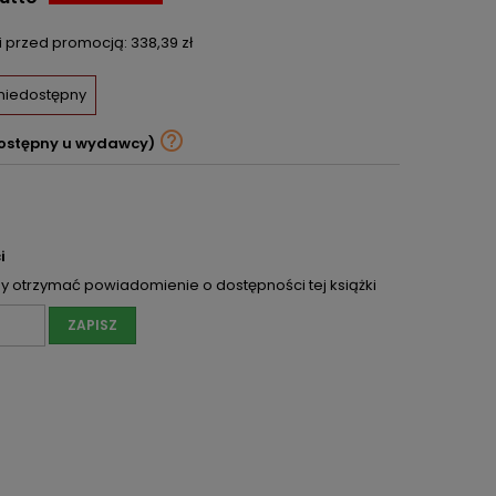
ni przed promocją:
338,39 zł
 niedostępny

ostępny u wydawcy)
i
 otrzymać powiadomienie o dostępności tej książki
ZAPISZ