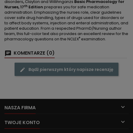
disorders
,
Clayton and Willihnganzs
Basic Pharmacology for
th
Nurses, 17
Edition
prepares you for safe medication
administration. Emphasizing the nurses role, clear guidelines
cover safe drug handling, types of drugs used for disorders or
to affect body systems, injection and enteral administration, and
patient education. From a respected PharmD/Nursing author
team, this full-color text also provides an excellent review for the
®
pharmacology questions on the NCLEX
examination.
KOMENTARZE (0)
Bądź pierwszym który napisze recenzję

NASZA FIRMA

TWOJE KONTO