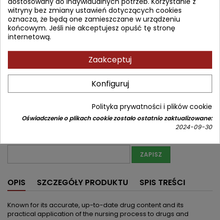
282,70 zł
dostosowany do indywidualnych potrzeb. Korzystanie z
332,59 zł
Zniżka 49,89 zł
Brutto
witryny bez zmiany ustawień dotyczących cookies
oznacza, że będą one zamieszczane w urządzeniu
Najniższa cena w okresie 30 dni przed promocją:
282,70 zł
końcowym. Jeśli nie akceptujesz opuść tę stronę
internetową.
Produkt niedostępny
Ilość
Zaakceptuj


Nakład wyczerpany (niedostępny u wydawcy)
Konfiguruj
Udostępnij
Polityka prywatności i plików cookie
Powiadom mnie o dostępności
Oświadczenie o plikach cookie zostało ostatnio zaktualizowane:
2024-09-30
Wprowadź swój adres email, aby otrzymać powiadomienie o
dostępności tej książki
ZAPISZ
OPIS
SZCZEGÓŁY PRODUKTU
SPIS TREŚCI
Known for its accurate, up-to-date drug content and its
practical application of the nursing process to drugs and