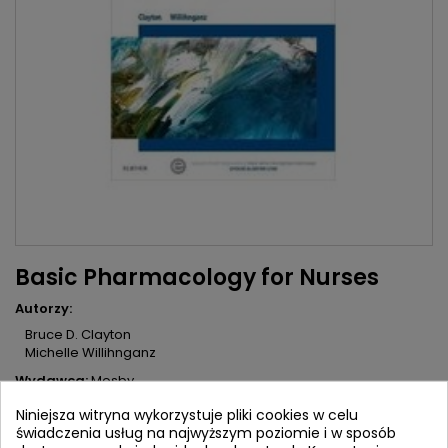
Basic Pharmacology for Nurses
Autorzy:
Bruce D. Clayton
Michelle Willihnganz
Wydawca:
Mosby
ISBN:
9780323311120
Niniejsza witryna wykorzystuje pliki cookies w celu
świadczenia usług na najwyższym poziomie i w sposób