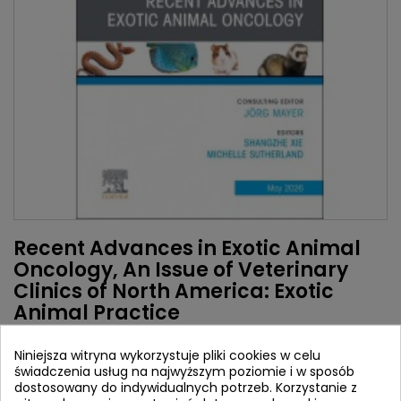
Recent Advances in Exotic Animal
Oncology, An Issue of Veterinary
Clinics of North America: Exotic
Animal Practice
Autorzy:
Niniejsza witryna wykorzystuje pliki cookies w celu
Shangzhe Xie
świadczenia usług na najwyższym poziomie i w sposób
Michelle Sutherland
dostosowany do indywidualnych potrzeb. Korzystanie z