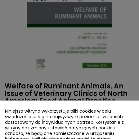
Welfare of Ruminant Animals, An
Issue of Veterinary Clinics of North
America: Food Animal Practice
Niniejsza witryna wykorzystuje pliki cookies w celu
Autorzy:
świadczenia usług na najwyższym poziomie i w sposób
Lily Edwards-Callaway
dostosowany do indywidualnych potrzeb. Korzystanie z
Karen Schwartzkopf-Genswein
witryny bez zmiany ustawień dotyczących cookies
oznacza, że będą one zamieszczane w urządzeniu
Wydawca:
Elsevier
końcowym. Jeśli nie akceptujesz opuść tę stronę