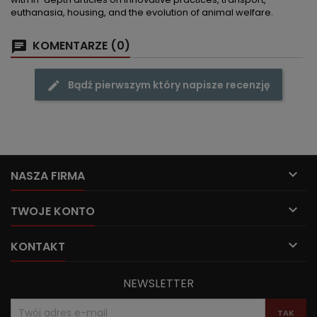
euthanasia, housing, and the evolution of animal welfare.
KOMENTARZE (0)
Bądź pierwszym który napisze recenzję

NASZA FIRMA

TWOJE KONTO

KONTAKT
NEWSLETTER