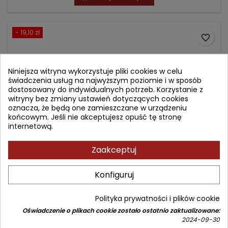
- 19,10 zł
favorite_border
Niniejsza witryna wykorzystuje pliki cookies w celu
świadczenia usług na najwyższym poziomie i w sposób
dostosowany do indywidualnych potrzeb. Korzystanie z
witryny bez zmiany ustawień dotyczących cookies
oznacza, że będą one zamieszczane w urządzeniu
końcowym. Jeśli nie akceptujesz opuść tę stronę
internetową.
Zaakceptuj
FARMAKOLOGIA W ZADANIACH. LEKI UKŁADU
Konfiguruj
AUTONOMICZNEGO I KRĄŻENIA.
Autor: Małgorzata Berezińska
Polityka prywatności i plików cookie
(0)
Oświadczenie o plikach cookie zostało ostatnio zaktualizowane:
2024-09-30
Cena
Cena
99,90 zł
119,00 zł