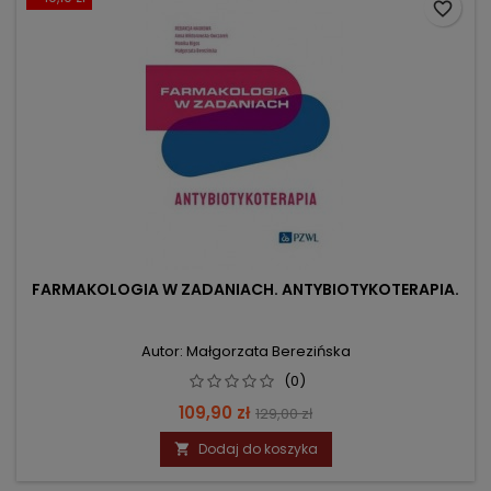
favorite_border
FARMAKOLOGIA W ZADANIACH. ANTYBIOTYKOTERAPIA.
Autor: Małgorzata Berezińska
(0)
Cena
Cena
109,90 zł
129,00 zł
podstawowa
Dodaj do koszyka
