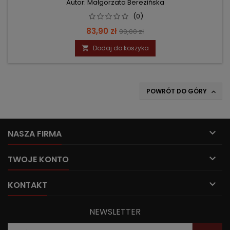
Autor: Małgorzata Berezińska
(0)
Cena
Cena
83,90 zł
99,00 zł
podstawowa
Dodaj do koszyka

POWRÓT DO GÓRY


NASZA FIRMA

TWOJE KONTO

KONTAKT
NEWSLETTER