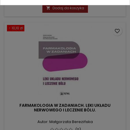
podstawowa
Dodaj do koszyka

- 10,10 zł
favorite_border
FARMAKOLOGIA W ZADANIACH. LEKI UKŁADU
NERWOWEGO I LECZENIE BÓLU.
Autor: Małgorzata Berezińska
(0)