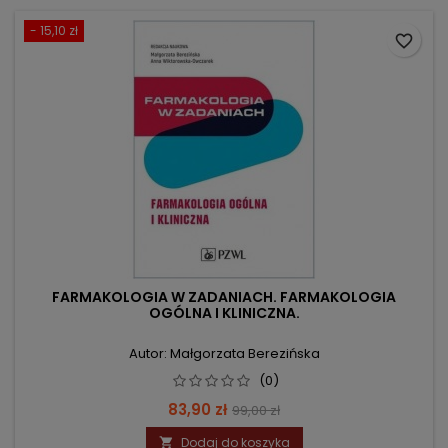
- 15,10 zł
favorite_border
FARMAKOLOGIA W ZADANIACH. FARMAKOLOGIA
OGÓLNA I KLINICZNA.
Autor: Małgorzata Berezińska
(0)
Cena
Cena
83,90 zł
99,00 zł
podstawowa
Dodaj do koszyka
