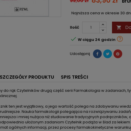
83,90 zł
99,00 zł
Bru
Najniższa cena w okresie 30 d
Do
Ilość



W ciągu 24 godzin
Udostępnij
SZCZEGÓŁY PRODUKTU
SPIS TREŚCI
 do rąk Czytelników drugą część serii Farmakologia w zadaniach,
klinicznej.
znik ten jest wyjątkowy, a jego wartość polega na zdobywaniu wied
trudniejsze. Nauka farmakologii polegająca na rozwiązywaniu zadań, 
mniejsza i mniej nużąca niż studiowanie tradycyjnych podręczników, a 
 odpowiednio ułożonym zadaniom Czytelnik podąża w ślad za lekiem
emat ogólnych informacji, przez procesy farmakokinetyczne warunkuj