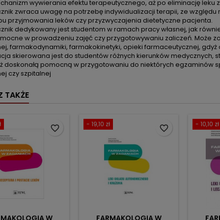
chanizm wywierania efektu terapeutycznego, aż po eliminację leku 
znik zwraca uwagę na potrzebę indywidualizacji terapii, ze względu
u przyjmowania leków czy przyzwyczajenia dietetyczne pacjenta.
znik dedykowany jest studentom w ramach pracy własnej, jak równ
mocne w prowadzeniu zajęć czy przygotowywaniu zaliczeń. Może zos
znej, farmakodynamiki, farmakokinetyki, opieki farmaceutycznej, gdy
acja skierowana jest do studentów różnych kierunków medycznych, st
ż doskonałą pomocną w przygotowaniu do niektórych egzaminów specj
nej czy szpitalnej
 TAKŻE
ł
- 19,10 zł
- 10,10 zł
favorite_border
favorite_border
RMAKOLOGIA W
FARMAKOLOGIA W
FAR