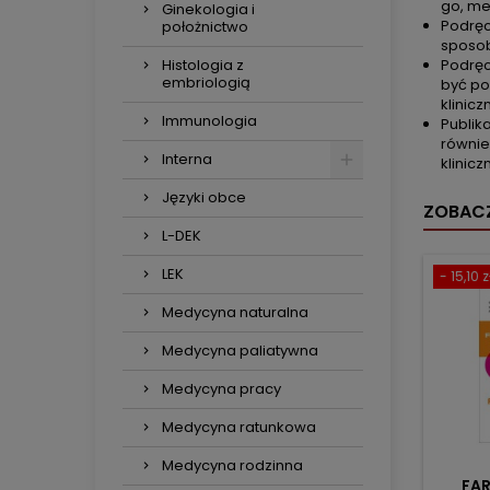
go, me
Ginekologia i
Podręc
położnictwo
sposob
Histologia z
Podręc
embriologią
być po
klinic
Immunologia
Publik
równie
Interna
klinicz
Języki obce
ZOBACZ
L-DEK
LEK
- 15,10 z
Medycyna naturalna
Medycyna paliatywna
Medycyna pracy
Medycyna ratunkowa
Medycyna rodzinna
FA