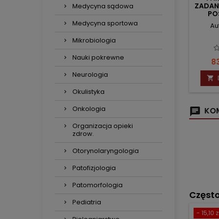
ZADANI
Medycyna sądowa
PO
Medycyna sportowa
Au
Mikrobiologia
Nauki pokrewne
C
83
Neurologia

Okulistyka
Onkologia
KOM
Organizacja opieki
zdrow.
Otorynolaryngologia
Patofizjologia
Patomorfologia
Częst
Pediatria
- 15,10 z