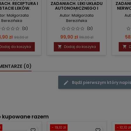
ACH. RECEPTURA I
ZADANIACH. LEKI UKŁADU
ZADANI
STACIE LEKÓW.
AUTONOMICZNEGO I
NERWO
KRĄŻENIA.
tor: Małgorzata
Autor: Małgorzata
Aut
Berezińska
Berezińska
(0)
(0)
ena
Cena
Cena
Cena
Ce
,90 zł
99,90 zł
58
99,00 zł
119,00 zł
podstawowa
podstawowa
Dodaj do koszyka
Dodaj do koszyka
D


ENTARZE (0)
Bądź pierwszym który napis
o kupowane razem
ł
- 19,10 zł
- 10,10 zł
favorite_border
favorite_border