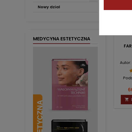
Nowy dzial
MEDYCYNA ESTETYCZNA
FAR
Autor:
Pods
C
6
