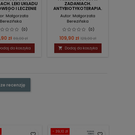
ACH. LEKI UKŁADU
ZADANIACH.
WEGO I LECZENIE
ANTYBIOTYKOTERAPIA.
BÓLU.
or: Małgorzata
Autor: Małgorzata
Berezińska
Berezińska
(0)
(0)
na
Cena
Cena
Cena
,90 zł
109,90 zł
69,00 zł
129,00 zł
podstawowa
podstawowa
odaj do koszyka
Dodaj do koszyka

ze recenzję
- 39,10 zł
favorite_border
favorite_border