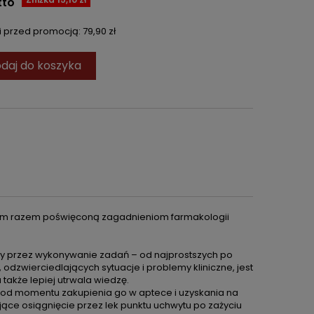
tto
ni przed promocją:
79,90 zł
daj do koszyka
 tym razem poświęconą zagadnieniom farmakologii
zy przez wykonywanie zadań – od najprostszych po
odzwierciedlających sytuacje i problemy kliniczne, jest
także lepiej utrwala wiedzę.
 od momentu zakupienia go w aptece i uzyskania na
ące osiągnięcie przez lek punktu uchwytu po zażyciu