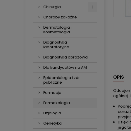
Chirurgia
Choroby zakaźne
Dermatologia i
kosmetologia
Diagnostyka
laboratoryjna
Diagnostyka obrazowa
Dla kandydatów na AM
OPIS
Epidemiologia i zdr.
publiczne
Oddajemy
Farmacja
ogólnej i 
Farmakologia
Podręc
coraz 
Fizjologia
przyje
Dzięki
Genetyka
jego t