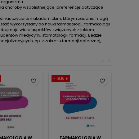
z organizmu.
 na choroby współistniejące, preferencje dotyczące
ież nauczycielom akademickim, którym zadania mogą
tać wykorzystany do nauki farmakologii, farmakologii
ż obejmuje wiele aspektów związanych z lekiem.
udentów medycyny, stomatologii, farmacji. Będzie
alizacyjnych, np. z zakresu farmacji aptecznej,
<
>
- 19,10 zł
favorite_border
favorite_border
MAKOLOGIA W
FARMAKOLOGIA W