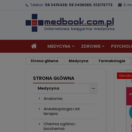
Telefon:
58 3415438; 58 3406065; 512176773
E-ma
D
U
Z
add_circle_outline
Mu
Na
MEDYCYNA
ZDROWIE
PSYCHOL
Strona główna
Medycyna
Farmakologia
Obniżk
STRONA GŁÓWNA
Medycyna
Anatomia
Anestezjologia i int.
terapia
Chemia ogólna i
biochemia