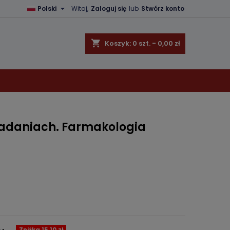

Polski
Witaj,
Zaloguj się
lub
Stwórz konto
×
×
×
shopping_cart
Koszyk:
0
szt. - 0,00 zł
ę
ń
adaniach. Farmakologia
Zniżka 15,10 zł