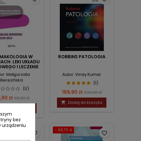
MAKOLOGIA W
ROBBINS PATOLOGIA
ACH. LEKI UKŁADU
WEGO I LECZENIE
BÓLU.
or: Małgorzata
Autor: Vinay Kumar
Berezińska
(1)
(0)
Cena
Cena
199,90 zł
239,00 zł
ena
Cena
,90 zł
69,00 zł
podstawowa
Dodaj do koszyka

podstawowa
Dodaj do koszyka
yższym
itryny bez
 urządzeniu
- 66,70 zł
favorite_border
favorite_border