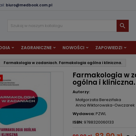
il:
biuro@medbook.com.pl
odaj do listy życzeń
twórz listę życzeń
aloguj się

Utwórz nową listę
sisz być zalogowany by zapisać produkty na swojej liście życzeń.
zwa listy życzeń
OGIA
ZAGRANICZNE
NOWOŚCI
ZAPOWIEDZI
Anuluj
Zaloguj si
Farmakologia w zadaniach. Farmakologia ogólna i kliniczna.
Anuluj
Utwórz listę życze
Farmakologia w z
a
ogólna i kliniczna.
Autorzy:
Małgorzata Berezińska
Anna Wiktorowska-Owczarek
Wydawca:
PZWL
ISBN:
9788320060133