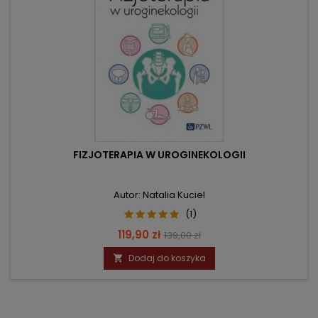
FIZJOTERAPIA W UROGINEKOLOGII
Autor: Natalia Kuciel
(1)
Cena
Cena
119,90 zł
139,00 zł
podstawowa
Dodaj do koszyka
