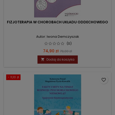
FIZJOTERAPIA W CHOROBACH UKŁADU ODDECHOWEGO
Autor: Iwona Demczyszak
(0)
Cena
Cena
74,90 zł
79,00 zł
podstawowa
Dodaj do koszyka

- 11,10 zł
favorite_border