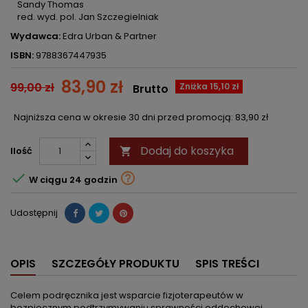
Sandy Thomas
red. wyd. pol. Jan Szczegielniak
Wydawca:
Edra Urban & Partner
ISBN:
9788367447935
83,90 zł
99,00 zł
Zniżka 15,10 zł
Brutto
Najniższa cena w okresie 30 dni przed promocją:
83,90 zł
Dodaj do koszyka
Ilość



W ciągu 24 godzin
Udostępnij
OPIS
SZCZEGÓŁY PRODUKTU
SPIS TREŚCI
Celem podręcznika jest wsparcie fizjoterapeutów w
bezpiecznym podtrzymywaniu sprawności oddechowej