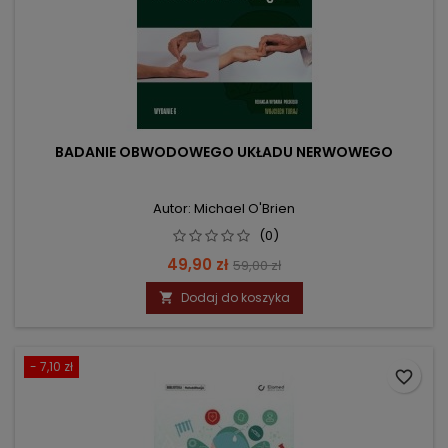
BADANIE OBWODOWEGO UKŁADU NERWOWEGO
Autor: Michael O'Brien
(0)
Cena
Cena
49,90 zł
59,00 zł
podstawowa
Dodaj do koszyka

- 7,10 zł
favorite_border