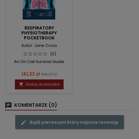
RESPIRATORY
PHYSIOTHERAPY
POCKETBOOK
Autor: Jane Cross
(0)
An On Call Survival Guide
Cena
Cena
141,33 zł
166,27 zł
podstawowa
Dodaj do koszyka

KOMENTARZE (0)
Bądź pierwszym który napisze recenzję