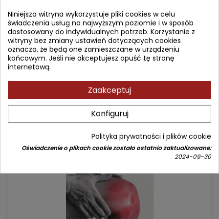
PROFILAKTYCE I TRENINGU UKŁADU ODDECHOWEGO
Niniejsza witryna wykorzystuje pliki cookies w celu
Autor: Konrad Domagała
świadczenia usług na najwyższym poziomie i w sposób
dostosowany do indywidualnych potrzeb. Korzystanie z
(0)
witryny bez zmiany ustawień dotyczących cookies
Książka zawiera zbiór ćwiczeń oddechowych, pozycji
oznacza, że będą one zamieszczane w urządzeniu
drenażowych i elementy rehabilitacji pulmonologicznej
końcowym. Jeśli nie akceptujesz opuść tę stronę
Cena
Cena
11,90 zł
15,00 zł
internetową.
podstawowa
Dodaj do koszyka

Zaakceptuj
Konfiguruj
- 19,10 zł
favorite_border
Polityka prywatności i plików cookie
Oświadczenie o plikach cookie zostało ostatnio zaktualizowane:
2024-09-30