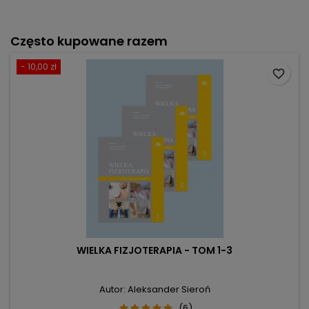
Często kupowane razem
- 10,00 zł
favorite_border
WIELKA FIZJOTERAPIA - TOM 1-3
Autor: Aleksander Sieroń
(6)