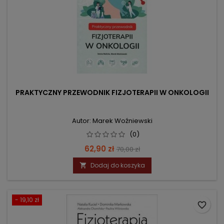
PRAKTYCZNY PRZEWODNIK FIZJOTERAPII W ONKOLOGII
Autor: Marek Woźniewski
(0)
Cena
Cena
62,90 zł
70,00 zł
podstawowa
Dodaj do koszyka

- 19,10 zł
favorite_border