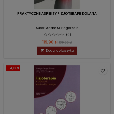
PRAKTYCZNE ASPEKTY FIZJOTERAPII KOLANA
Autor: Adam M. Pogorzała
(0)
Cena
Cena
119,90 zł
139,00 zł
podstawowa
Dodaj do koszyka

- 4,10 zł
favorite_border