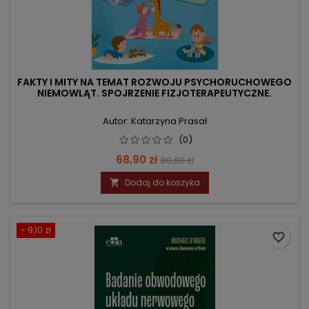
FAKTY I MITY NA TEMAT ROZWOJU PSYCHORUCHOWEGO
NIEMOWLĄT. SPOJRZENIE FIZJOTERAPEUTYCZNE.
Autor: Katarzyna Prasał
(0)
Cena
Cena
68,90 zł
80,00 zł
podstawowa
Dodaj do koszyka

- 9,10 zł
favorite_border