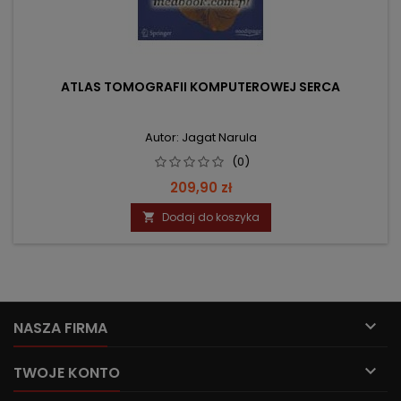
ATLAS TOMOGRAFII KOMPUTEROWEJ SERCA
Autor: Jagat Narula
(0)
Cena
209,90 zł
Dodaj do koszyka


NASZA FIRMA

TWOJE KONTO