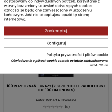
dostosowany do indywidualnych potrzeb. Korzystanie z
Dodaj do koszyka

witryny bez zmiany ustawień dotyczących cookies
oznacza, że będą one zamieszczane w urządzeniu
końcowym. Jeśli nie akceptujesz opuść tę stronę
internetową.
favorite_border
Zaakceptuj
Konfiguruj
Polityka prywatności i plików cookie
Oświadczenie o plikach cookie zostało ostatnio zaktualizowane:
2024-09-30
100 ROZPOZNAŃ - URAZY (Z SERII POCKET RADIOLOGIST
TOP 100 DIAGNOSES)
Autor: Robert A. Novelline
(0)