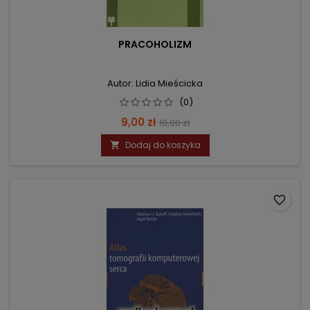
PRACOHOLIZM
Autor: Lidia Mieścicka
(0)
Cena
Cena
9,00 zł
10,00 zł
podstawowa
Dodaj do koszyka

favorite_border