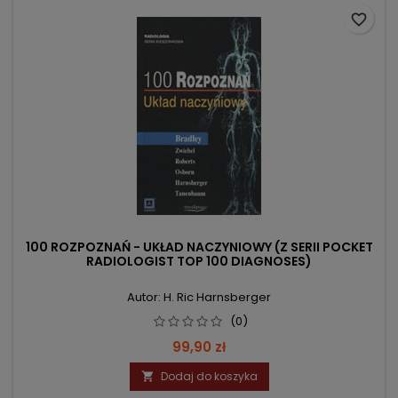
favorite_border
100 ROZPOZNAŃ - UKŁAD NACZYNIOWY (Z SERII POCKET
RADIOLOGIST TOP 100 DIAGNOSES)
Autor: H. Ric Harnsberger
(0)
Cena
99,90 zł
Dodaj do koszyka
