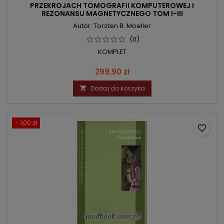
PRZEKROJACH TOMOGRAFII KOMPUTEROWEJ I
REZONANSU MAGNETYCZNEGO TOM I-III
Autor: Torsten B. Moeller
(0)
KOMPLET
Cena
299,90 zł
Dodaj do koszyka

- 1,00 zł
favorite_border