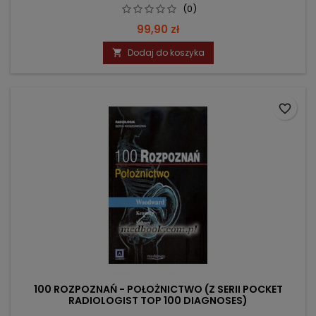
(0)
Cena
99,90 zł
Dodaj do koszyka

favorite_border
100 ROZPOZNAŃ - POŁOŻNICTWO (Z SERII POCKET
RADIOLOGIST TOP 100 DIAGNOSES)