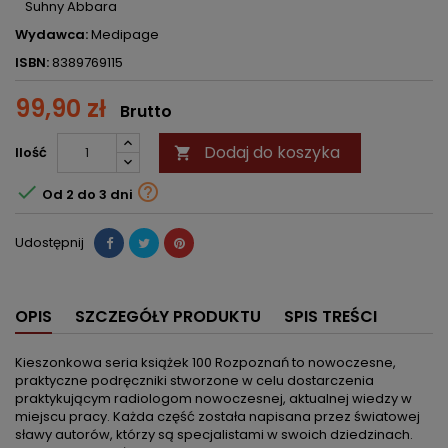
Suhny Abbara
Wydawca:
Medipage
ISBN:
8389769115
99,90 zł
Brutto
Dodaj do koszyka
Ilość



Od 2 do 3 dni
Udostępnij
OPIS
SZCZEGÓŁY PRODUKTU
SPIS TREŚCI
Kieszonkowa seria książek 100 Rozpoznań to nowoczesne,
praktyczne podręczniki stworzone w celu dostarczenia
praktykującym radiologom nowoczesnej, aktualnej wiedzy w
miejscu pracy. Każda część została napisana przez światowej
sławy autorów, którzy są specjalistami w swoich dziedzinach.