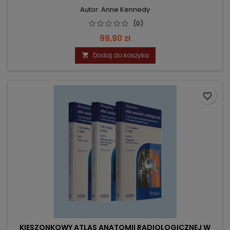
Autor: Anne Kennedy
(0)
Cena
99,90 zł
Dodaj do koszyka

favorite_border
KIESZONKOWY ATLAS ANATOMII RADIOLOGICZNEJ W