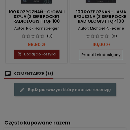
100 ROZPOZNAŃ - GŁOWA I
100 ROZPOZNAŃ - JAMA
SZYJA (Z SERII POCKET
BRZUSZNA (Z SERII POCKET
RADIOLOGIST TOP 100
RADIOLOGIST TOP 100
DIAGNOSES)
DIAGNOSES)
Autor: Rick Harnsberger
Autor: Michael P. Federle
(0)
(0)
Cena
Cena
99,90 zł
110,00 zł
Dodaj do koszyka

Produkt niedostępny
KOMENTARZE (0)
Bądź pierwszym który napisze recenzję
Często kupowane razem