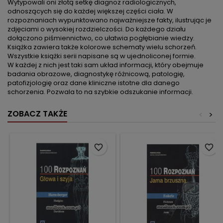
Wytypowali oni złotą setkę diagnoz radiologicznych,
odnoszących się do każdej większej części ciała. W
rozpoznaniach wypunktowano najważniejsze fakty, ilustrując je
zdjęciami o wysokiej rozdzielczości. Do każdego działu
dołączono piśmiennictwo, co ułatwia pogłębianie wiedzy.
Książka zawiera także kolorowe schematy wielu schorzeń.
Wszystkie książki serii napisane są w ujednoliconej formie.
W każdej z nich jest taki sam układ informacji, który obejmuje
badania obrazowe, diagnostykę różnicową, patologię,
patofizjologię oraz dane kliniczne istotne dla danego
schorzenia. Pozwala to na szybkie odszukanie informacji.
ZOBACZ TAKŻE
<
>
favorite_border
favorite_border