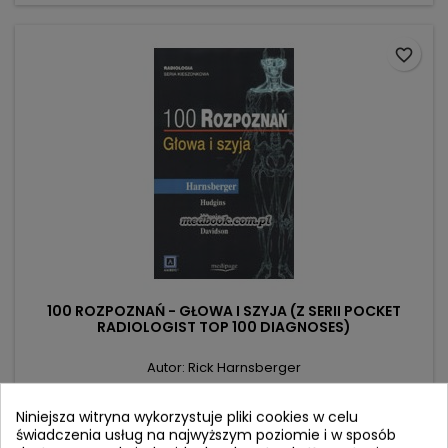
favorite_border
100 ROZPOZNAŃ - GŁOWA I SZYJA (Z SERII POCKET
RADIOLOGIST TOP 100 DIAGNOSES)
Autor: Rick Harnsberger
(0)
Niniejsza witryna wykorzystuje pliki cookies w celu
Cena
99,90 zł
świadczenia usług na najwyższym poziomie i w sposób