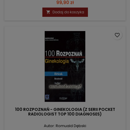
Cena
99,90 zł
Dodaj do koszyka

favorite_border
100 ROZPOZNAŃ - GINEKOLOGIA (Z SERII POCKET
RADIOLOGIST TOP 100 DIAGNOSES)
Autor: Romuald Dębski