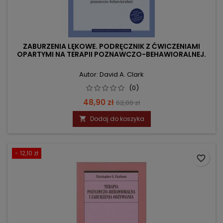
ZABURZENIA LĘKOWE. PODRĘCZNIK Z ĆWICZENIAMI
OPARTYMI NA TERAPII POZNAWCZO-BEHAWIORALNEJ.
Autor: David A. Clark
(0)
Cena
Cena
48,90 zł
62,00 zł
podstawowa
Dodaj do koszyka

- 12,10 zł
favorite_border