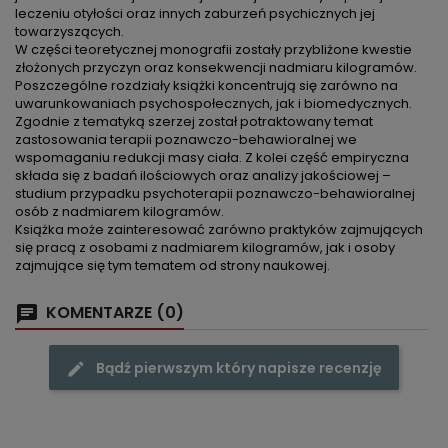
leczeniu otyłości oraz innych zaburzeń psychicznych jej
towarzyszących.
W części teoretycznej monografii zostały przybliżone kwestie
złożonych przyczyn oraz konsekwencji nadmiaru kilogramów.
Poszczególne rozdziały książki koncentrują się zarówno na
uwarunkowaniach psychospołecznych, jak i biomedycznych.
Zgodnie z tematyką szerzej został potraktowany temat
zastosowania terapii poznawczo-behawioralnej we
wspomaganiu redukcji masy ciała. Z kolei część empiryczna
składa się z badań ilościowych oraz analizy jakościowej –
studium przypadku psychoterapii poznawczo-behawioralnej
osób z nadmiarem kilogramów.
Książka może zainteresować zarówno praktyków zajmujących
się pracą z osobami z nadmiarem kilogramów, jak i osoby
zajmujące się tym tematem od strony naukowej.
KOMENTARZE (0)
Bądź pierwszym który napisze recenzję