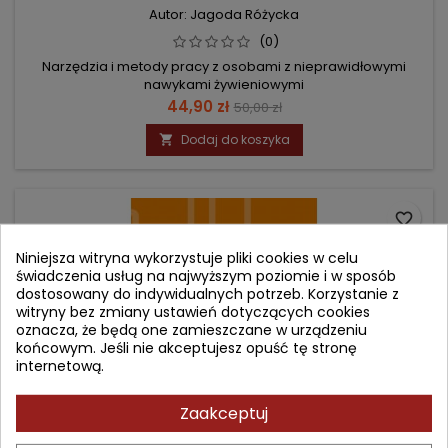
Autor: Jagoda Różycka
(0)
Narzędzia i metody pracy z osobami z nieprawidłowymi
nawykami żywieniowymi
Cena
Cena
44,90 zł
50,00 zł
podstawowa
Dodaj do koszyka

favorite_border
Niniejsza witryna wykorzystuje pliki cookies w celu
świadczenia usług na najwyższym poziomie i w sposób
dostosowany do indywidualnych potrzeb. Korzystanie z
witryny bez zmiany ustawień dotyczących cookies
oznacza, że będą one zamieszczane w urządzeniu
końcowym. Jeśli nie akceptujesz opuść tę stronę
internetową.
Zaakceptuj