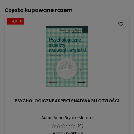
Często kupowane razem
- 4,10 zł
favorite_border
PSYCHOLOGICZNE ASPEKTY NADWAGI I OTYŁOŚCI
Autor: Anna Brytek-Matera
(0)
Teoria i praktyka