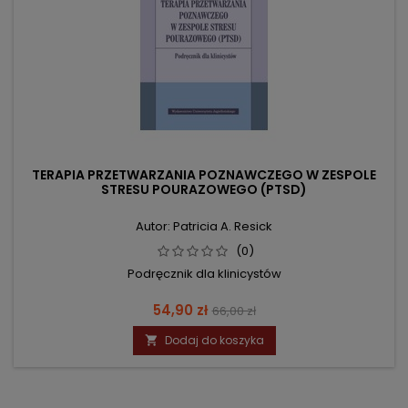
TERAPIA PRZETWARZANIA POZNAWCZEGO W ZESPOLE
STRESU POURAZOWEGO (PTSD)
Autor: Patricia A. Resick
(0)
Podręcznik dla klinicystów
Cena
Cena
54,90 zł
66,00 zł
podstawowa
Dodaj do koszyka
