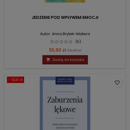
JEDZENIE POD WPŁYWEM EMOCJI
Autor: Anna Brytek-Matera
(0)
Cena
Cena
55,90 zł
59,00 zł
podstawowa
Dodaj do koszyka

- 13,10 zł
favorite_border