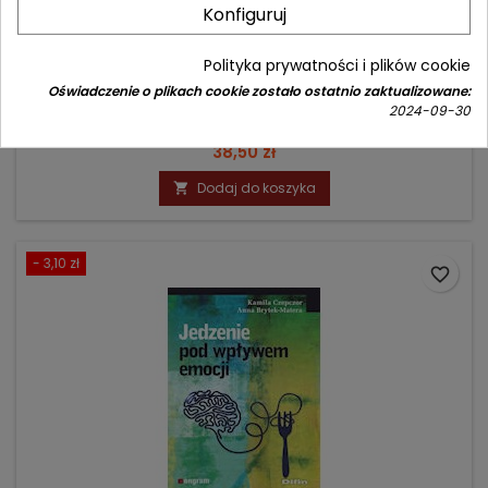
Konfiguruj
PODRĘCZNIK PRACY NAD LĘKIEM
Polityka prywatności i plików cookie
Autor: Arlin Cuncic
Oświadczenie o plikach cookie zostało ostatnio zaktualizowane:
2024-09-30
(0)
Cena
38,50 zł
Dodaj do koszyka

- 3,10 zł
favorite_border