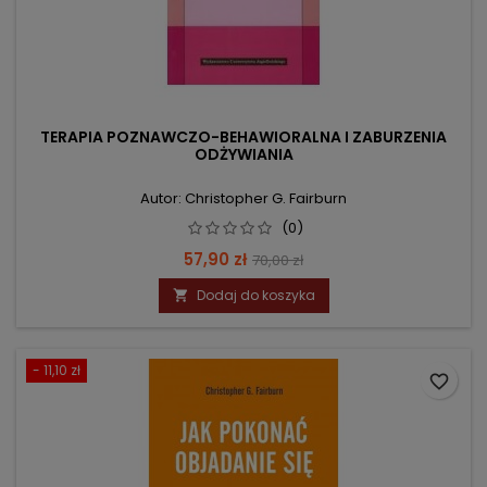
TERAPIA POZNAWCZO-BEHAWIORALNA I ZABURZENIA
ODŻYWIANIA
Autor: Christopher G. Fairburn
(0)
Cena
Cena
57,90 zł
70,00 zł
podstawowa
Dodaj do koszyka

- 11,10 zł
favorite_border