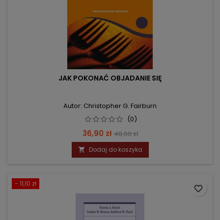
JAK POKONAĆ OBJADANIE SIĘ
Autor: Christopher G. Fairburn
(0)
Cena
Cena
36,90 zł
48,00 zł
podstawowa
Dodaj do koszyka

- 11,10 zł
favorite_border