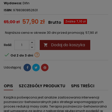
Wydawca:
Difin
ISBN:
9788380852631
57,90 zł
65,00 zł
Zniżka 7,10 zł
Brutto
Najniższa cena w okresie 30 dni przed promocją:
57,90 zł
Dodaj do koszyka
Ilość



Od 2 do 3 dni
Udostępnij
OPIS
SZCZEGÓŁY PRODUKTU
SPIS TREŚCI
Książka poświęcona jest analizie zastosowania interwencji
poznawczo-behawioralnych jako strategii wspomagających
proces redukcji masy ciała. Terapia poznawczo-behawioralna
jest uznawana za jedno z najbardziej skutecznych podejść w