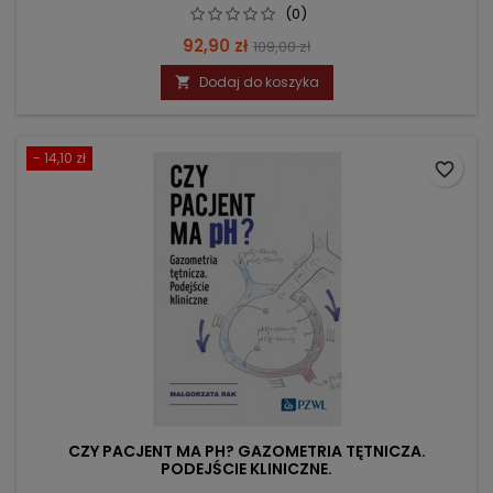
(0)
Cena
Cena
92,90 zł
109,00 zł
podstawowa
Dodaj do koszyka

- 14,10 zł
favorite_border
CZY PACJENT MA PH? GAZOMETRIA TĘTNICZA.
PODEJŚCIE KLINICZNE.