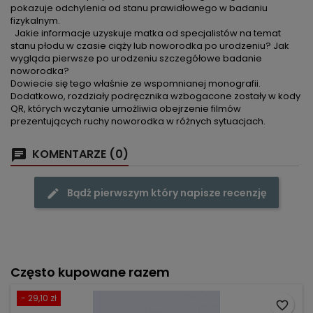
pokazuje odchylenia od stanu prawidłowego w badaniu
fizykalnym.
Jakie informacje uzyskuje matka od specjalistów na temat
stanu płodu w czasie ciąży lub noworodka po urodzeniu? Jak
wygląda pierwsze po urodzeniu szczegółowe badanie
noworodka?
Dowiecie się tego właśnie ze wspomnianej monografii.
Dodatkowo, rozdziały podręcznika wzbogacone zostały w kody
QR, których wczytanie umożliwia obejrzenie filmów
prezentujących ruchy noworodka w różnych sytuacjach.
KOMENTARZE (0)
Bądź pierwszym który napisze recenzję
Często kupowane razem
- 29,10 zł
favorite_border