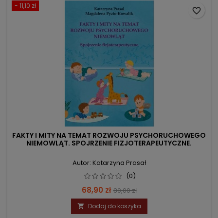
- 11,10 zł
favorite_border
FAKTY I MITY NA TEMAT ROZWOJU PSYCHORUCHOWEGO
NIEMOWLĄT. SPOJRZENIE FIZJOTERAPEUTYCZNE.
Autor: Katarzyna Prasał
(0)
Cena
Cena
68,90 zł
80,00 zł
podstawowa
Dodaj do koszyka
