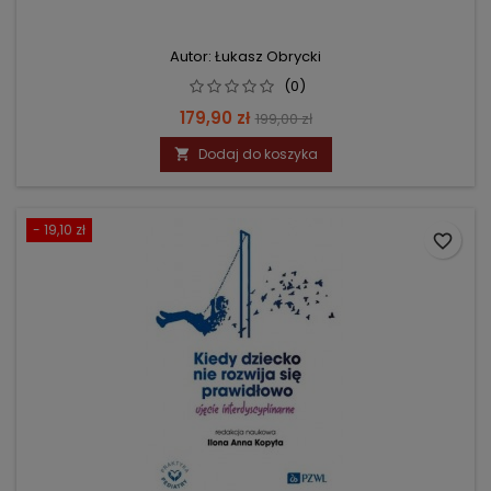
Autor: Łukasz Obrycki
(0)
Cena
Cena
179,90 zł
199,00 zł
podstawowa
Dodaj do koszyka

- 19,10 zł
favorite_border