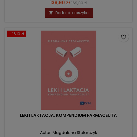
Cena
Cena
139,90 zł
169,00 zł
podstawowa
Dodaj do koszyka

- 16,10 zł
favorite_border
LEKI I LAKTACJA. KOMPENDIUM FARMACEUTY.
Autor: Magdalena Stolarczyk