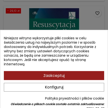
- 29,10 zł
favorite_border
Niniejsza witryna wykorzystuje pliki cookies w celu
świadczenia usług na najwyższym poziomie i w sposób
dostosowany do indywidualnych potrzeb. Korzystanie z
witryny bez zmiany ustawień dotyczących cookies
oznacza, że będą one zamieszczane w urządzeniu
końcowym. Jeśli nie akceptujesz opuść tę stronę
internetową.
RESUSCYTACJA NOWORODKA
Zaakceptuj
Konfiguruj
Autor: red. wyd. pol. Ewa Helwich
(2)
Polityka prywatności i plików cookie
Cena
Cena
169,90 zł
199,00 zł
Oświadczenie o plikach cookie zostało ostatnio zaktualizowane: