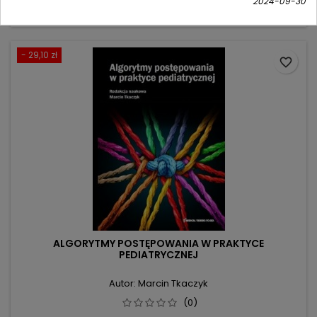
podstawowa
2024-09-30
Dodaj do koszyka

- 29,10 zł
favorite_border
ALGORYTMY POSTĘPOWANIA W PRAKTYCE
PEDIATRYCZNEJ
Autor: Marcin Tkaczyk
(0)