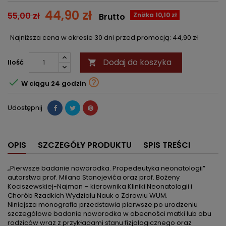
44,90 zł
55,00 zł
Zniżka 10,10 zł
Brutto
Najniższa cena w okresie 30 dni przed promocją:
44,90 zł
Dodaj do koszyka
Ilość



W ciągu 24 godzin
Udostępnij
OPIS
SZCZEGÓŁY PRODUKTU
SPIS TREŚCI
„Pierwsze badanie noworodka. Propedeutyka neonatologii”
autorstwa prof. Milana Stanojevića oraz prof. Bożeny
Kociszewskiej-Najman – kierownika Kliniki Neonatologii i
Chorób Rzadkich Wydziału Nauk o Zdrowiu WUM.
Niniejsza monografia przedstawia pierwsze po urodzeniu
szczegółowe badanie noworodka w obecności matki lub obu
rodziców wraz z przykładami stanu fizjologicznego oraz