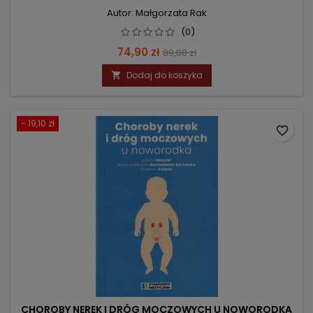
Autor: Małgorzata Rak
(0)
Cena
Cena
74,90 zł
89,00 zł
podstawowa
Dodaj do koszyka

- 19,10 zł
favorite_border
CHOROBY NEREK I DRÓG MOCZOWYCH U NOWORODKA