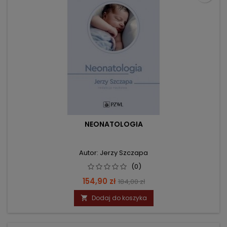
NEONATOLOGIA
Autor: Jerzy Szczapa
(0)
Cena
Cena
154,90 zł
184,00 zł
podstawowa
Dodaj do koszyka
