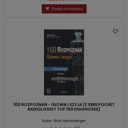
podstawowa
Dodaj do koszyka

favorite_border
100 ROZPOZNAŃ - GŁOWA I SZYJA (Z SERII POCKET
RADIOLOGIST TOP 100 DIAGNOSES)
Autor: Rick Harnsberger