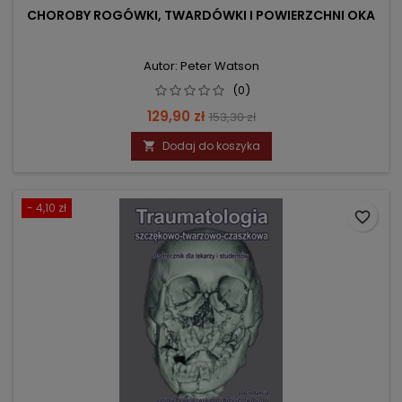
CHOROBY ROGÓWKI, TWARDÓWKI I POWIERZCHNI OKA
Autor: Peter Watson
(0)
Cena
Cena
129,90 zł
153,30 zł
podstawowa
Dodaj do koszyka

- 4,10 zł
favorite_border