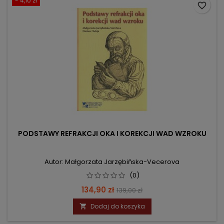
- 4,10 zł
favorite_border
PODSTAWY REFRAKCJI OKA I KOREKCJI WAD WZROKU
Autor: Małgorzata Jarzębińska-Vecerova
(0)
Cena
Cena
134,90 zł
139,00 zł
podstawowa
Dodaj do koszyka
