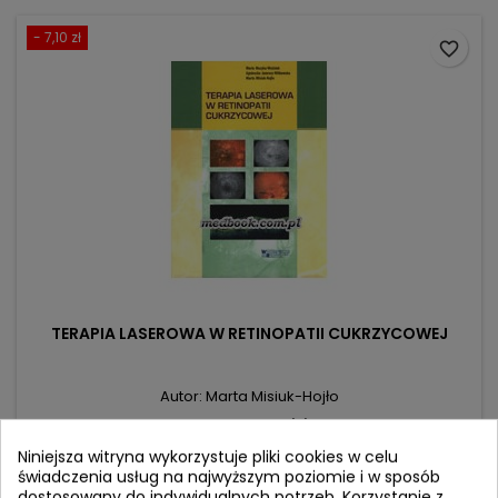
- 7,10 zł
favorite_border
TERAPIA LASEROWA W RETINOPATII CUKRZYCOWEJ
Autor: Marta Misiuk-Hojło
(0)
Niniejsza witryna wykorzystuje pliki cookies w celu
Cena
Cena
119,90 zł
127,00 zł
świadczenia usług na najwyższym poziomie i w sposób
podstawowa
dostosowany do indywidualnych potrzeb. Korzystanie z
Dodaj do koszyka
