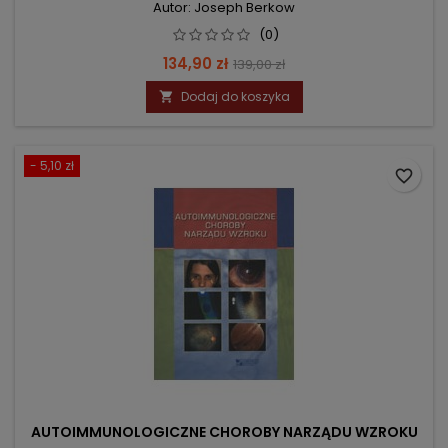
Autor: Joseph Berkow
(0)
Cena
Cena
134,90 zł
139,00 zł
podstawowa
Dodaj do koszyka

- 5,10 zł
favorite_border
AUTOIMMUNOLOGICZNE CHOROBY NARZĄDU WZROKU