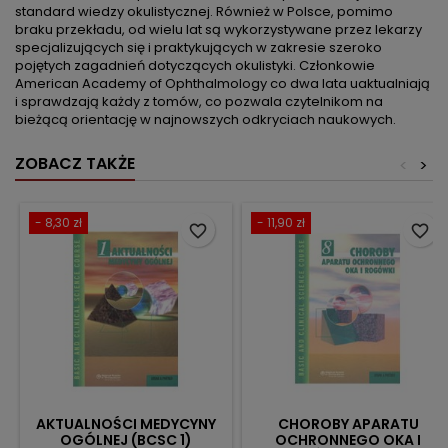
standard wiedzy okulistycznej. Również w Polsce, pomimo
braku przekładu, od wielu lat są wykorzystywane przez lekarzy
specjalizujących się i praktykujących w zakresie szeroko
pojętych zagadnień dotyczących okulistyki. Członkowie
American Academy of Ophthalmology co dwa lata uaktualniają
i sprawdzają każdy z tomów, co pozwala czytelnikom na
bieżącą orientację w najnowszych odkryciach naukowych.
ZOBACZ TAKŻE
<
>
- 8,30 zł
- 11,90 zł
favorite_border
favorite_border
AKTUALNOŚCI MEDYCYNY
CHOROBY APARATU
OGÓLNEJ (BCSC 1)
OCHRONNEGO OKA I