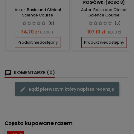
ROGÓWKI (BCSC 8)
Autor: Basic and Clinical
Autor: Basic and Clinical
Science Course
Science Course
(0)
(0)
Cena
Cena
Cena
Cena
74,70 zł
107,10 zł
83,00 zł
119,00 zł
podstawowa
podstawow
Produkt niedostępny
Produkt niedostępny
KOMENTARZE (0)
Bądź pierwszym który napisze recenzję
Często kupowane razem