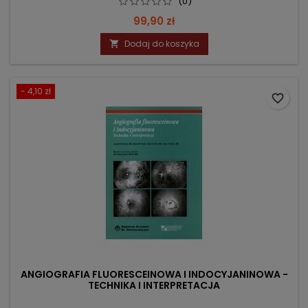
(0)
Cena
99,90 zł
Dodaj do koszyka

- 4,10 zł
favorite_border
ANGIOGRAFIA FLUORESCEINOWA I INDOCYJANINOWA -
TECHNIKA I INTERPRETACJA