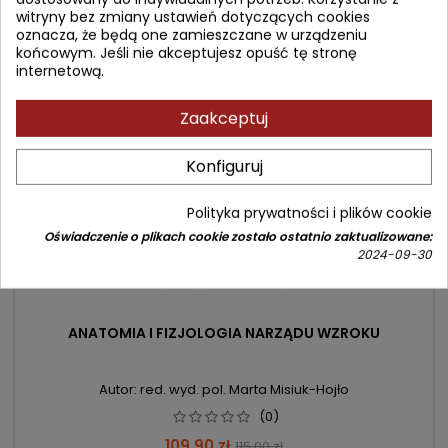
witryny bez zmiany ustawień dotyczących cookies
oznacza, że będą one zamieszczane w urządzeniu
końcowym. Jeśli nie akceptujesz opuść tę stronę
- 5,10 zł
internetową.
favorite_border
Zaakceptuj
Konfiguruj
Polityka prywatności i plików cookie
Oświadczenie o plikach cookie zostało ostatnio zaktualizowane:
2024-09-30
ANATOMIA I FIZJOLOGIA NARZĄDU WZROKU
Autor: red. wyd. pol. Marta Misiuk-Hojło
(0)
Cena
Cena
109,90 zł
115,00 zł