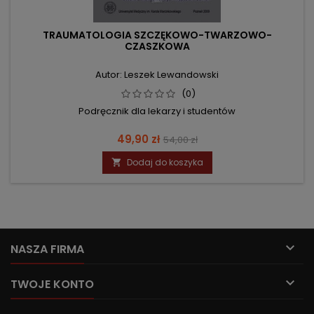
TRAUMATOLOGIA SZCZĘKOWO-TWARZOWO-
CZASZKOWA
Autor: Leszek Lewandowski
(0)
Podręcznik dla lekarzy i studentów
Cena
Cena
49,90 zł
54,00 zł
podstawowa
Dodaj do koszyka


NASZA FIRMA

TWOJE KONTO