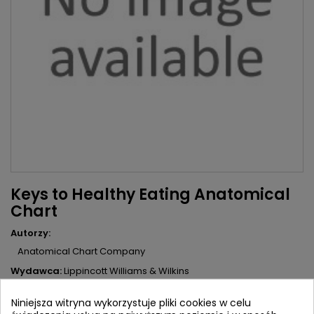
Keys to Healthy Eating Anatomical
Chart
Autorzy:
Anatomical Chart Company
Wydawca:
Lippincott Williams & Wilkins
ISBN:
9781587799365
Niniejsza witryna wykorzystuje pliki cookies w celu