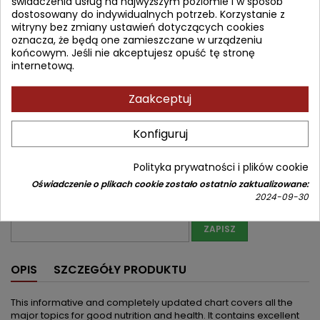
świadczenia usług na najwyższym poziomie i w sposób
90,72 zł
100,80 zł
Zniżka 10,08 zł
Brutto
dostosowany do indywidualnych potrzeb. Korzystanie z
witryny bez zmiany ustawień dotyczących cookies
oznacza, że będą one zamieszczane w urządzeniu
Najniższa cena w okresie 30 dni przed promocją:
90,72 zł
końcowym. Jeśli nie akceptujesz opuść tę stronę
internetową.
Produkt niedostępny
Ilość
Zaakceptuj


Nakład wyczerpany (niedostępny u wydawcy)
Konfiguruj
Udostępnij
Polityka prywatności i plików cookie
Powiadom mnie o dostępności
Oświadczenie o plikach cookie zostało ostatnio zaktualizowane:
Wprowadź swój adres email, aby otrzymać powiadomienie o
2024-09-30
dostępności tej książki
ZAPISZ
OPIS
SZCZEGÓŁY PRODUKTU
This informative and completely updated chart covers all the
major topics for good nutrition and health. It contains excellent