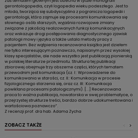
zaś tematem głównym jest obecna w tytule monografii
gerontologopedia, czyli logopedia wieku podeszłego. Jest to
młoda, tworząca się subdyscyplina z pogranicza logopedii i
gerontologii, która zajmuje się procesami komunikowania się
słownego osób starszych, wyjaśnia rozwojowe zmiany
związane z jakością realizowanych funkcji komunikacyjnych
oraz wskazuje drogi postępowania diagnostycznego zjawisk
patologii mowy i języka a także ustala metody pracy z
pacjentem. Bez wątpienia recenzowana książka jest dziełem
nie tylko interesującym poznawczo, napisanym przez wysokiej
klasy specjalistów, ale nade wszystko jest publikacją pionierską
w polskiej literaturze przedmiotu. Struktura tej publikacji
zbiorowej obejmuje trzy obszerne części, których tematem
przewodnim jest komunikacja (cz. I:: Wprowadzenie do
komunikowania w starości, cz. II:: Komunikacja w procesie
fizjologicznego starzenia się, oraz cz. III:: Komunikacja
powikłana procesami patologicznymi). […] Recenzowana
praca to ważna publikacja, nowatorska w swej problematyce, o
przejrzystej strukturze treści, bardzo dobrze udokumentowana i
wartościowa poznawczo”.
Z recenzji prof. dra hab. Adama Zycha
ZOBACZ TAKŻE
<
>