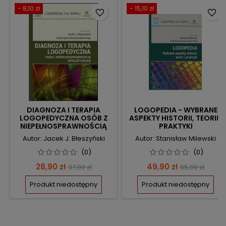
- 8,10 zł
- 15,10 zł
favorite_border
favorite_border
DIAGNOZA I TERAPIA
LOGOPEDIA - WYBRANE
LOGOPEDYCZNA OSÓB Z
ASPEKTY HISTORII, TEORII I
NIEPEŁNOSPRAWNOŚCIĄ
PRAKTYKI
INTELEKTUALNĄ
Autor: Jacek J. Błeszyński
Autor: Stanisław Milewski
(0)
(0)
Cena
Cena
Cena
Cena
28,90 zł
49,90 zł
37,00 zł
65,00 zł
podstawowa
podstawow
Produkt niedostępny
Produkt niedostępny