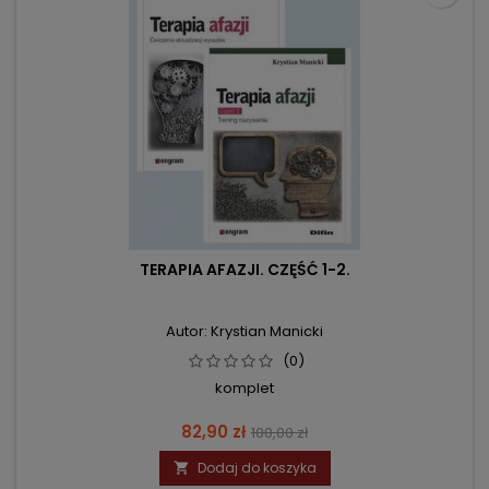
TERAPIA AFAZJI. CZĘŚĆ 1-2.
Autor: Krystian Manicki
(0)
komplet
Cena
Cena
82,90 zł
100,00 zł
podstawowa
Dodaj do koszyka
