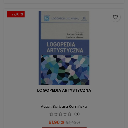
- 22,10 zł
favorite_border
LOGOPEDIA ARTYSTYCZNA
Autor: Barbara Kamińska
(0)
Cena
Cena
61,90 zł
84,00 zł