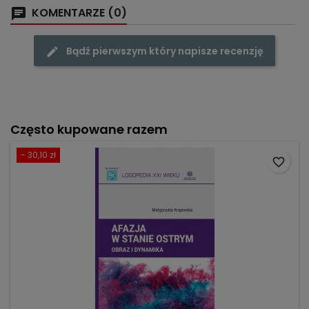
KOMENTARZE (0)
Bądź pierwszym który napisze recenzję
Często kupowane razem
- 30,10 zł
favorite_border