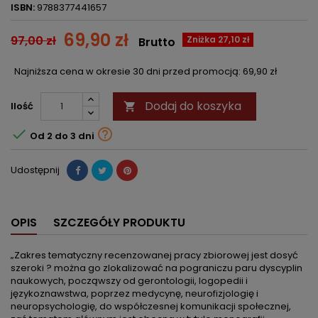
ISBN:
9788377441657
69,90 zł
97,00 zł
Zniżka 27,10 zł
Brutto
Najniższa cena w okresie 30 dni przed promocją:
69,90 zł
Dodaj do koszyka
Ilość



Od 2 do 3 dni
Udostępnij
OPIS
SZCZEGÓŁY PRODUKTU
„Zakres tematyczny recenzowanej pracy zbiorowej jest dosyć
szeroki ? można go zlokalizować na pograniczu paru dyscyplin
naukowych, począwszy od gerontologii, logopedii i
językoznawstwa, poprzez medycynę, neurofizjologię i
neuropsychologię, do współczesnej komunikacji społecznej,