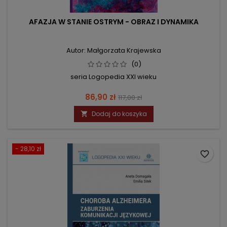
AFAZJA W STANIE OSTRYM - OBRAZ I DYNAMIKA
Autor: Małgorzata Krajewska
(0)
seria Logopedia XXI wieku
Cena
Cena
86,90 zł
117,00 zł
podstawowa
Dodaj do koszyka

- 28,10 zł
favorite_border