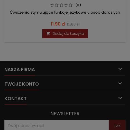
(0)
Ćwiczenia stymulujące funkcje językowe u osób dorosłych
Cena
Cena
11,90 zł
15,00 zł
podstawowa
Dodaj do koszyka


NASZA FIRMA

TWOJE KONTO

KONTAKT
NEWSLETTER