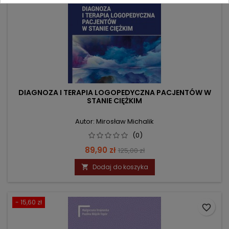
DIAGNOZA I TERAPIA LOGOPEDYCZNA PACJENTÓW W
STANIE CIĘŻKIM
Autor: Mirosław Michalik
(0)
Cena
Cena
89,90 zł
125,00 zł
podstawowa
Dodaj do koszyka

- 15,60 zł
favorite_border