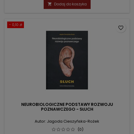
podstawowa
Dodaj do koszyka

- 0,10 zł
favorite_border
NEUROBIOLOGICZNE PODSTAWY ROZWOJU
POZNAWCZEGO - SŁUCH
Autor: Jagoda Cieszyńska-Rożek
(0)