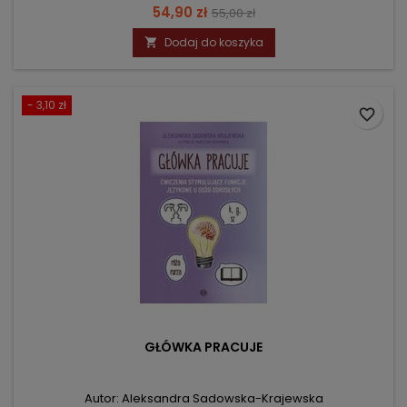
Cena
Cena
54,90 zł
55,00 zł
podstawowa
Dodaj do koszyka

- 3,10 zł
favorite_border
GŁÓWKA PRACUJE
Autor: Aleksandra Sadowska-Krajewska