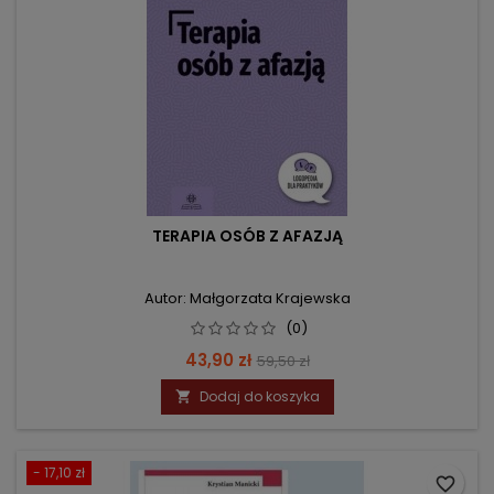
TERAPIA OSÓB Z AFAZJĄ
Autor: Małgorzata Krajewska
(0)
Cena
Cena
43,90 zł
59,50 zł
podstawowa
Dodaj do koszyka

- 17,10 zł
favorite_border