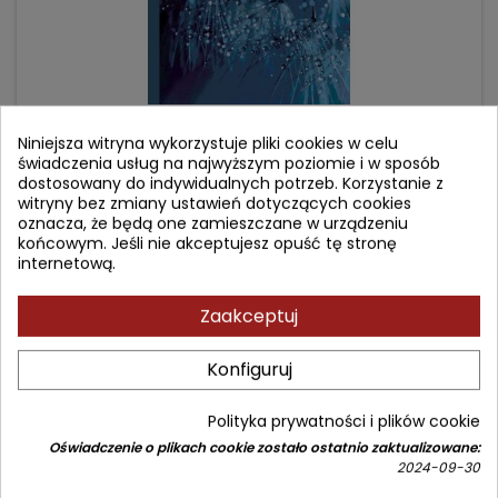
CHOROBA ALZHEIMERA - ZABURZENIA KOMUNIKACJI
JĘZYKOWEJ
Niniejsza witryna wykorzystuje pliki cookies w celu
świadczenia usług na najwyższym poziomie i w sposób
dostosowany do indywidualnych potrzeb. Korzystanie z
Autor: Aneta Domagała
witryny bez zmiany ustawień dotyczących cookies
(0)
oznacza, że będą one zamieszczane w urządzeniu
końcowym. Jeśli nie akceptujesz opuść tę stronę
Seria Logopedia XXI wieku
internetową.
Cena
Cena
29,90 zł
58,00 zł
Zaakceptuj
podstawowa
Dodaj do koszyka

Konfiguruj
- 35,10 zł
favorite_border
Polityka prywatności i plików cookie
Oświadczenie o plikach cookie zostało ostatnio zaktualizowane:
2024-09-30