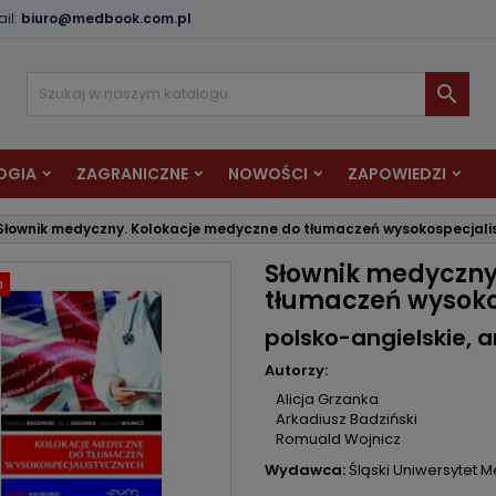
il:
biuro@medbook.com.pl
odaj do listy życzeń
twórz listę życzeń
aloguj się

Utwórz nową listę
sisz być zalogowany by zapisać produkty na swojej liście życzeń.
zwa listy życzeń
OGIA
ZAGRANICZNE
NOWOŚCI
ZAPOWIEDZI
Anuluj
Zaloguj si
Słownik medyczny. Kolokacje medyczne do tłumaczeń wysokospecjali
Anuluj
Utwórz listę życze
Słownik medyczny
a
tłumaczeń wysoko
polsko-angielskie, a
Autorzy:
Alicja Grzanka
Arkadiusz Badziński
Romuald Wojnicz
Wydawca:
Śląski Uniwersytet 