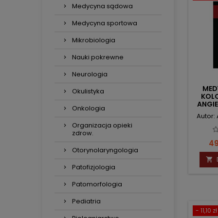
Medycyna sądowa
Medycyna sportowa
Mikrobiologia
Nauki pokrewne
Neurologia
MED
Okulistyka
KOL
ANGIE
Onkologia
Autor:
Organizacja opieki
zdrow.
C
49
Otorynolaryngologia

Patofizjologia
Patomorfologia
Pediatria
- 11,10 zł