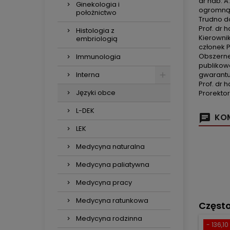
dr hab. A
Ginekologia i
ogromną 
położnictwo
Trudno d
Prof. dr 
Histologia z
Kierownik
embriologią
członek 
Obszerne 
Immunologia
publikowa
Interna
gwarantu
Prof. dr h
Języki obce
Prorekto
L-DEK
KOM
LEK
Medycyna naturalna
Medycyna paliatywna
Medycyna pracy
Medycyna ratunkowa
Częst
Medycyna rodzinna
- 136,10 