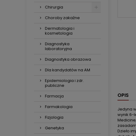
Chirurgia
Choroby zakaźne
Dermatologia i
kosmetologia
Diagnostyka
laboratoryjna
Diagnostyka obrazowa
Dla kandydatów na AM
Epidemiologia i zdr.
publiczne
OPIS
Farmacja
Farmakologia
Jedyna w
wynik 6-
Fizjologia
Medicine
zasadami
Genetyka
Dzieło im