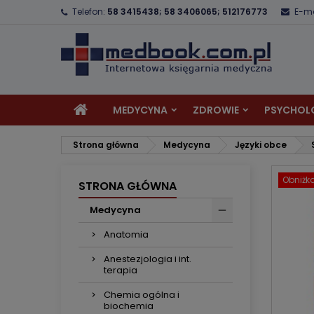
Telefon:
58 3415438; 58 3406065; 512176773
E-ma
D
U
Z
add_circle_outline
Mu
Na
MEDYCYNA
ZDROWIE
PSYCHOL
Strona główna
Medycyna
Języki obce
Obniżk
STRONA GŁÓWNA
Medycyna
Anatomia
Anestezjologia i int.
terapia
Chemia ogólna i
biochemia