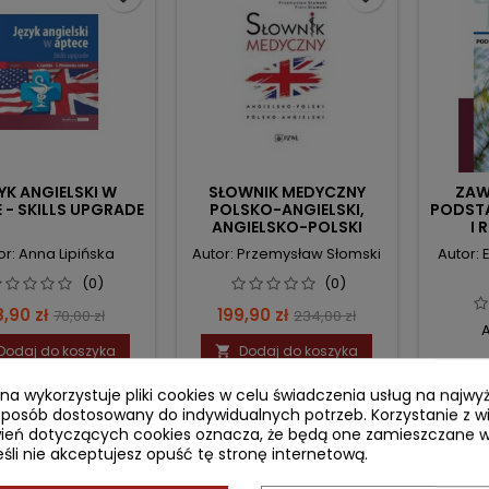
YK ANGIELSKI W
SŁOWNIK MEDYCZNY
ZAW
 - SKILLS UPGRADE
POLSKO-ANGIELSKI,
PODST
ANGIELSKO-POLSKI
I 
or: Anna Lipińska
Autor: Przemysław Słomski
Autor:
(0)
(0)
ena
Cena
Cena
Cena
,90 zł
199,90 zł
70,00 zł
234,00 zł
A
podstawowa
podstawowa
Dodaj do koszyka
Dodaj do koszyka

Ce
119
ryna wykorzystuje pliki cookies w celu świadczenia usług na najw

sposób dostosowany do indywidualnych potrzeb. Korzystanie z w
ień dotyczących cookies oznacza, że będą one zamieszczane w
li nie akceptujesz opuść tę stronę internetową.