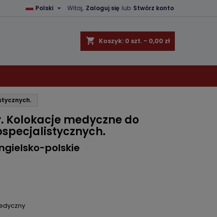

Polski
Witaj,
Zaloguj się
lub
Stwórz konto
×
×
×
shopping_cart
Koszyk:
0
szt. - 0,00 zł
ę
stycznych.
ń
. Kolokacje medyczne do
specjalistycznych.
ngielsko-polskie
Medyczny