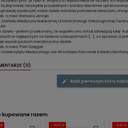
. Grzanka i prof. dr hab. R. Wojnicz to wybitni lekarze-uczeni. ich
liczbę haseł, niezwykle przydatnych i bardzo starannie opracowanyc
oprawdy wyobrazić sobie dzieło bardziej potrzebne lekarzom, chcąc
hab. n.med. Barbara Jarząb
 Zakładu Medycyny Nuklearnej i Endokrynologii Onkologicznej Centrum 
PAN
dzieło -jestem przekonany, że wypełni ono od lat istniejącą lukę. Au
nych w najlepszych na świecie czasopismach (...), co sprawia, iż je
je wysoki poziom merytoryczny dzieła.
ab. n.med. Piotr Dzięgiel
r Uniwersytetu Medycznego we Wrocławiu Kierownik Katedry Morfologi
ENTARZE (0)
Bądź pierwszym który napis
o kupowane razem
zł
- 14,10 zł
- 5,10 zł