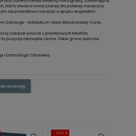
 współpraca zaowocowała świetną monografią, zawierającą
h, która otwiera nową szansę dla polskiej medycyny.
ym się prawidłowo wyrażać w języku angielskim.
Onkologii - Instytutu im. Marii Skłodowskiej-Curie,
torzy czerpali wzorce z prestiżowych tekstów
st to pozycja niezwykle cenna. Takie grono autorów
i i Embriologii Człowieka
ze recenzję
- 14,10 zł