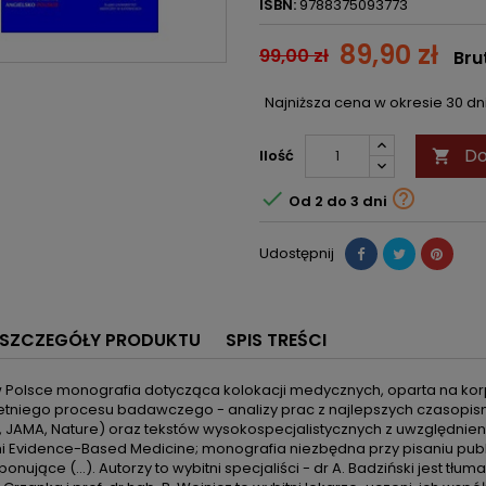
ISBN:
9788375093773
89,90 zł
99,00 zł
Bru
Najniższa cena w okresie 30 d
Do
Ilość



Od 2 do 3 dni
Udostępnij
SZCZEGÓŁY PRODUKTU
SPIS TREŚCI
 Polsce monografia dotycząca kolokacji medycznych, oparta na korpu
letniego procesu badawczego - analizy prac z najlepszych czasopis
, JAMA, Nature) oraz tekstów wysokospecjalistycznych z uwzględnien
 Evidence-Based Medicine; monografia niezbędna przy pisaniu publi
ponujące (...). Autorzy to wybitni specjaliści - dr A. Badziński jest