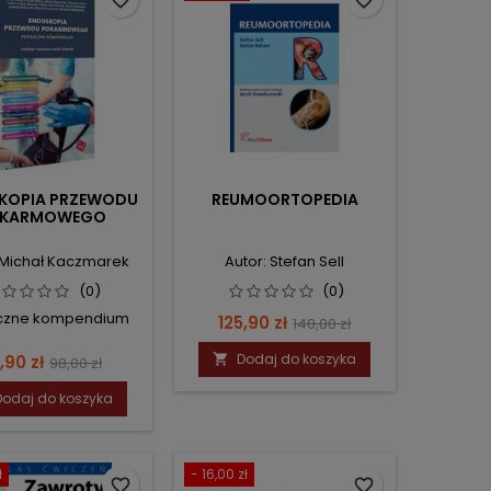
favorite_border
favorite_border
KOPIA PRZEWODU
REUMOORTOPEDIA
KARMOWEGO
 Michał Kaczmarek
Autor: Stefan Sell
(0)
(0)
czne kompendium
Cena
Cena
125,90 zł
140,00 zł
podstawowa
ena
Cena
Dodaj do koszyka
,90 zł

98,00 zł
podstawowa
Dodaj do koszyka
ł
- 16,00 zł
favorite_border
favorite_border