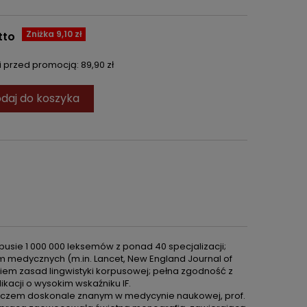
Zniżka 9,10 zł
tto
ni przed promocją:
89,90 zł
daj do koszyka
sie 1 000 000 leksemów z ponad 40 specjalizacji;
m medycznych (m.in. Lancet, New England Journal of
iem zasad lingwistyki korpusowej; pełna zgodność z
kacji o wysokim wskaźniku IF.
 tłumaczem doskonale znanym w medycynie naukowej, prof.