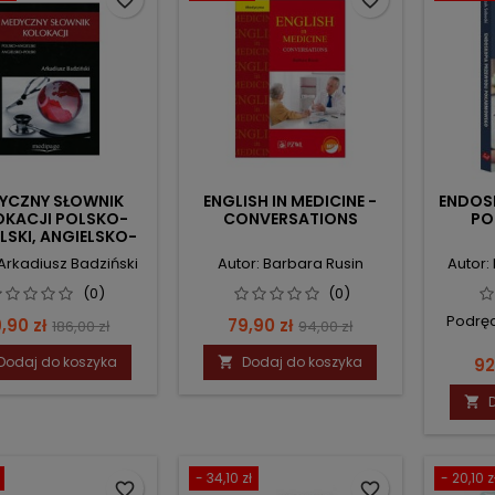
favorite_border
favorite_border
YCZNY SŁOWNIK
ENGLISH IN MEDICINE -
ENDOS
OKACJI POLSKO-
CONVERSATIONS
PO
LSKI, ANGIELSKO-
POLSKI
 Arkadiusz Badziński
Autor: Barbara Rusin
Autor:
(0)
(0)
Podrę
ena
Cena
Cena
Cena
,90 zł
79,90 zł
186,00 zł
94,00 zł
podstawowa
podstawowa
Dodaj do koszyka
Dodaj do koszyka
C

92

- 34,10 zł
- 20,10 z
favorite_border
favorite_border