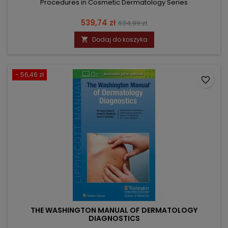
Procedures in Cosmetic Dermatology Series
Cena
Cena
539,74 zł
634,99 zł
podstawowa
Dodaj do koszyka

- 56,46 zł
favorite_border
THE WASHINGTON MANUAL OF DERMATOLOGY
DIAGNOSTICS