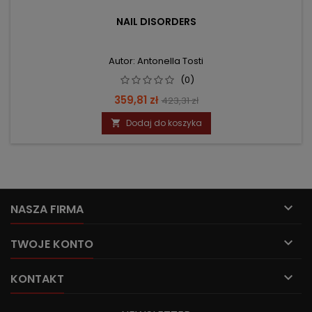
NAIL DISORDERS
Autor: Antonella Tosti
(0)
Cena
Cena
359,81 zł
423,31 zł
podstawowa
Dodaj do koszyka


NASZA FIRMA

TWOJE KONTO

KONTAKT