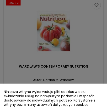
- 39,12 zł
favorite_border
WARDLAW'S CONTEMPORARY NUTRITION
Autor: Gordon M. Wardlaw
(0)
Niniejsza witryna wykorzystuje pliki cookies w celu
Cena
Cena
743,28 zł
782,40 zł
świadczenia usług na najwyższym poziomie i w sposób
podstawowa
dostosowany do indywidualnych potrzeb. Korzystanie z
Dodaj do koszyka

witryny bez zmiany ustawień dotyczących cookies