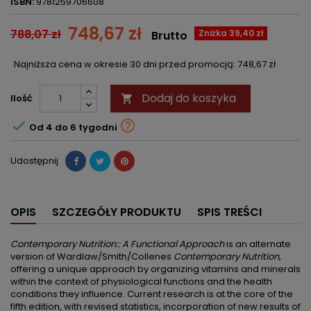
ISBN:
9781259706608
748,67 zł
788,07 zł
Zniżka 39,40 zł
Brutto
Najniższa cena w okresie 30 dni przed promocją:
748,67 zł
Dodaj do koszyka
Ilość



Od 4 do 6 tygodni
Udostępnij
OPIS
SZCZEGÓŁY PRODUKTU
SPIS TREŚCI
Contemporary Nutrition:: A Functional Approach
is an alternate
version of Wardlaw/Smith/Collenes
Contemporary Nutrition
,
offering a unique approach by organizing vitamins and minerals
within the context of physiological functions and the health
conditions they influence. Current research is at the core of the
fifth edition, with revised statistics, incorporation of new results of