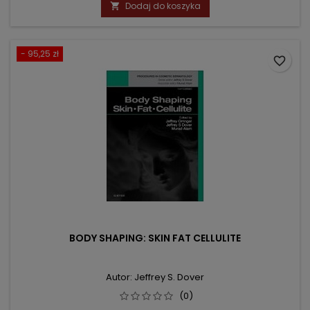
podstawowa
Dodaj do koszyka

- 95,25 zł
favorite_border
BODY SHAPING: SKIN FAT CELLULITE
Autor: Jeffrey S. Dover
(0)