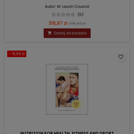
Autor: M. Laurin Council
(0)
Cena
Cena
319,97 zł
376,43 zł
podstawowa
Dodaj do koszyka

- 15,59 zł
favorite_border
NUTRITION FOR HEALTH, FITNESS AND SPORT