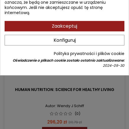
oznacza, że będą one zamieszczane w urządzeniu
końcowym. Jeśli nie akceptujesz opuść tę stronę
internetową.
- 15,59 zł
favorite_border
Zaakceptuj
Konfiguruj
Polityka prywatności i plików cookie
Oświadczenie o plikach cookie zostało ostatnio zaktualizowane:
2024-09-30
HUMAN NUTRITION: SCIENCE FOR HEALTHY LIVING
Autor: Wendy J Schiff
(0)
Cena
Cena
296,20 zł
311,79 zł