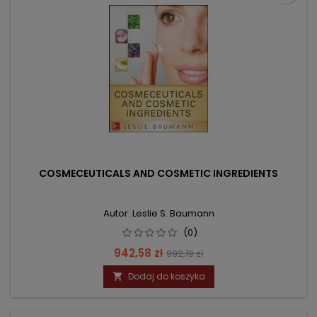
COSMECEUTICALS AND COSMETIC INGREDIENTS
Autor: Leslie S. Baumann
(0)
Cena
Cena
942,58 zł
992,19 zł
podstawowa
Dodaj do koszyka
