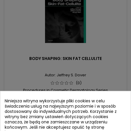
BODY SHAPING: SKIN FAT CELLULITE
Autor: Jeffrey S. Dover
(0)
Procedures in Cosmetic Dermatology Series
Niniejsza witryna wykorzystuje pliki cookies w celu
Cena
Cena
539,74 zł
634,99 zł
świadczenia usług na najwyższym poziomie i w sposób
podstawowa
dostosowany do indywidualnych potrzeb. Korzystanie z
Dodaj do koszyka

witryny bez zmiany ustawień dotyczących cookies
oznacza, że będą one zamieszczane w urządzeniu
końcowym. Jeśli nie akceptujesz opuść tę stronę