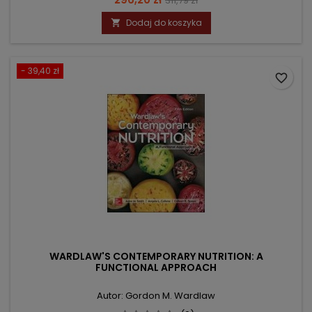
311,79 zł
podstawowa
Dodaj do koszyka

- 39,40 zł
favorite_border
WARDLAW'S CONTEMPORARY NUTRITION: A
FUNCTIONAL APPROACH
Autor: Gordon M. Wardlaw