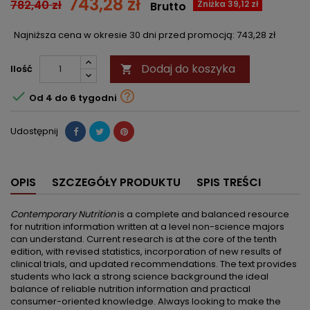
743,28 zł
782,40 zł
Zniżka 39,12 zł
Brutto
Najniższa cena w okresie 30 dni przed promocją:
743,28 zł
Dodaj do koszyka
Ilość



Od 4 do 6 tygodni
Udostępnij
OPIS
SZCZEGÓŁY PRODUKTU
SPIS TREŚCI
Contemporary Nutrition
is a complete and balanced resource
for nutrition information written at a level non-science majors
can understand. Current research is at the core of the tenth
edition, with revised statistics, incorporation of new results of
clinical trials, and updated recommendations. The text provides
students who lack a strong science background the ideal
balance of reliable nutrition information and practical
consumer-oriented knowledge. Always looking to make the