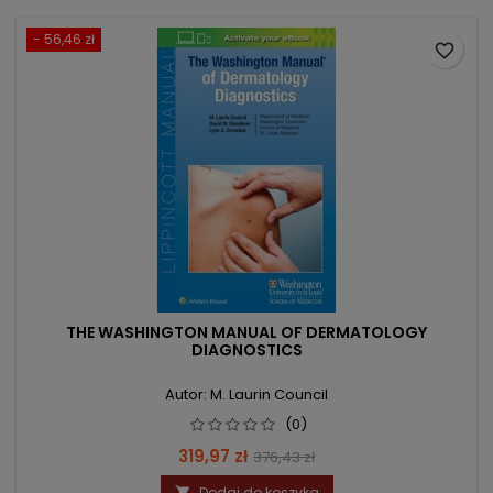
- 56,46 zł
favorite_border
THE WASHINGTON MANUAL OF DERMATOLOGY
DIAGNOSTICS
Autor: M. Laurin Council
(0)
Cena
Cena
319,97 zł
376,43 zł
podstawowa
Dodaj do koszyka
