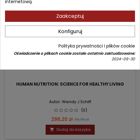
internetową.
- 15,59 zł
favorite_border
Zaakceptuj
Konfiguruj
Polityka prywatności i plików cookie
Oświadczenie o plikach cookie zostało ostatnio zaktualizowane:
2024-09-30
HUMAN NUTRITION: SCIENCE FOR HEALTHY LIVING
Autor: Wendy J Schiff
(0)
Cena
Cena
296,20 zł
311,79 zł
podstawowa
Dodaj do koszyka
