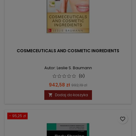
COSMECEUTICALS AND COSMETIC INGREDIENTS
Autor: Leslie S. Baumann
(0)
Cena
Cena
942,58 zł
992,19 zł
podstawowa
Dodaj do koszyka

- 95,25 zł
favorite_border