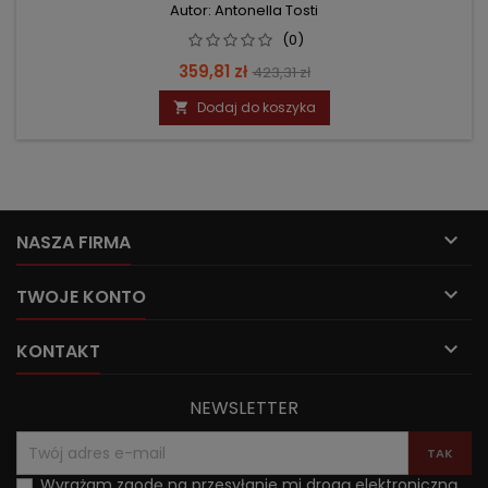
Autor: Antonella Tosti
(0)
Cena
Cena
359,81 zł
423,31 zł
podstawowa
Dodaj do koszyka


NASZA FIRMA

TWOJE KONTO

KONTAKT
NEWSLETTER
Wyrażam zgodę na przesyłanie mi drogą elektroniczną