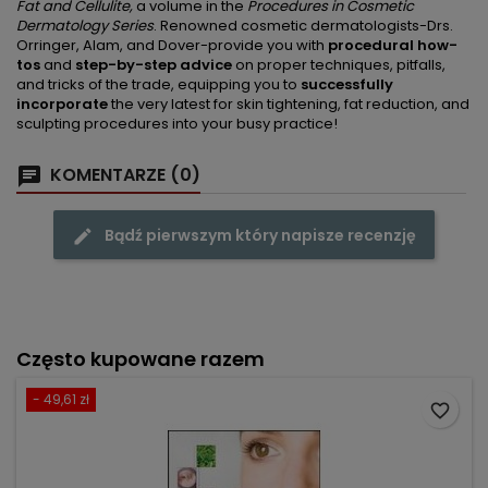
Fat and Cellulite,
a volume in the
Procedures in Cosmetic
Dermatology Series
. Renowned cosmetic dermatologists-Drs.
Orringer, Alam, and Dover-provide you with
procedural how-
tos
and
step-by-step advice
on proper techniques, pitfalls,
and tricks of the trade, equipping you to
successfully
incorporate
the very latest for skin tightening, fat reduction, and
sculpting
procedures into your busy practice!
KOMENTARZE (0)
Bądź pierwszym który napisze recenzję
Często kupowane razem
- 49,61 zł
favorite_border