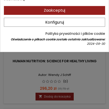
Zaakceptuj
Konfiguruj
Polityka prywatności i plików cookie
Oświadczenie o plikach cookie zostało ostatnio zaktualizowane:
2024-09-30
HUMAN NUTRITION: SCIENCE FOR HEALTHY LIVING
Autor: Wendy J Schiff
(0)
Cena
Cena
296,20 zł
311,79 zł
podstawowa
Dodaj do koszyka
