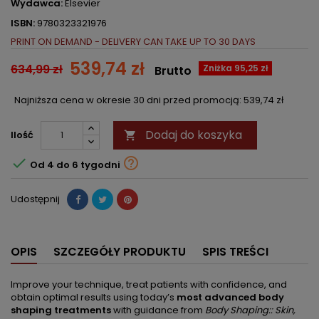
Wydawca:
Elsevier
ISBN:
9780323321976
PRINT ON DEMAND - DELIVERY CAN TAKE UP TO 30 DAYS
539,74 zł
634,99 zł
Zniżka 95,25 zł
Brutto
Najniższa cena w okresie 30 dni przed promocją:
539,74 zł
Dodaj do koszyka
Ilość



Od 4 do 6 tygodni
Udostępnij
OPIS
SZCZEGÓŁY PRODUKTU
SPIS TREŚCI
Improve your technique, treat patients with confidence, and
obtain optimal results using today’s
most advanced body
shaping treatments
with guidance from
Body Shaping:: Skin,