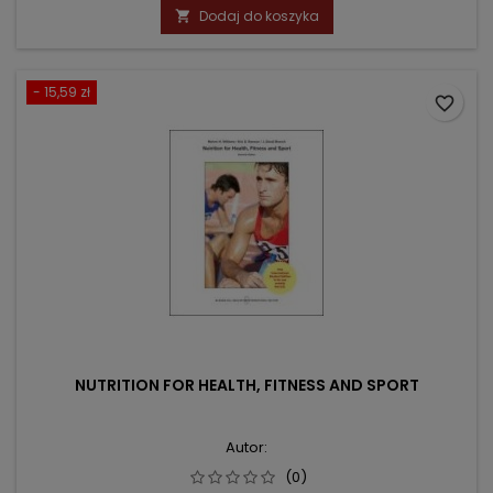
podstawowa
Dodaj do koszyka

- 15,59 zł
favorite_border
NUTRITION FOR HEALTH, FITNESS AND SPORT
Autor:
(0)