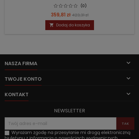
(0)
Cena
Cena
359,81 zł
423,31 zł
podstawowa
Dodaj do koszyka


NASZA FIRMA

TWOJE KONTO

KONTAKT
NEWSLETTER
Wyrażam zgodę na przesyłanie mi drogą elektroniczną
biuletynu z informacją o nowościach wydawniczych.