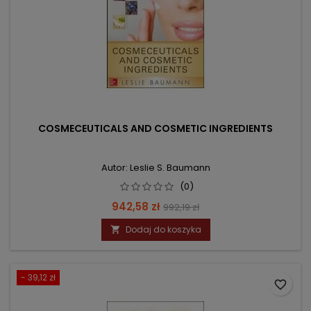
COSMECEUTICALS AND COSMETIC INGREDIENTS
Autor: Leslie S. Baumann
(0)
Cena
Cena
942,58 zł
992,19 zł
podstawowa
Dodaj do koszyka

- 39,12 zł
favorite_border