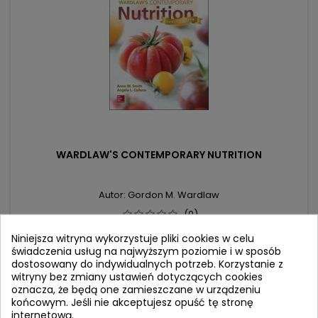
WARDLAW'S CONTEMPORARY NUTRITION
Autor: Gordon M. Wardlaw
(0)
Cena
Cena
743,28 zł
782,40 zł
Niniejsza witryna wykorzystuje pliki cookies w celu
świadczenia usług na najwyższym poziomie i w sposób
podstawowa
Dodaj do koszyka

dostosowany do indywidualnych potrzeb. Korzystanie z
witryny bez zmiany ustawień dotyczących cookies
oznacza, że będą one zamieszczane w urządzeniu
końcowym. Jeśli nie akceptujesz opuść tę stronę
- 15,59 zł
internetową.
favorite_border