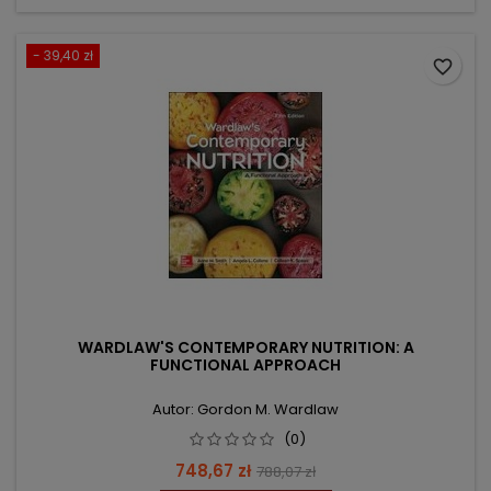
- 39,40 zł
favorite_border
WARDLAW'S CONTEMPORARY NUTRITION: A
FUNCTIONAL APPROACH
Autor: Gordon M. Wardlaw
(0)
Cena
Cena
748,67 zł
788,07 zł