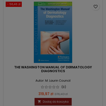
- 56,46 zł
favorite_border
THE WASHINGTON MANUAL OF DERMATOLOGY
DIAGNOSTICS
Autor: M. Laurin Council
(0)
Cena
Cena
319,97 zł
376,43 zł
podstawowa
Dodaj do koszyka
