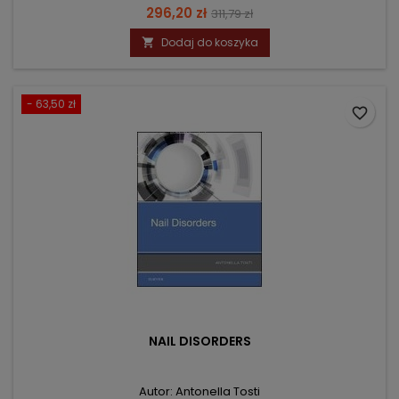
Cena
Cena
296,20 zł
311,79 zł
podstawowa
Dodaj do koszyka

- 63,50 zł
favorite_border
NAIL DISORDERS
Autor: Antonella Tosti