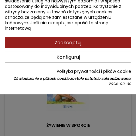
świadczenia usług na najwyższym poziomie i w sposób
(0)
dostosowany do indywidualnych potrzeb. Korzystanie z
witryny bez zmiany ustawień dotyczących cookies
Cena
Cena
66,90 zł
79,00 zł
oznacza, że będą one zamieszczane w urządzeniu
podstawowa
końcowym. Jeśli nie akceptujesz opuść tę stronę
Dodaj do koszyka

internetową.
Zaakceptuj
- 24,10 zł
favorite_border
Konfiguruj
Polityka prywatności i plików cookie
Oświadczenie o plikach cookie zostało ostatnio zaktualizowane:
2024-09-30
ŻYWIENIE W SPORCIE