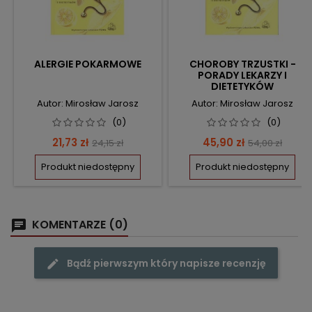
ALERGIE POKARMOWE
CHOROBY TRZUSTKI -
PORADY LEKARZY I
DIETETYKÓW
Autor: Mirosław Jarosz
Autor: Mirosław Jarosz
(0)
(0)
Cena
Cena
Cena
Cena
21,73 zł
45,90 zł
24,15 zł
54,00 zł
podstawowa
podstawow
Produkt niedostępny
Produkt niedostępny
KOMENTARZE (0)
Bądź pierwszym który napisze recenzję