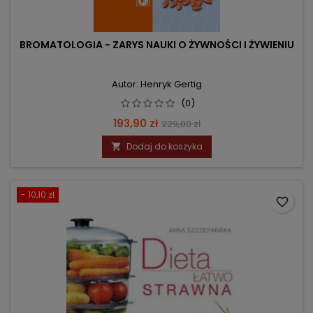
BROMATOLOGIA - ZARYS NAUKI O ŻYWNOŚCI I ŻYWIENIU
Autor: Henryk Gertig
(0)
Cena
Cena
193,90 zł
229,00 zł
podstawowa
Dodaj do koszyka

- 10,10 zł
favorite_border