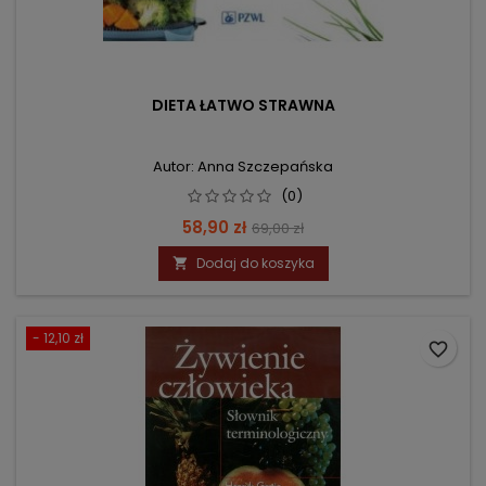
DIETA ŁATWO STRAWNA
Autor: Anna Szczepańska
(0)
Cena
Cena
58,90 zł
69,00 zł
podstawowa
Dodaj do koszyka

- 12,10 zł
favorite_border