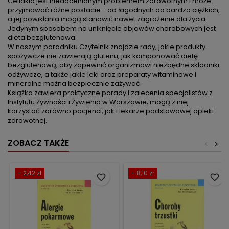
Celiakia jest niedocenianym problemem zdrowotnym i może
przyjmować różne postacie - od łagodnych do bardzo ciężkich,
a jej powikłania mogą stanowić nawet zagrożenie dla życia.
Jedynym sposobem na uniknięcie objawów chorobowych jest
dieta bezglutenowa.
W naszym poradniku Czytelnik znajdzie rady, jakie produkty
spożywcze nie zawierają glutenu, jak komponować dietę
bezglutenową, aby zapewnić organizmowi niezbędne składniki
odżywcze, a także jakie leki oraz preparaty witaminowe i
mineralne można bezpiecznie zażywać.
Książka zawiera praktyczne porady i zalecenia specjalistów z
Instytutu Żywności i Żywienia w Warszawie; mogą z niej
korzystać zarówno pacjenci, jak i lekarze podstawowej opieki
zdrowotnej.
ZOBACZ TAKŻE
<
>
- 2,42 zł
- 8,10 zł
favorite_border
favorite_border