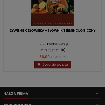
ŻYWIENIE CZŁOWIEKA - SŁOWNIK TERMINOLOGICZNY
Autor: Henryk Gertig
(0)
Cena
Cena
66,90 zł
79,00 zł
podstawowa
Dodaj do koszyka


NASZA FIRMA