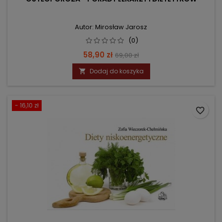
Autor: Mirosław Jarosz
(0)
Cena
Cena
58,90 zł
69,00 zł
podstawowa
Dodaj do koszyka

- 16,10 zł
favorite_border