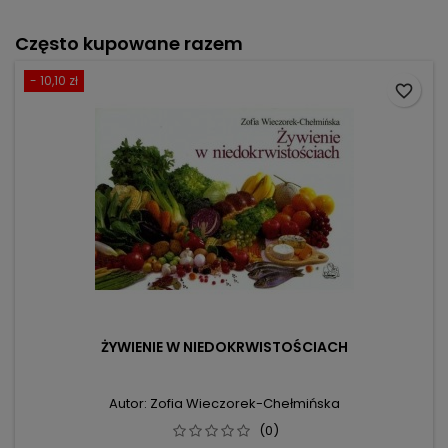
Często kupowane razem
- 10,10 zł
favorite_border
ŻYWIENIE W NIEDOKRWISTOŚCIACH
Autor: Zofia Wieczorek-Chełmińska
(0)