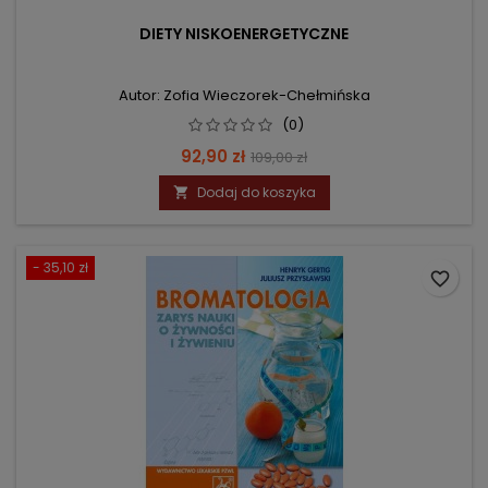
DIETY NISKOENERGETYCZNE
Autor: Zofia Wieczorek-Chełmińska
(0)
Cena
Cena
92,90 zł
109,00 zł
podstawowa
Dodaj do koszyka

- 35,10 zł
favorite_border