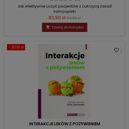
Jak efektywnie uczyć pacjentów z cukrzycą zasad
samoopieki
Cena
Cena
83,90 zł
99,00 zł
podstawowa
Dodaj do koszyka

- 20,10 zł
favorite_border
INTERAKCJE LEKÓW Z POŻYWIENIEM