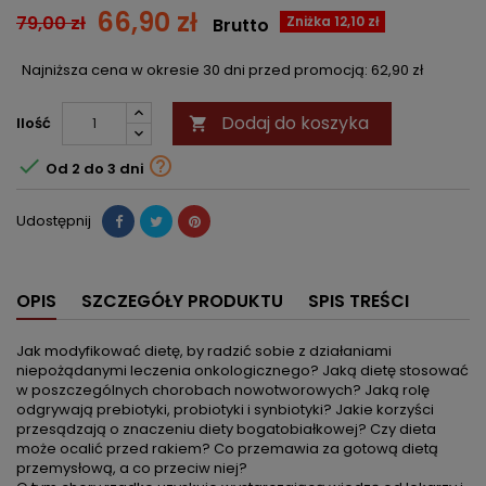
66,90 zł
79,00 zł
Zniżka 12,10 zł
Brutto
Najniższa cena w okresie 30 dni przed promocją:
62,90 zł
Dodaj do koszyka
Ilość



Od 2 do 3 dni
Udostępnij
OPIS
SZCZEGÓŁY PRODUKTU
SPIS TREŚCI
Jak modyfikować dietę, by radzić sobie z działaniami
niepożądanymi leczenia onkologicznego? Jaką dietę stosować
w poszczególnych chorobach nowotworowych? Jaką rolę
odgrywają prebiotyki, probiotyki i synbiotyki? Jakie korzyści
przesądzają o znaczeniu diety bogatobiałkowej? Czy dieta
może ocalić przed rakiem? Co przemawia za gotową dietą
przemysłową, a co przeciw niej?