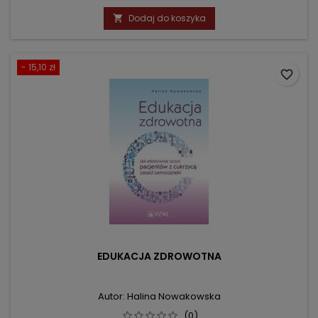
podstawowa
Dodaj do koszyka

- 15,10 zł
favorite_border
EDUKACJA ZDROWOTNA
Autor: Halina Nowakowska
(0)