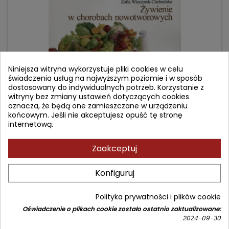
Niniejsza witryna wykorzystuje pliki cookies w celu
świadczenia usług na najwyższym poziomie i w sposób
dostosowany do indywidualnych potrzeb. Korzystanie z
witryny bez zmiany ustawień dotyczących cookies
oznacza, że będą one zamieszczane w urządzeniu
końcowym. Jeśli nie akceptujesz opuść tę stronę
ŻYWIENIE W CHOROBACH NOWOTWOROWYCH
internetową.
Autor: Zofia Wieczorek-Chełmińska
Zaakceptuj
(0)
Konfiguruj
Cena
Cena
109,90 zł
129,00 zł
podstawowa
Dodaj do koszyka

Polityka prywatności i plików cookie
Oświadczenie o plikach cookie zostało ostatnio zaktualizowane:
2024-09-30
- 24,10 zł