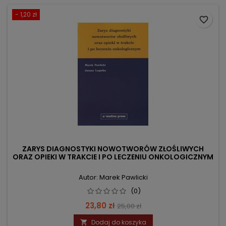
- 1,20 zł
favorite_border
ZARYS DIAGNOSTYKI NOWOTWORÓW ZŁOŚLIWYCH
ORAZ OPIEKI W TRAKCIE I PO LECZENIU ONKOLOGICZNYM
Autor: Marek Pawlicki
(0)
Cena
Cena
23,80 zł
25,00 zł
podstawowa
Dodaj do koszyka
