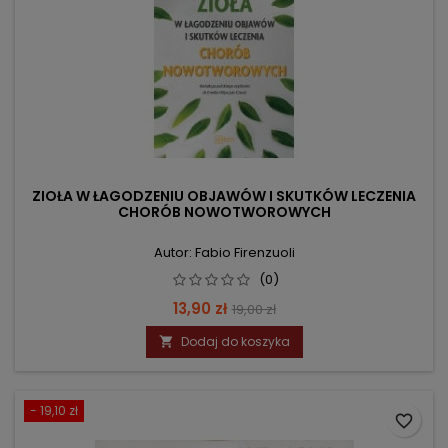
ZIOŁA W ŁAGODZENIU OBJAWÓW I SKUTKÓW LECZENIA
CHORÓB NOWOTWOROWYCH
Autor: Fabio Firenzuoli
(0)
Cena
Cena
13,90 zł
19,00 zł
podstawowa
Dodaj do koszyka

- 19,10 zł
favorite_border