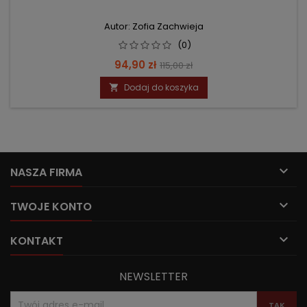
Autor: Zofia Zachwieja
(0)
Cena
Cena
94,90 zł
115,00 zł
podstawowa
Dodaj do koszyka


NASZA FIRMA

TWOJE KONTO

KONTAKT
NEWSLETTER