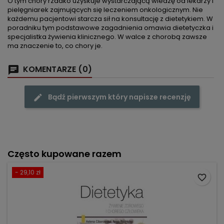
O tym chory rzadko uzyskuje wystarczającą wiedzę od lekarzy i
pielęgniarek zajmujących się leczeniem onkologicznym. Nie
każdemu pacjentowi starcza sił na konsultację z dietetykiem. W
poradniku tym podstawowe zagadnienia omawia dietetyczka i
specjalistka żywienia klinicznego. W walce z chorobą zawsze
ma znaczenie to, co chory je.
KOMENTARZE (0)
Bądź pierwszym który napisze recenzję
Często kupowane razem
- 29,10 zł
favorite_border