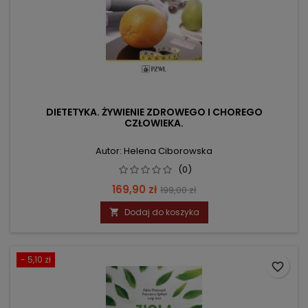
DIETETYKA. ŻYWIENIE ZDROWEGO I CHOREGO
CZŁOWIEKA.
Autor: Helena Ciborowska
(0)
Cena
Cena
169,90 zł
199,00 zł
podstawowa
Dodaj do koszyka

- 5,10 zł
favorite_border