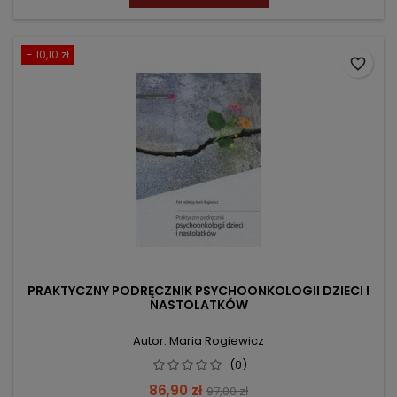
- 10,10 zł
favorite_border
PRAKTYCZNY PODRĘCZNIK PSYCHOONKOLOGII DZIECI I
NASTOLATKÓW
Autor: Maria Rogiewicz
(0)
Cena
Cena
86,90 zł
97,00 zł