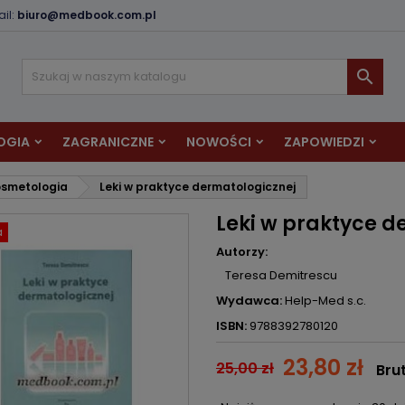
il:
biuro@medbook.com.pl
odaj do listy życzeń
twórz listę życzeń
aloguj się

Utwórz nową listę
sisz być zalogowany by zapisać produkty na swojej liście życzeń.
zwa listy życzeń
OGIA
ZAGRANICZNE
NOWOŚCI
ZAPOWIEDZI
Anuluj
Zaloguj si
osmetologia
Leki w praktyce dermatologicznej
Anuluj
Utwórz listę życze
Leki w praktyce d
a
Autorzy:
Teresa Demitrescu
Wydawca:
Help-Med s.c.
ISBN:
9788392780120
23,80 zł
25,00 zł
Bru