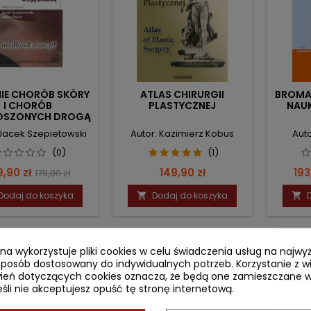
NIE CHORÓB SKÓRY
ATLAS CHIRURGII
BROMA
I CHORÓB
PLASTYCZNEJ
NAUK
OSZONYCH DROGĄ
PŁCIOWĄ
 Jacek Szepietowski
Autor: Kazimierz Kobus
Auto
(0)
(1)
na
Cena
Cena
Ce
9,90 zł
149,90 zł
193
179,00 zł
podstawowa
Dodaj do koszyka
Dodaj do koszyka


ryna wykorzystuje pliki cookies w celu świadczenia usług na najw
sposób dostosowany do indywidualnych potrzeb. Korzystanie z w
ień dotyczących cookies oznacza, że będą one zamieszczane w
li nie akceptujesz opuść tę stronę internetową.