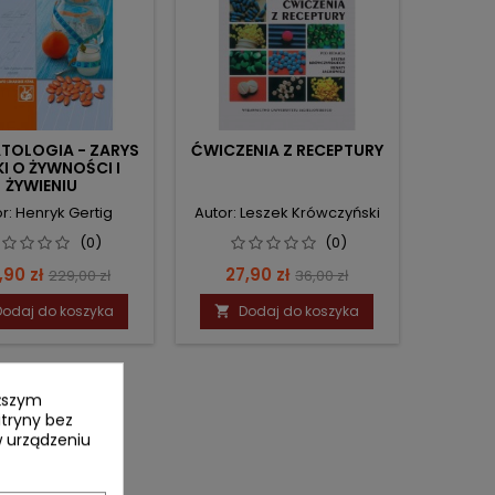
TOLOGIA - ZARYS
ĆWICZENIA Z RECEPTURY
I O ŻYWNOŚCI I
ŻYWIENIU
r: Henryk Gertig
Autor: Leszek Krówczyński
(0)
(0)
na
Cena
Cena
Cena
,90 zł
27,90 zł
229,00 zł
36,00 zł
podstawowa
podstawowa
Dodaj do koszyka
Dodaj do koszyka

yższym
itryny bez
 urządzeniu