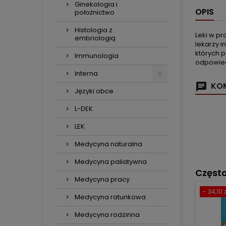
Ginekologia i
OPIS
położnictwo
Histologia z
Leki w p
embriologią
lekarzy i
których 
Immunologia
odpowiedn
Interna
KOM
Języki obce
L-DEK
LEK
Medycyna naturalna
Medycyna paliatywna
Częst
Medycyna pracy
- 34,10 z
Medycyna ratunkowa
Medycyna rodzinna