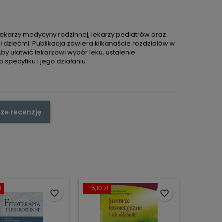
ekarzy medycyny rodzinnej, lekarzy pediatrów oraz
i dziećmi. Publikacja zawiera kilkanaście rozdziałów w
 ułatwić lekarzowi wybór leku, ustalenie
 specyfiku i jego działaniu
ze recenzję
ł
- 5,10 zł
favorite_border
favorite_border