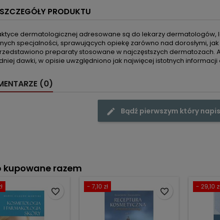
SZCZEGÓŁY PRODUKTU
raktyce dermatologicznej adresowane są do lekarzy dermatologów, l
nnych specjalności, sprawujących opiekę zarówno nad dorosłymi, jak 
przedstawiono preparaty stosowane w najczęstszych dermatozach. Aby
iej dawki, w opisie uwzględniono jak najwięcej istotnych informacji o
ENTARZE (0)
Bądź pierwszym który napis
o kupowane razem
ł
- 7,10 zł
- 29,10 z
favorite_border
favorite_border