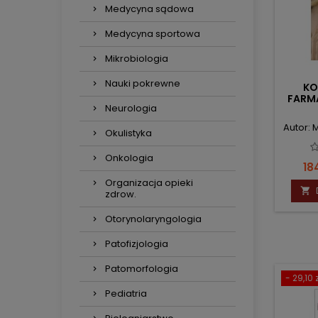
Medycyna sądowa
Medycyna sportowa
Mikrobiologia
Nauki pokrewne
KO
FARM
Neurologia
Autor: 
Okulistyka
Onkologia
Ce
18
Organizacja opieki

zdrow.
Otorynolaryngologia
Patofizjologia
Patomorfologia
- 29,10 z
Pediatria