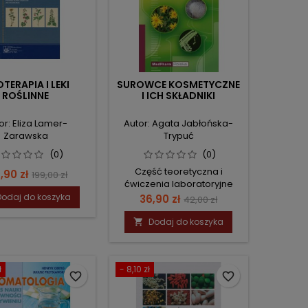
OTERAPIA I LEKI
SUROWCE KOSMETYCZNE
ROŚLINNE
I ICH SKŁADNIKI
or: Eliza Lamer-
Autor: Agata Jabłońska-
Zarawska
Trypuć
(0)
(0)
Część teoretyczna i
na
Cena
,90 zł
199,00 zł
ćwiczenia laboratoryjne
podstawowa
Dodaj do koszyka
Cena
Cena
36,90 zł
42,00 zł
podstawowa
Dodaj do koszyka

ł
- 8,10 zł
favorite_border
favorite_border