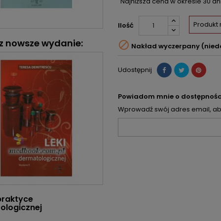
Najniższa cena w okresie 30 d
Produkt
Ilość
z nowsze wydanie:

Nakład wyczerpany (nied
Udostępnij
Powiadom mnie o dostępnośc
Wprowadź swój adres email, aby
praktyce
ologicznej