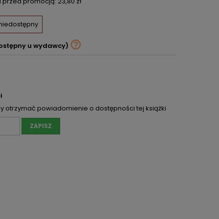
ni przed promocją:
23,80 zł
 niedostępny

ostępny u wydawcy)
i
 otrzymać powiadomienie o dostępności tej książki
ZAPISZ