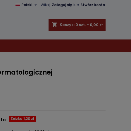

Polski
Witaj,
Zaloguj się
lub
Stwórz konto
×
×
×
shopping_cart
Koszyk:
0
szt. - 0,00 zł
ę
ń
ermatologicznej
Zniżka 1,20 zł
tto