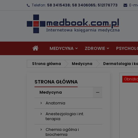
Telefon:
58 3415438; 58 3406065; 512176773
E-ma
D
U
Z
add_circle_outline
Mu
Na
MEDYCYNA
ZDROWIE
PSYCHOL
Strona główna
Medycyna
Dermatologia i k
Obniżk
STRONA GŁÓWNA
Medycyna
Anatomia
Anestezjologia i int.
terapia
Chemia ogólna i
biochemia