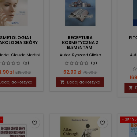
SMETOLOGIA I
RECEPTURA
FIT
AKOLOGIA SKÓRY
KOSMETYCZNA Z
ELEMENTAMI
KOSMETOLOGII: TOM 1
Marie-Claude Martini
Autor: Ryszard Glinka
Aut
(0)
(0)
na
Cena
Cena
Cena
4,90 zł
62,90 zł
219,00 zł
70,00 zł
Ce
169
podstawowa
podstawowa
Dodaj do koszyka
Dodaj do koszyka


ł
- 35,10 z
favorite_border
favorite_border