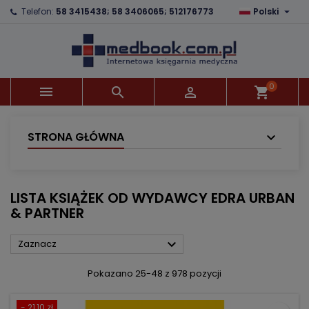

Telefon:
58 3415438; 58 3406065; 512176773
Polski
×
×
×
×
Dodaj do listy życzeń
((modalTitle))
Utwórz listę życzeń
Zaloguj się
Utwórz nową listę
add_circle_outline
((confirmMessage))
Musisz być zalogowany by zapisać produkty na
Nazwa listy życzeń
swojej liście życzeń.
0



shopping_cart
((cancelText))
((modalDeleteText))
Anuluj
Zaloguj się
Anuluj
Utwórz listę życzeń
STRONA GŁÓWNA
LISTA KSIĄŻEK OD WYDAWCY EDRA URBAN
& PARTNER

Zaznacz
Pokazano 25-48 z 978 pozycji
- 21,10 zł