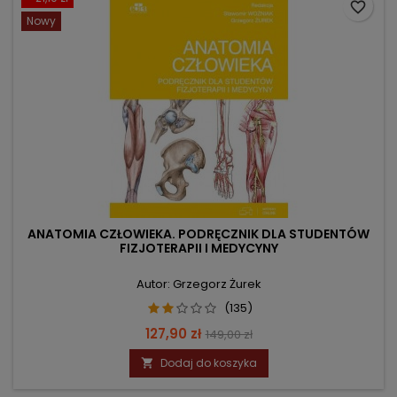
favorite_border
Nowy
ANATOMIA CZŁOWIEKA. PODRĘCZNIK DLA STUDENTÓW
FIZJOTERAPII I MEDYCYNY
Autor: Grzegorz Żurek
(135)
Cena
Cena
127,90 zł
149,00 zł
podstawowa
Dodaj do koszyka
