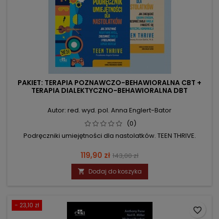
PAKIET: TERAPIA POZNAWCZO-BEHAWIORALNA CBT +
TERAPIA DIALEKTYCZNO-BEHAWIORALNA DBT
Autor: red. wyd. pol. Anna Englert-Bator
(0)
Podręczniki umiejętności dla nastolatków. TEEN THRIVE.
Cena
Cena
119,90 zł
143,00 zł
podstawowa
Dodaj do koszyka

- 23,10 zł
favorite_border