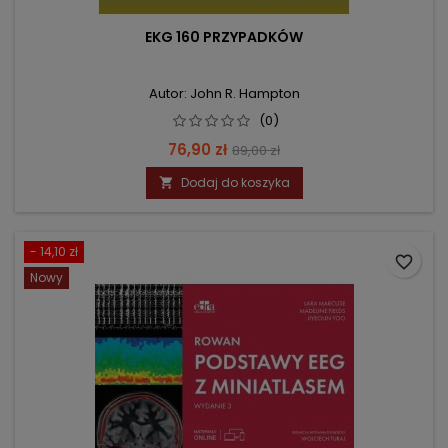
EKG 160 PRZYPADKÓW
Autor: John R. Hampton
(0)
Cena
Cena
76,90 zł
89,00 zł
podstawowa
Dodaj do koszyka

- 14,10 zł
favorite_border
Nowy