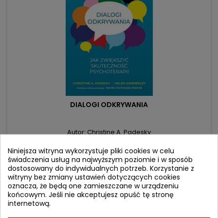
DIALOGI ODKRYWANIA
Autor: Christine A. Padesky
(0)
Niniejsza witryna wykorzystuje pliki cookies w celu
Jak zwiększyć skuteczność psychoterapii
świadczenia usług na najwyższym poziomie i w sposób
dostosowany do indywidualnych potrzeb. Korzystanie z
Cena
Cena
147,90 zł
witryny bez zmiany ustawień dotyczących cookies
179,00 zł
oznacza, że będą one zamieszczane w urządzeniu
podstawowa
Dodaj do koszyka

końcowym. Jeśli nie akceptujesz opuść tę stronę
internetową.