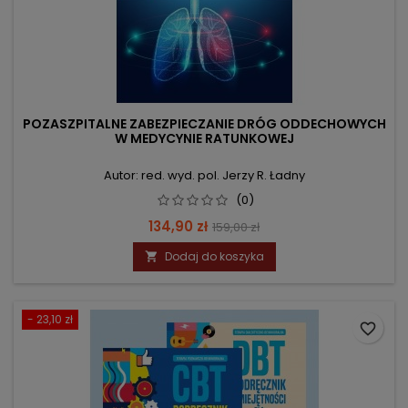
POZASZPITALNE ZABEZPIECZANIE DRÓG ODDECHOWYCH
W MEDYCYNIE RATUNKOWEJ
Autor: red. wyd. pol. Jerzy R. Ładny
(0)
Cena
Cena
134,90 zł
159,00 zł
podstawowa
Dodaj do koszyka

- 23,10 zł
favorite_border