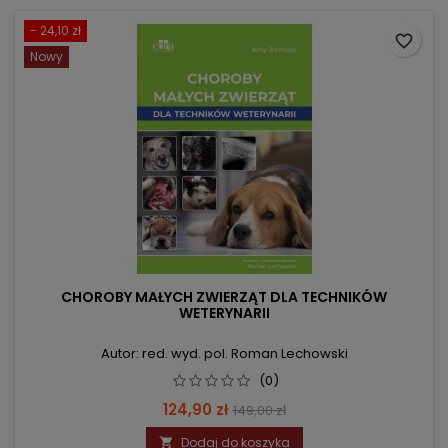
- 24,10 zł
favorite_border
Nowy
CHOROBY MAŁYCH ZWIERZĄT DLA TECHNIKÓW
WETERYNARII
Autor: red. wyd. pol. Roman Lechowski
(0)
Cena
Cena
124,90 zł
149,00 zł
podstawowa
Dodaj do koszyka
