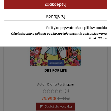
Zaakceptuj
- 14,10 zł
favorite_border
Nowy
Konfiguruj
Polityka prywatności i plików cookie
Oświadczenie o plikach cookie zostało ostatnio zaktualizowane:
2024-09-30
DBT FOR LIFE
Autor: Diana Partington
(0)
Cena
Cena
79,90 zł
94,00 zł
podstawowa
Dodaj do koszyka
