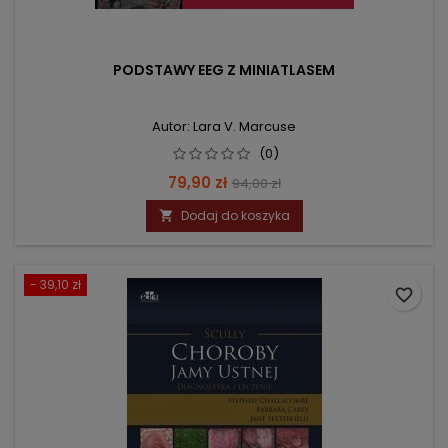
PODSTAWY EEG Z MINIATLASEM
Autor: Lara V. Marcuse
(0)
Cena
Cena
79,90 zł
94,00 zł
podstawowa
Dodaj do koszyka

- 39,10 zł
favorite_border