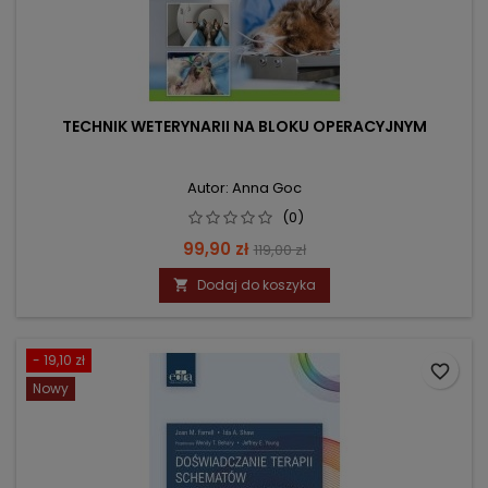
TECHNIK WETERYNARII NA BLOKU OPERACYJNYM
Autor: Anna Goc
(0)
Cena
Cena
99,90 zł
119,00 zł
podstawowa
Dodaj do koszyka

- 19,10 zł
favorite_border
Nowy