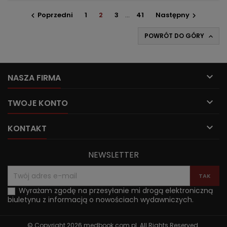
Poprzedni
1
2
3
…
41
Następny


POWRÓT DO GÓRY


NASZA FIRMA

TWOJE KONTO

KONTAKT
NEWSLETTER
Wyrażam zgodę na przesyłanie mi drogą elektroniczną
biuletynu z informacją o nowościach wydawniczych.
© Copyright 2026 medbook.com.pl. All Rights Reserved.