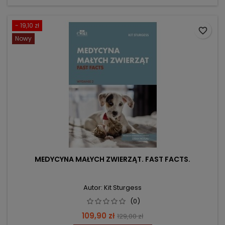
- 19,10 zł
favorite_border
Nowy
MEDYCYNA MAŁYCH ZWIERZĄT. FAST FACTS.
Autor: Kit Sturgess
(0)
Cena
Cena
109,90 zł
129,00 zł