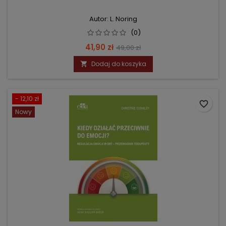
Autor: L. Noring
(0)
Cena
Cena
41,90 zł
49,00 zł
podstawowa
Dodaj do koszyka

- 12,10 zł
favorite_border
Nowy