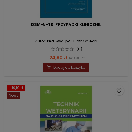
DSM-5-TR. PRZYPADKI KLINICZNE.
Autor: red. wyd. pol. Piotr Gałecki
(0)
Cena
Cena
124,90 zł
149,00 zł
podstawowa
Dodaj do koszyka

- 19,10 zł
favorite_border
Nowy