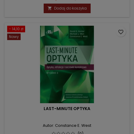
podstawowa
Dodaj do koszyka

- 14,10 zł
favorite_border
Nowy
LAST-MINUTE OPTYKA
Autor: Constance E. West
(0)