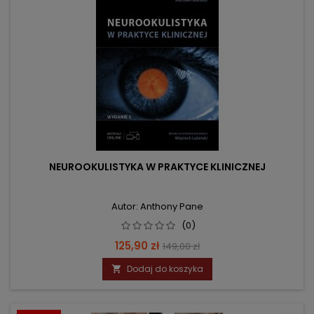
NEUROOKULISTYKA W PRAKTYCE KLINICZNEJ
Autor: Anthony Pane
(0)
Cena
Cena
125,90 zł
149,00 zł
podstawowa
Dodaj do koszyka
