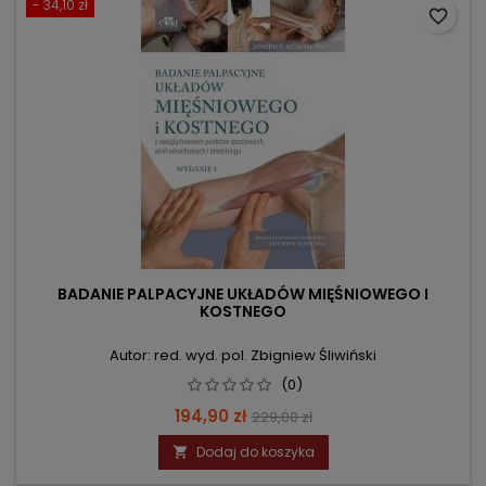
- 34,10 zł
favorite_border
BADANIE PALPACYJNE UKŁADÓW MIĘŚNIOWEGO I
KOSTNEGO
Autor: red. wyd. pol. Zbigniew Śliwiński
(0)
Cena
Cena
194,90 zł
229,00 zł
podstawowa
Dodaj do koszyka
