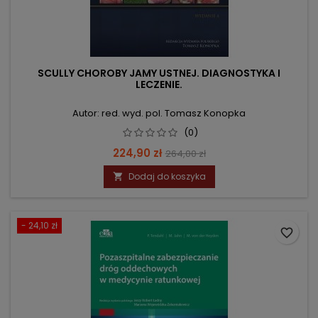
SCULLY CHOROBY JAMY USTNEJ. DIAGNOSTYKA I
LECZENIE.
Autor: red. wyd. pol. Tomasz Konopka
(0)
Cena
Cena
224,90 zł
264,00 zł
podstawowa
Dodaj do koszyka

- 24,10 zł
favorite_border