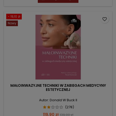
- 19,10 zł
favorite_border
Nowy
MAŁOINWAZYJNE TECHNIKI W ZABIEGACH MEDYCYNY
ESTETYCZNEJ
Autor: Donald W Buck II
(278)
Cena
Cena
119,90 zł
139,00 zł