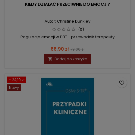
KIEDY DZIAŁAĆ PRZECIWNIE DO EMOCJI?
Autor: Christine Dunkley
(0)
Regulacja emocji w DBT - przewodnik terapeuty
Cena
Cena
66,90 zł
79,00 zł
podstawowa
Dodaj do koszyka

- 24,10 zł
favorite_border
Nowy