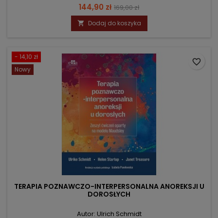
Cena
Cena
144,90 zł
169,00 zł
podstawowa
Dodaj do koszyka

- 14,10 zł
favorite_border
Nowy
TERAPIA POZNAWCZO-INTERPERSONALNA ANOREKSJI U
DOROSŁYCH
Autor: Ulrich Schmidt