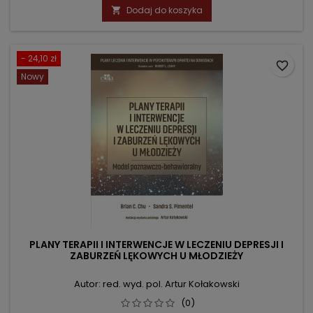
podstawowa
Dodaj do koszyka

- 24,10 zł
favorite_border
Nowy
PLANY TERAPII I INTERWENCJE W LECZENIU DEPRESJI I
ZABURZEŃ LĘKOWYCH U MŁODZIEŻY
Autor: red. wyd. pol. Artur Kołakowski
(0)