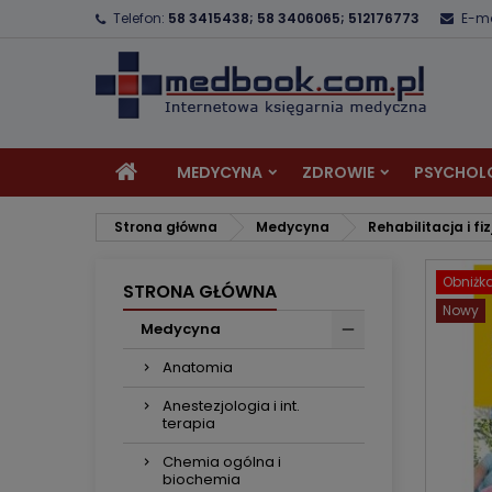
Telefon:
58 3415438; 58 3406065; 512176773
E-ma
D
U
Z
add_circle_outline
Mu
Na
MEDYCYNA
ZDROWIE
PSYCHOL
Strona główna
Medycyna
Rehabilitacja i fi
Obniżk
STRONA GŁÓWNA
Nowy
Medycyna
Anatomia
Anestezjologia i int.
terapia
Chemia ogólna i
biochemia