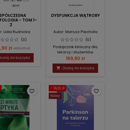
SPÓŁCZESNA
DYSFUNKCJA WĄTROBY
OLOGIA - TOM 1-
2
r: Lidia Rudnicka
Autor: Mariusz Piechota
(0)
(0)
Podręcznik kliniczny dla
na
Cena
,90 zł
408,00 zł
lekarzy i studentów
podstawowa
Dodaj do koszyka
Cena
169,90 zł
Dodaj do koszyka

- 14,10 zł
favorite_border
favorite_border
Nowy