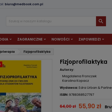
il:
biuro@medbook.com.pl
odaj do listy życzeń
twórz listę życzeń
aloguj się

Utwórz nową listę
sisz być zalogowany by zapisać produkty na swojej liście życzeń.
zwa listy życzeń
OGIA
ZAGRANICZNE
NOWOŚCI
ZAPOWIEDZI
Anuluj
Zaloguj si
zjoterapia
Fizjoprofilaktyka
Anuluj
Utwórz listę życze
Fizjoprofilaktyka
a
Autorzy:
Magdalena Fronczek
Karolina Kopacz
Wydawca:
Edra Urban & Partne
ISBN:
9788368527797
55,90 zł
64,00 zł
Bru