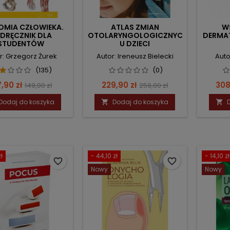
OMIA CZŁOWIEKA.
ATLAS ZMIAN
W
DRĘCZNIK DLA
OTOLARYNGOLOGICZNYCH
DERMAT
STUDENTÓW
U DZIECI
ERAPII I MEDYCYNY
r: Grzegorz Żurek
Autor: Ireneusz Bielecki
Auto
(135)
(0)
na
Cena
Cena
Cena
Ce
7,90 zł
229,90 zł
308
149,00 zł
259,00 zł
podstawowa
podstawowa
Dodaj do koszyka
Dodaj do koszyka


ł
- 44,10 zł
- 14,10 zł
favorite_border
favorite_border
Nowy
Nowy