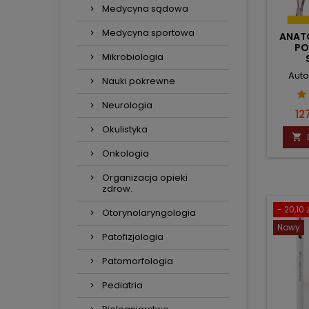
Medycyna sądowa
Medycyna sportowa
ANAT
PO
Mikrobiologia
FIZJOT
Auto
Nauki pokrewne
Neurologia
Ce
12
Okulistyka

Onkologia
Organizacja opieki
zdrow.
- 20,10 z
Otorynolaryngologia
Nowy
Patofizjologia
Patomorfologia
Pediatria