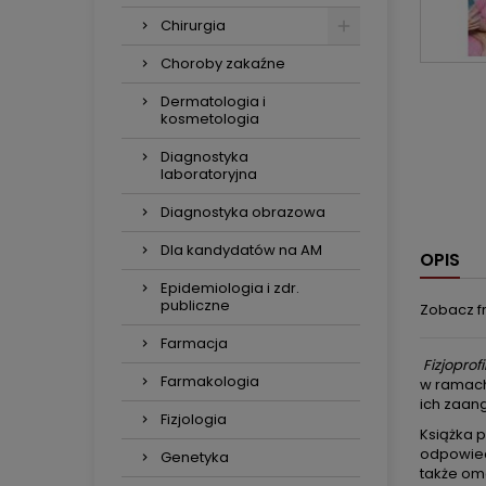
Chirurgia
Choroby zakaźne
Dermatologia i
kosmetologia
Diagnostyka
laboratoryjna
Diagnostyka obrazowa
Dla kandydatów na AM
OPIS
Epidemiologia i zdr.
publiczne
Zobacz fr
Farmacja
Fizjoprof
Farmakologia
w ramach 
ich zaan
Fizjologia
Książka 
odpowiedn
Genetyka
także oma