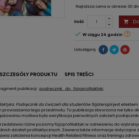
Najniższa cena w okresie 30 d
Do
Ilość



W ciągu 24 godzin
Udostępnij
SZCZEGÓŁY PRODUKTU
SPIS TREŚCI
agment publikacji::
podrecznik_do_fizjoprofilaktyki
ilaktyka. Podręcznik do ćwiczeń dla studentów fizjoterapii
jest efektem
prowadzenia tego przedmiotu. To publikacja stworzona nie tylko dla 
gażowaniu możliwa była weryfikacja pierwotnych założeń podręcznik
przedstawia różne poziomy fizjoprofilaktyki w odniesieniu do wybra
ich działań profilaktycznych. Zawiera także informacje dotyczące zal
wia założenia koncepcji Health Related Fitness oraz treningu zdrowo