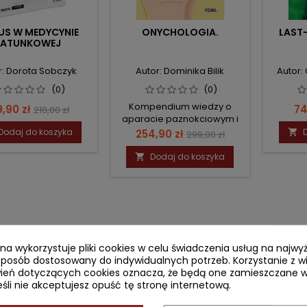
US W MEDYCYNIE
ONYCHOLOGIA.
LAST
RATUNKOWEJ
r: Dorota Sobczyk
Autor: Dominika Bilik
Autor:
(0)
(0)
Kompendium wiedzy o
na
Cena
C
9,90 zł
74
210,00 zł
aparacie paznokciowym i
podstawowa
technikach chirurgicznych
Dodaj do koszyka
Cena
Cena
254,90 zł

299,00 zł
podstawowa
Dodaj do koszyka

ryna wykorzystuje pliki cookies w celu świadczenia usług na najw
sposób dostosowany do indywidualnych potrzeb. Korzystanie z w
ień dotyczących cookies oznacza, że będą one zamieszczane w
li nie akceptujesz opuść tę stronę internetową.