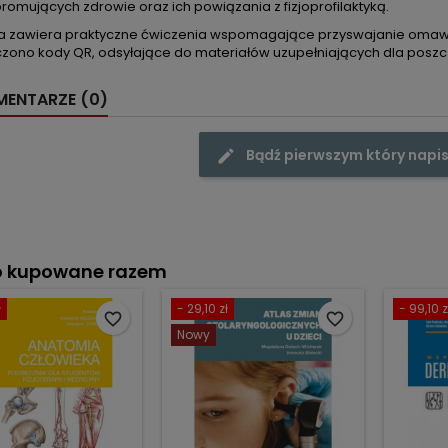
promujących zdrowie oraz ich powiązania z fizjoprofilaktyką.
ja zawiera praktyczne ćwiczenia wspomagające przyswajanie oma
zono kody QR, odsyłające do materiałów uzupełniających dla posz
ENTARZE (0)
Bądź pierwszym który napis
o kupowane razem
ł
- 29,10 zł
- 99,10 z
favorite_border
favorite_border
Nowy