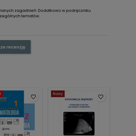
wianych zagadnień. Dodatkowo w podręczniku
czególnych tematów.
ze recenzję
ł
Nowy
favorite_border
favorite_border