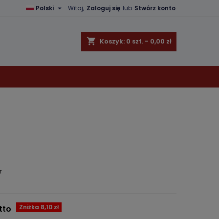

Polski
Witaj,
Zaloguj się
lub
Stwórz konto
×
×
×
shopping_cart
Koszyk:
0
szt. - 0,00 zł
ę
ń
r
Zniżka 8,10 zł
tto