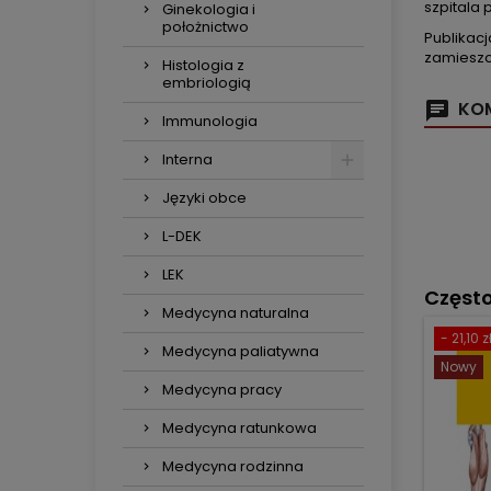
szpitala 
Ginekologia i
położnictwo
Publikac
zamieszc
Histologia z
embriologią
KOM
Immunologia
Interna
Języki obce
L-DEK
LEK
Częst
Medycyna naturalna
- 21,10 z
Medycyna paliatywna
Nowy
Medycyna pracy
Medycyna ratunkowa
Medycyna rodzinna