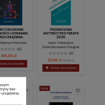
NITOROWANIE
PRZEWODNIK
OŚCI I DYNAMIKI
ANTYBIOTYKOTERAPII
ADU KRĄŻENIA.
2026
CZNIK KLINICZNY
: Mariusz Piechota
Autor: Katarzyna
LA LEKARZY I
Dzierżanowska-Fangrat
TUDENTÓW.
(0)
(0)
Cena
169,90 zł
Cena
Cena
23,90 zł
25,00 zł
Dodaj do koszyka
podstawowa
Dodaj do koszyka

yższym
Nowy
itryny bez
favorite_border
favorite_border
 urządzeniu