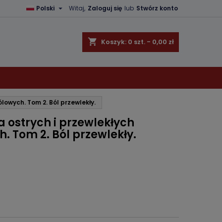

Polski
Witaj,
Zaloguj się
lub
Stwórz konto
×
×
×
shopping_cart
Koszyk:
0
szt. - 0,00 zł
ę
lowych. Tom 2. Ból przewlekły.
ń
 ostrych i przewlekłych
. Tom 2. Ból przewlekły.