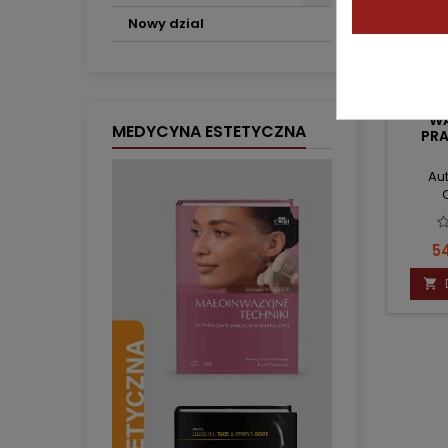
Nowy dzial
W
MEDYCYNA ESTETYCZNA
PR
Au
C
54
