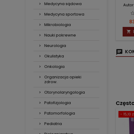
TOM
Medycyna sądowa
Autor
Medycyna sportowa
C
83
Mikrobiologia

Nauki pokrewne
Neurologia
KOM
Okulistyka
Onkologia
Organizacja opieki
zdrow.
Otorynolaryngologia
Częst
Patofizjologia
Patomorfologia
- 15,10 z
Pediatria