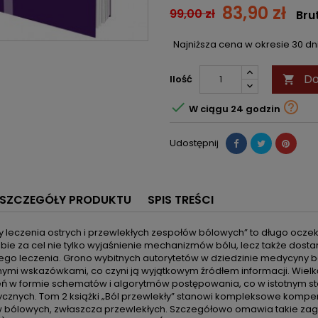
83,90 zł
99,00 zł
Bru
Najniższa cena w okresie 30 d
Do
Ilość



W ciągu 24 godzin
Udostępnij
SZCZEGÓŁY PRODUKTU
SPIS TREŚCI
 leczenia ostrych i przewlekłych zespołów bólowych” to długo ocze
bie za cel nie tylko wyjaśnienie mechanizmów bólu, lecz także dosta
ego leczenia. Grono wybitnych autorytetów w dziedzinie medycyny b
nymi wskazówkami, co czyni ją wyjątkowym źródłem informacji. Wiel
ń w formie schematów i algorytmów postępowania, co w istotnym s
ycznych. Tom 2 książki „Ból przewlekły” stanowi kompleksowe kompe
 bólowych, zwłaszcza przewlekłych. Szczegółowo omawia takie zagad