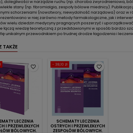
a), dolegliwości w narządzie ruchu (np. choroba zwyrodnieniowa, bó
wlekłe stany (np. fibromialgia, zespoły bólowe miednicy). Publikacja
znymi schorzeniami (nowotwory, niewydolność narządowa) oraz w róż
rezentowano w niej zarówno metody farmakologiczne, jak i interwenc
stów wielu dziedzin medycyny pragnących poszerzyć i uporządkować 
ie łączą wiedzę teoretyczną z przedstawionymi w sposób bardzo szc
ię unikalnym przewodnikiem po trudnej drodze łagodzenia i leczenia
 TAKŻE
ł
- 38,10 zł
favorite_border
favorite_border
EMATY LECZENIA
SCHEMATY LECZENIA
H I PRZEWLEKŁYCH
OSTRYCH I PRZEWLEKŁYCH
OŁÓW BÓLOWYCH.
ZESPOŁÓW BÓLOWYCH.