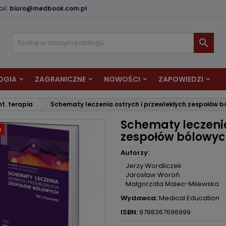
il:
biuro@medbook.com.pl
odaj do listy życzeń
twórz listę życzeń
aloguj się

Utwórz nową listę
sisz być zalogowany by zapisać produkty na swojej liście życzeń.
zwa listy życzeń
OGIA
ZAGRANICZNE
NOWOŚCI
ZAPOWIEDZI
Anuluj
Zaloguj si
nt. terapia
Schematy leczenia ostrych i przewlekłych zespołów bó
Anuluj
Utwórz listę życze
Schematy leczenia
a
zespołów bólowych
Autorzy:
Jerzy Wordliczek
Jarosław Woroń
Małgorzata Malec-Milewska
Wydawca:
Medical Education
ISBN:
9788367696999