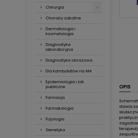
Chirurgia
Choroby zakaźne
Dermatologia i
kosmetologia
Diagnostyka
laboratoryjna
Diagnostyka obrazowa
Dla kandydatów na AM
Epidemiologia i zdr.
OPIS
publiczne
Farmacja
Schematy
stawia so
Farmakologia
skuteczn
praktycz
Fizjologia
zagadnie
terapeut
Genetyka
zespołów