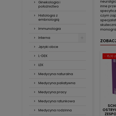
neuralgi
Ginekologia i
inne prze
położnictwo
specyfic
Histologia z
czym zap
embriologią
specjali
skuteczn
Immunologia
monograf
Interna
ZOBACZ
Języki obce
L-DEK
- 15,10 z
LEK
Medycyna naturalna
Medycyna paliatywna
Medycyna pracy
Medycyna ratunkowa
SCH
OSTRYC
Medycyna rodzinna
ZESP