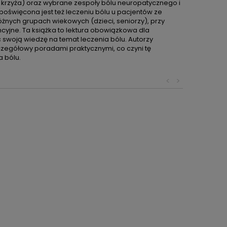
l krzyża) oraz wybrane zespoły bólu neuropatycznego i
 poświęcona jest też leczeniu bólu u pacjentów ze
nych grupach wiekowych (dzieci, seniorzy), przy
yjne. Ta książka to lektura obowiązkowa dla
swoją wiedzę na temat leczenia bólu. Autorzy
zegółowy poradami praktycznymi, co czyni tę
 bólu.
<
>