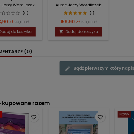
 1. BÓL OSTRY.
TOM 1-2
: Jerzy Wordliczek
Autor: Jerzy Wordliczek
(0)
(1)
ena
Cena
Cena
Cena
,90 zł
159,90 zł
99,00 zł
198,00 zł
podstawowa
podstawowa
Dodaj do koszyka
Dodaj do koszyka

ENTARZE (0)
Bądź pierwszym który napis
o kupowane razem
ł
Nowy
favorite_border
favorite_border