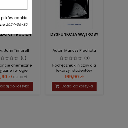
i plików cookie
ne:
2024-09-30
ADOKS TRUCIZN
DYSFUNKCJA WĄTROBY
r: John Timbrell
Autor: Mariusz Piechota
(0)
(0)
ancje chemiczne
Podręcznik kliniczny dla
yjazne i wrogie
lekarzy i studentów
ena
Cena
Cena
,90 zł
169,90 zł
89,00 zł
podstawowa
Dodaj do koszyka
Dodaj do koszyka
