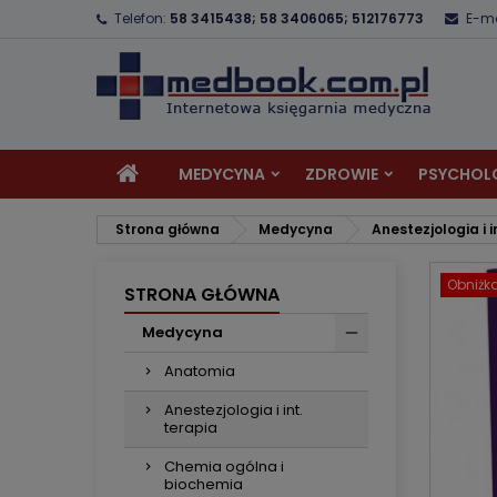
Telefon:
58 3415438; 58 3406065; 512176773
E-ma
D
U
Z
add_circle_outline
Mu
Na
MEDYCYNA
ZDROWIE
PSYCHOL
Strona główna
Medycyna
Anestezjologia i i
Obniżk
STRONA GŁÓWNA
Medycyna
Anatomia
Anestezjologia i int.
terapia
Chemia ogólna i
biochemia