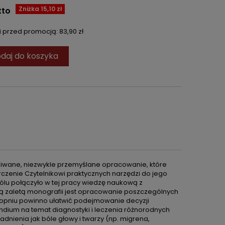
Zniżka 15,10 zł
tto
ni przed promocją:
83,90 zł
daj do koszyka
kiwane, niezwykle przemyślane opracowanie, które
rczenie Czytelnikowi praktycznych narzędzi do jego
ólu połączyło w tej pracy wiedzę naukową z
ką zaletą monografii jest opracowanie poszczególnych
topniu powinno ułatwić podejmowanie decyzji
ndium na temat diagnostyki i leczenia różnorodnych
nienia jak bóle głowy i twarzy (np. migrena,