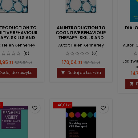
NTRODUCTION TO
AN INTRODUCTION TO
DIAL
ITIVE BEHAVIOUR
COGNITIVE BEHAVIOUR
APY: SKILLS AND
THERAPY: SKILLS AND
PPLICATIONS
APPLICATIONS
: Helen Kennerley
Autor: Helen Kennerley
Autor: 
(0)
(0)
Jak zwi
na
Cena
Cena
Cena
,95 zł
170,04 zł
535,50 zł
188,94 zł
p
podstawowa
podstawowa
Dodaj do koszyka
Dodaj do koszyka
Ce

147

ł
- 40,01 zł
favorite_border
favorite_border