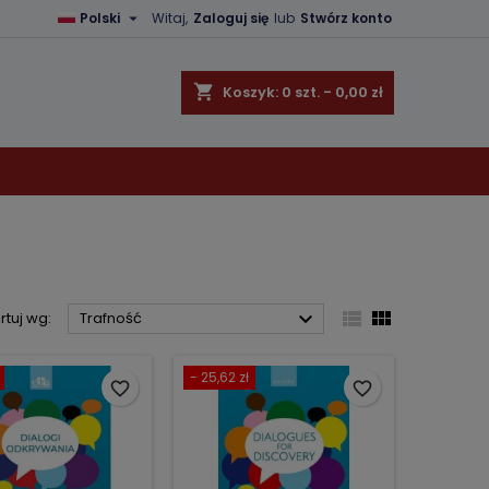

Polski
Witaj,
Zaloguj się
lub
Stwórz konto
×
×
×
×
shopping_cart
Koszyk:
0
szt. - 0,00 zł
)
ę
ń



rtuj wg:
Trafność
- 25,62 zł
favorite_border
favorite_border