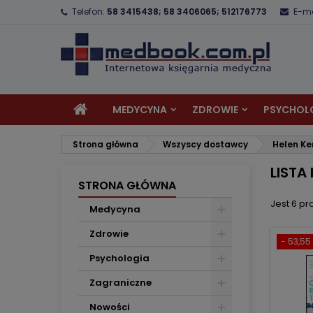
Telefon:
58 3415438; 58 3406065; 512176773
E-ma
D
(
U
Z
add_circle_outline
((
Mu
Na
MEDYCYNA
ZDROWIE
PSYCHOL
Strona główna
Wszyscy dostawcy
Helen Ke
LISTA
STRONA GŁÓWNA
Jest 6 pr
Medycyna
Zdrowie
- 53,55 
Psychologia
Zagraniczne
Nowości