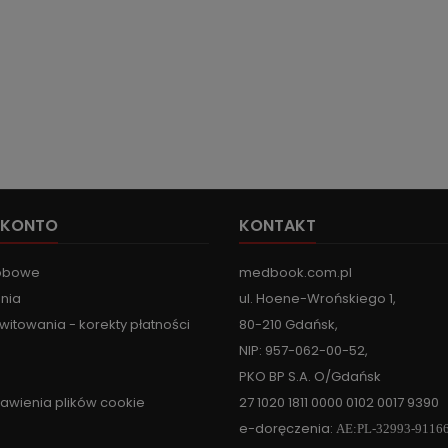
 KONTO
KONTAKT
obowe
medbook.com.pl
nia
ul. Hoene-Wrońskiego 1,
witowania - korekty płatności
80-210 Gdańsk,
NIP: 957-062-00-52,
PKO BP S.A. O/Gdańsk
tawienia plików cookie
27 1020 1811 0000 0102 0017 9390
e-doręczenia:
AE:PL-32993-9116