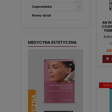
Zapowiedzi
Nowy dzial
AN I
COGN
THER
A
Autor
MEDYCYNA ESTETYCZNA
Ce
481

- 12,28 z