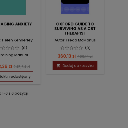
AGING ANXIETY
OXFORD GUIDE TO
SURVIVING AS A CBT
THERAPIST
: Helen Kennerley
Autor: Freda McManus
(0)
(0)
Training Manual
Cena
Cena
360,13 zł
400,14 zł
podstawowa
na
Cena
Dodaj do koszyka
,36 zł

245,64 zł
podstawowa
dukt niedostępny
1-6 z 6 pozycji