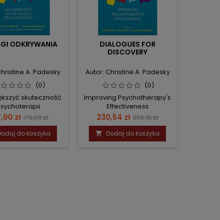
OGI ODKRYWANIA
DIALOGUES FOR
DISCOVERY
Christine A. Padesky
Autor: Christine A. Padesky
(0)
(0)
ększyć skuteczność
Improving Psychotherapy's
sychoterapii
Effectiveness
na
Cena
Cena
Cena
,90 zł
230,54 zł
179,00 zł
256,16 zł
podstawowa
podstawowa
Dodaj do koszyka
Dodaj do koszyka
