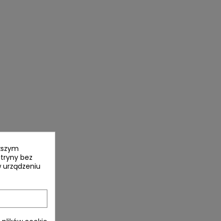
yższym
itryny bez
 urządzeniu