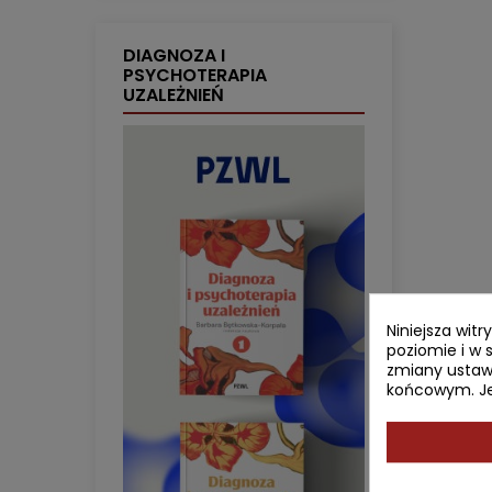
DIAGNOZA I
PSYCHOTERAPIA
UZALEŻNIEŃ
Niniejsza wit
poziomie i w 
zmiany ustaw
końcowym. Jeś