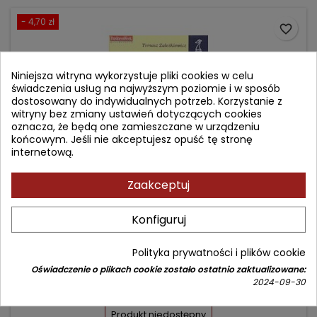
- 4,70 zł
favorite_border
Niniejsza witryna wykorzystuje pliki cookies w celu
świadczenia usług na najwyższym poziomie i w sposób
dostosowany do indywidualnych potrzeb. Korzystanie z
witryny bez zmiany ustawień dotyczących cookies
oznacza, że będą one zamieszczane w urządzeniu
końcowym. Jeśli nie akceptujesz opuść tę stronę
internetową.
Zaakceptuj
PSYCHOLOGIA INWESTORA GIEŁDOWEGO -
Konfiguruj
WPROWADZENIE DO BEHAWIORALNYCH FINANSÓW
Autor: Tomasz Zaleśkiewicz
Polityka prywatności i plików cookie
(0)
Oświadczenie o plikach cookie zostało ostatnio zaktualizowane:
2024-09-30
Cena
Cena
42,30 zł
47,00 zł
podstawowa
Produkt niedostępny