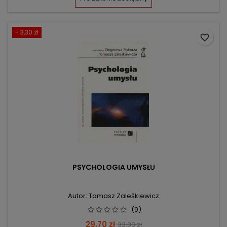
- 3,30 zł
favorite_border
PSYCHOLOGIA UMYSŁU
Autor: Tomasz Zaleśkiewicz
(0)
Cena
Cena
29,70 zł
33,00 zł