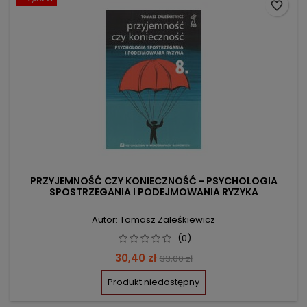
favorite_border
PRZYJEMNOŚĆ CZY KONIECZNOŚĆ - PSYCHOLOGIA
SPOSTRZEGANIA I PODEJMOWANIA RYZYKA
Autor: Tomasz Zaleśkiewicz
(0)
Cena
Cena
30,40 zł
33,00 zł
podstawowa
Produkt niedostępny