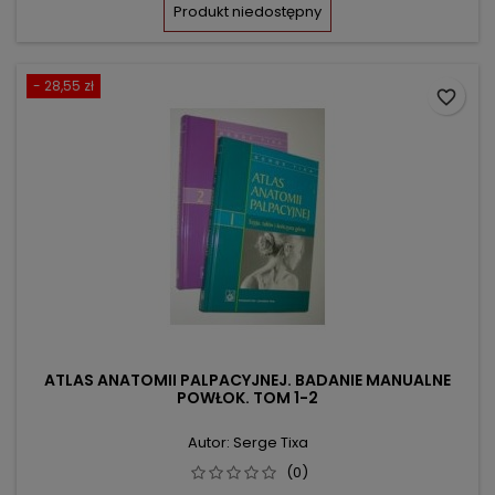
podstawowa
Produkt niedostępny
- 28,55 zł
favorite_border
ATLAS ANATOMII PALPACYJNEJ. BADANIE MANUALNE
POWŁOK. TOM 1-2
Autor: Serge Tixa
(0)