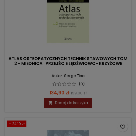
ATLAS OSTEOPATYCZNYCH TECHNIK STAWOWYCH TOM
2 - MIEDNICA I PRZEJŚCIE LĘDŹWIOWO- KRZYŻOWE
Autor: Serge Tixa
(0)
Cena
Cena
134,90 zł
159,00 zł
podstawowa
Dodaj do koszyka

- 24,10 zł
favorite_border