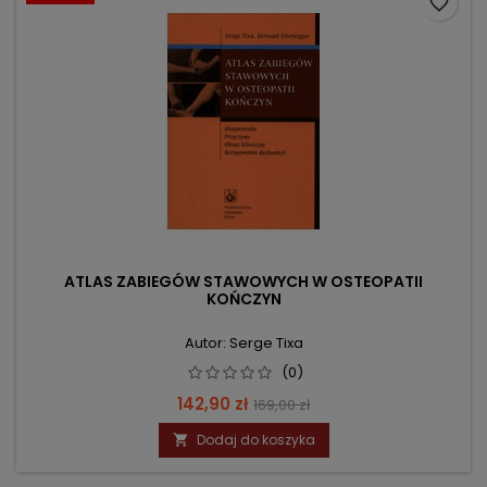
favorite_border
ATLAS ZABIEGÓW STAWOWYCH W OSTEOPATII
KOŃCZYN
Autor: Serge Tixa
(0)
Cena
Cena
142,90 zł
169,00 zł
podstawowa
Dodaj do koszyka
