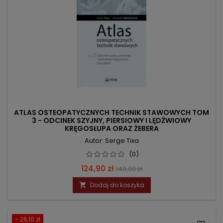
ATLAS OSTEOPATYCZNYCH TECHNIK STAWOWYCH TOM
3 - ODCINEK SZYJNY, PIERSIOWY I LĘDŹWIOWY
KRĘGOSŁUPA ORAZ ŻEBERA
Autor: Serge Tixa
(0)
Cena
Cena
124,90 zł
149,00 zł
podstawowa
Dodaj do koszyka

- 26,10 zł