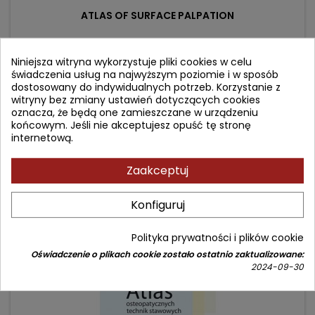
ATLAS OF SURFACE PALPATION
Autor: Serge Tixa
Niniejsza witryna wykorzystuje pliki cookies w celu
świadczenia usług na najwyższym poziomie i w sposób
(0)
dostosowany do indywidualnych potrzeb. Korzystanie z
Anatomy of the Neck, Trunk, Upper and Lower Limbs
witryny bez zmiany ustawień dotyczących cookies
oznacza, że będą one zamieszczane w urządzeniu
Cena
Cena
261,28 zł
307,39 zł
końcowym. Jeśli nie akceptujesz opuść tę stronę
internetową.
podstawowa
Dodaj do koszyka

Zaakceptuj
- 77,10 zł
favorite_border
Konfiguruj
Polityka prywatności i plików cookie
Oświadczenie o plikach cookie zostało ostatnio zaktualizowane:
2024-09-30