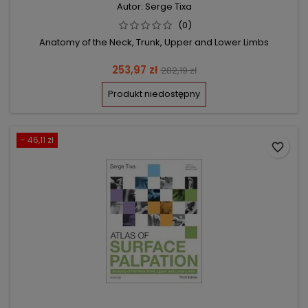
Autor: Serge Tixa
(0)
Anatomy of the Neck, Trunk, Upper and Lower Limbs
Cena
Cena
253,97 zł
282,19 zł
podstawowa
Produkt niedostępny
- 46,11 zł
favorite_border