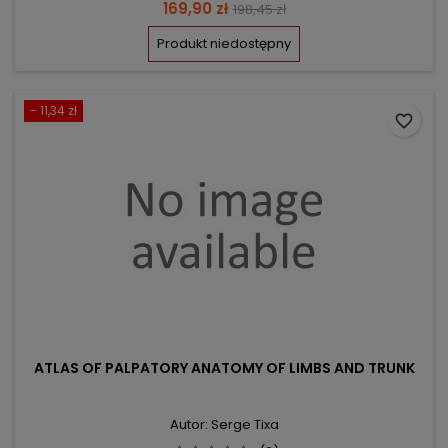
Cena
Cena
169,90 zł
198,45 zł
podstawowa
Produkt niedostępny
- 11,34 zł
favorite_border
ATLAS OF PALPATORY ANATOMY OF LIMBS AND TRUNK
Autor: Serge Tixa