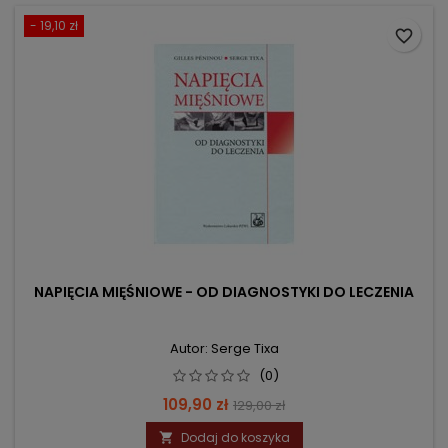
- 19,10 zł
favorite_border
NAPIĘCIA MIĘŚNIOWE - OD DIAGNOSTYKI DO LECZENIA
Autor: Serge Tixa
(0)
Cena
Cena
109,90 zł
129,00 zł
podstawowa
Dodaj do koszyka
