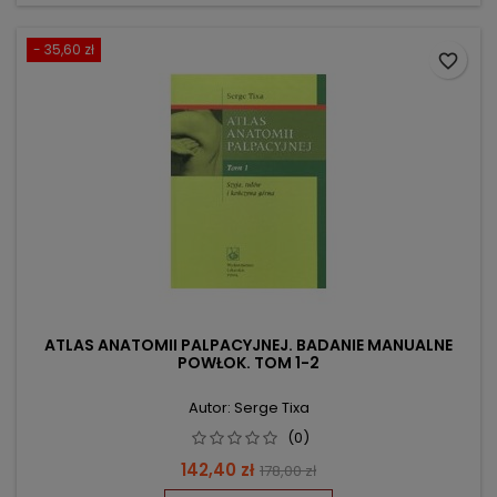
- 35,60 zł
favorite_border
ATLAS ANATOMII PALPACYJNEJ. BADANIE MANUALNE
POWŁOK. TOM 1-2
Autor: Serge Tixa
(0)
Cena
Cena
142,40 zł
178,00 zł