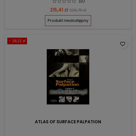
(0)
Cena
Cena
215,41 zł
226,75 zł
podstawowa
Produkt niedostępny
- 28,22 zł
favorite_border
ATLAS OF SURFACE PALPATION