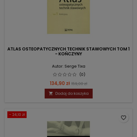
ATLAS OSTEOPATYCZNYCH TECHNIK STAWOWYCH TOM 1
- KOŃCZYNY
Autor: Serge Tixa
(0)
Cena
Cena
134,90 zł
159,00 zł
podstawowa
Dodaj do koszyka

- 24,10 zł
favorite_border