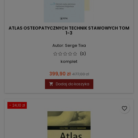
ATLAS OSTEOPATYCZNYCH TECHNIK STAWOWYCH TOM
1-3
Autor: Serge Tixa
(0)
komplet
Cena
Cena
399,90 zł
477,00 zł
podstawowa
Dodaj do koszyka

- 24,10 zł
favorite_border