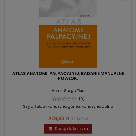
ATLAS ANATOMII PALPACYJNEJ. BADANIE MANUALNE
POWŁOK.
Autor: Serge Tixa
(0)
Szyja, tułów, kończyna górna, kończyna dolna
Cena
Cena
279,90 zł
329,00 zł
podstawowa
Dodaj do koszyka
