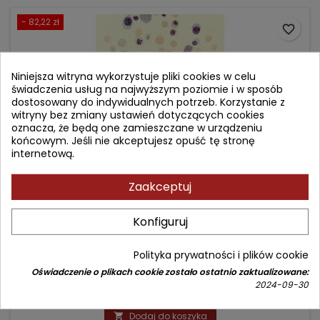
- 82,22 zł
favorite_border
Niniejsza witryna wykorzystuje pliki cookies w celu
świadczenia usług na najwyższym poziomie i w sposób
dostosowany do indywidualnych potrzeb. Korzystanie z
witryny bez zmiany ustawień dotyczących cookies
oznacza, że będą one zamieszczane w urządzeniu
końcowym. Jeśli nie akceptujesz opuść tę stronę
internetową.
Zaakceptuj
NEONATAL HEMATOLOGY: PATHOGENESIS, DIAGNOSIS,
Konfiguruj
AND MANAGEMENT OF HEMATOLOGIC PROBLEMS
Autor: Robert D. Christensen
Polityka prywatności i plików cookie
(0)
Oświadczenie o plikach cookie zostało ostatnio zaktualizowane:
2024-09-30
Cena
Cena
739,93 zł
822,15 zł
podstawowa
Dodaj do koszyka
