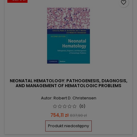
favorite_border
NEONATAL HEMATOLOGY: PATHOGENESIS, DIAGNOSIS,
AND MANAGEMENT OF HEMATOLOGIC PROBLEMS
Autor: Robert D. Christensen
(0)
Cena
Cena
754,11 zł
837,90 zł
podstawowa
Produkt niedostępny