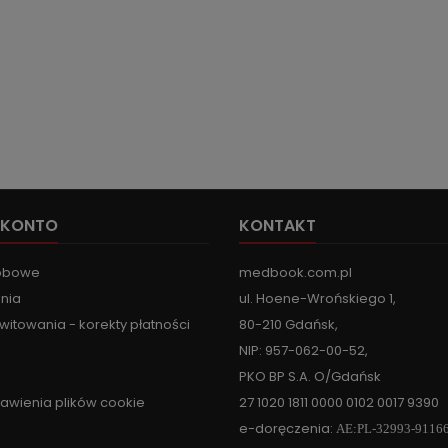
 KONTO
KONTAKT
obowe
medbook.com.pl
nia
ul. Hoene-Wrońskiego 1,
witowania - korekty płatności
80-210 Gdańsk,
NIP: 957-062-00-52,
PKO BP S.A. O/Gdańsk
tawienia plików cookie
27 1020 1811 0000 0102 0017 9390
e-doręczenia:
AE:PL-32993-9116