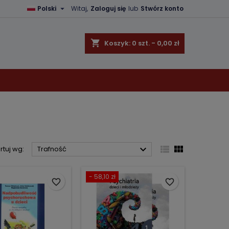

Polski
Witaj,
Zaloguj się
lub
Stwórz konto
×
×
×
×
shopping_cart
Koszyk:
0
szt. - 0,00 zł
)
ę
ń



rtuj wg:
Trafność
- 58,10 zł
favorite_border
favorite_border