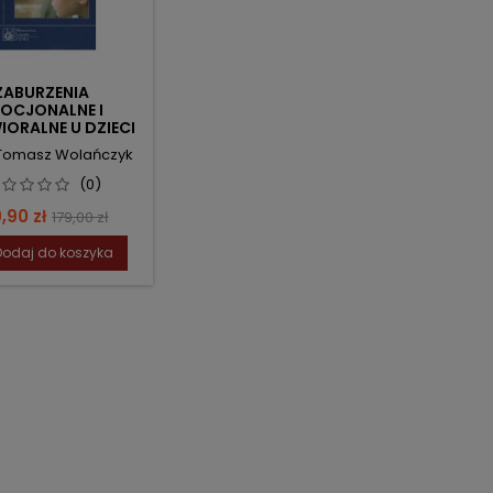
ZABURZENIA
OCJONALNE I
IORALNE U DZIECI
 Tomasz Wolańczyk
(0)
na
Cena
,90 zł
179,00 zł
podstawowa
Dodaj do koszyka