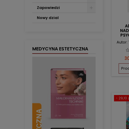
Zapowiedzi
Nowy dzial
A
NAD
PS
Autor
MEDYCYNA ESTETYCZNA
C
30
Pro
- 29,10 z