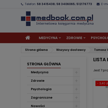
Telefon:
58 3415438; 58 3406065; 512176773
E-ma
D
(
U
Z
add_circle_outline
((
Mu
Na
MEDYCYNA
ZDROWIE
PSYCHOL
Strona główna
Wszyscy dostawcy
Tomasz 
LISTA
STRONA GŁÓWNA
Jest 7 pr
Medycyna
Zdrowie
- 3,40 z
Psychologia
Zagraniczne
Nowości