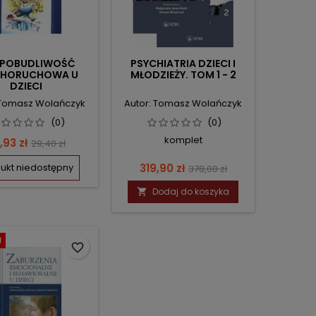
POBUDLIWOŚĆ
PSYCHIATRIA DZIECI I
CHORUCHOWA U
MŁODZIEŻY. TOM 1 - 2
DZIECI
 Tomasz Wolańczyk
Autor: Tomasz Wolańczyk
(0)
(0)
komplet
ena
Cena
,93 zł
29,40 zł
podstawowa
Cena
Cena
ukt niedostępny
319,90 zł
378,00 zł
podstawowa
Dodaj do koszyka

ł
favorite_border