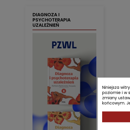
DIAGNOZA I
PSYCHOTERAPIA
UZALEŻNIEŃ
Niniejsza wit
poziomie i w 
zmiany ustaw
końcowym. Jeś