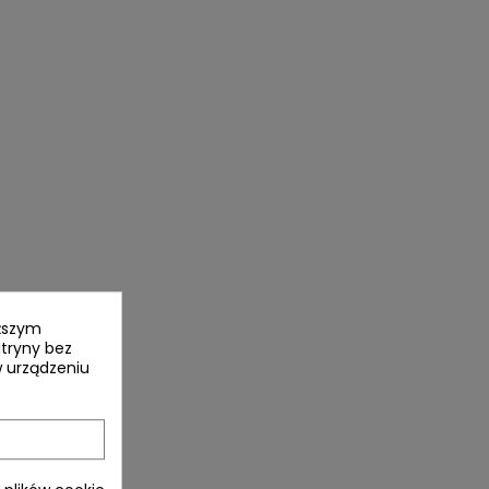
yższym
itryny bez
 urządzeniu