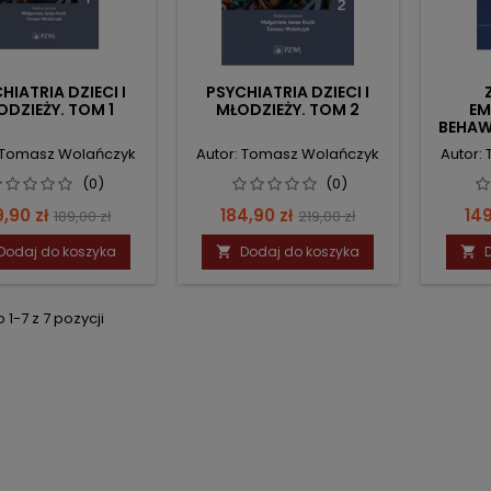
HIATRIA DZIECI I
PSYCHIATRIA DZIECI I
ODZIEŻY. TOM 1
MŁODZIEŻY. TOM 2
EM
BEHAW
: Tomasz Wolańczyk
Autor: Tomasz Wolańczyk
Autor:
(0)
(0)
na
Cena
Cena
Cena
Ce
9,90 zł
184,90 zł
149
189,00 zł
219,00 zł
podstawowa
podstawowa
Dodaj do koszyka
Dodaj do koszyka


1-7 z 7 pozycji