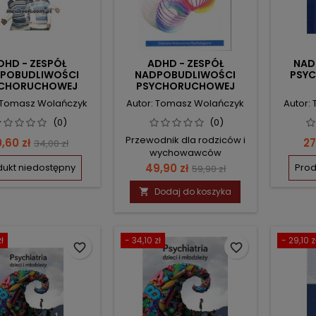
DHD - ZESPÓŁ
ADHD - ZESPÓŁ
NAD
POBUDLIWOŚCI
NADPOBUDLIWOŚCI
PSY
YCHORUCHOWEJ
PSYCHORUCHOWEJ
: Tomasz Wolańczyk
Autor: Tomasz Wolańczyk
Autor:
(0)
(0)
Przewodnik dla rodziców i
ena
Cena
C
,60 zł
27
34,00 zł
wychowawców
podstawowa
Cena
Cena
dukt niedostępny
49,90 zł
Prod
59,90 zł
podstawowa
Dodaj do koszyka

ł
- 34,10 zł
- 29,10 z
favorite_border
favorite_border