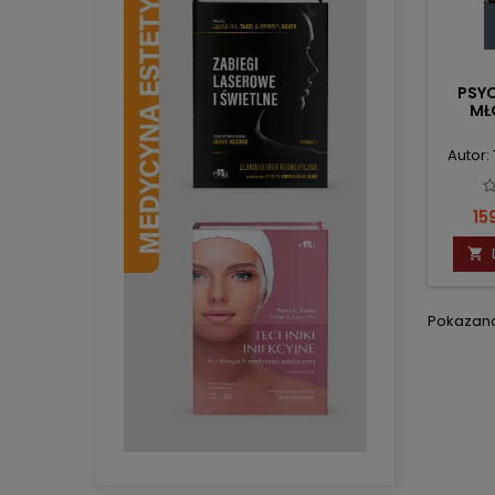
PSYC
MŁ
Autor
Ce
15

Pokazano 