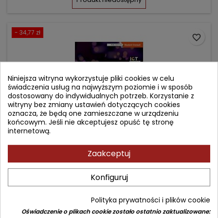
- 34,77 zł
favorite_border
Niniejsza witryna wykorzystuje pliki cookies w celu
świadczenia usług na najwyższym poziomie i w sposób
dostosowany do indywidualnych potrzeb. Korzystanie z
witryny bez zmiany ustawień dotyczących cookies
oznacza, że będą one zamieszczane w urządzeniu
końcowym. Jeśli nie akceptujesz opuść tę stronę
internetową.
Zaakceptuj
DERMATOLOGY
Konfiguruj
Autor: David Gawkrodger
Polityka prywatności i plików cookie
(0)
Oświadczenie o plikach cookie zostało ostatnio zaktualizowane:
An Illustrated Colour Text