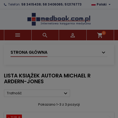

Telefon:
58 3415438; 58 3406065; 512176773
Polski
×
×
×
×
Dodaj do listy życzeń
((modalTitle))
Utwórz listę życzeń
Zaloguj się
Utwórz nową listę
add_circle_outline
((confirmMessage))
Musisz być zalogowany by zapisać produkty na
Nazwa listy życzeń
swojej liście życzeń.
0



shopping_cart
((cancelText))
((modalDeleteText))
Anuluj
Zaloguj się
Anuluj
Utwórz listę życzeń
STRONA GŁÓWNA
LISTA KSIĄŻEK AUTORA MICHAEL R
ARDERN-JONES

Trafność
Pokazano 1-3 z 3 pozycji
- 21,16 zł