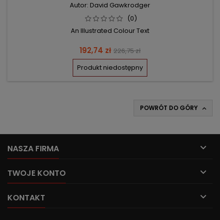
Autor: David Gawkrodger
(0)
An Illustrated Colour Text
Cena
Cena
192,74 zł
226,75 zł
podstawowa
Produkt niedostępny
POWRÓT DO GÓRY


NASZA FIRMA

TWOJE KONTO

KONTAKT