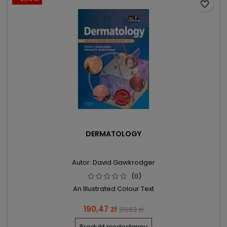
favorite_border
DERMATOLOGY
Autor: David Gawkrodger
(0)
An Illustrated Colour Text
Cena
Cena
190,47 zł
211,63 zł
podstawowa
Produkt niedostępny