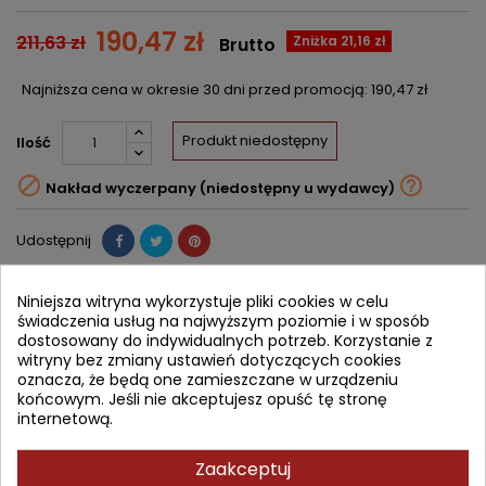
190,47 zł
211,63 zł
Zniżka 21,16 zł
Brutto
Najniższa cena w okresie 30 dni przed promocją:
190,47 zł
Produkt niedostępny
Ilość


Nakład wyczerpany (niedostępny u wydawcy)
Udostępnij
Powiadom mnie o dostępności
Niniejsza witryna wykorzystuje pliki cookies w celu
Wprowadź swój adres email, aby otrzymać powiadomienie o
świadczenia usług na najwyższym poziomie i w sposób
dostępności tej książki
dostosowany do indywidualnych potrzeb. Korzystanie z
witryny bez zmiany ustawień dotyczących cookies
ZAPISZ
oznacza, że będą one zamieszczane w urządzeniu
końcowym. Jeśli nie akceptujesz opuść tę stronę
internetową.
OPIS
SZCZEGÓŁY PRODUKTU
SPIS TREŚCI
Zaakceptuj