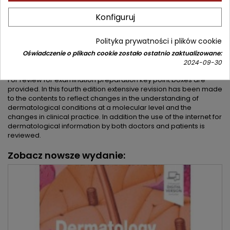
2013 BMA Medical Book Awards Highly Commended in
Internal Medicine!
Konfiguruj
This concise textbook of dermatology is aimed at medical
students, those preparing for the MRCP and MRCGP
Polityka prywatności i plików cookie
examinations and specialist nurses. The information is
presented in a highly accessible format, using double page
Oświadczenie o plikach cookie zostało ostatnio zaktualizowane:
spreads for each topic. Extensive use of colour for both clinical
2024-09-30
photographs and graphics makes for a superb appearance.
For review for examination preparation key point boxes are
provided. In this fourth edition extensive revision has been made
to the contents to reflect changes in the understanding of
dermatological conditions at a molecular level and the
changes in clinical practice. In addition the use of the internet for
dermatological information by both doctors and patients is
reviewed.
Zobacz nowsze wydanie: