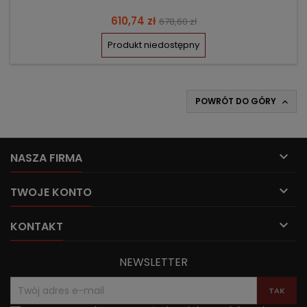
Cena
Cena
610,74 zł
678,60 zł
podstawowa
Produkt niedostępny
POWRÓT DO GÓRY


NASZA FIRMA

TWOJE KONTO

KONTAKT
NEWSLETTER