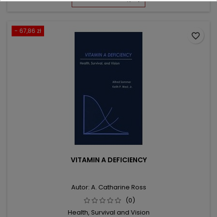
- 67,86 zł
favorite_border
VITAMIN A DEFICIENCY
Autor: A. Catharine Ross
(0)
Health, Survival and Vision