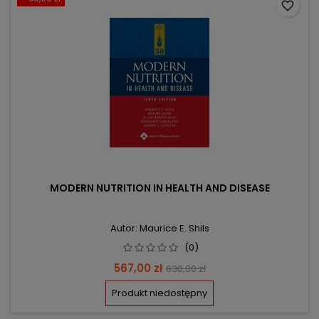
favorite_border
MODERN NUTRITION IN HEALTH AND DISEASE
Autor: Maurice E. Shils
(0)
Cena
Cena
567,00 zł
630,00 zł
podstawowa
Produkt niedostępny