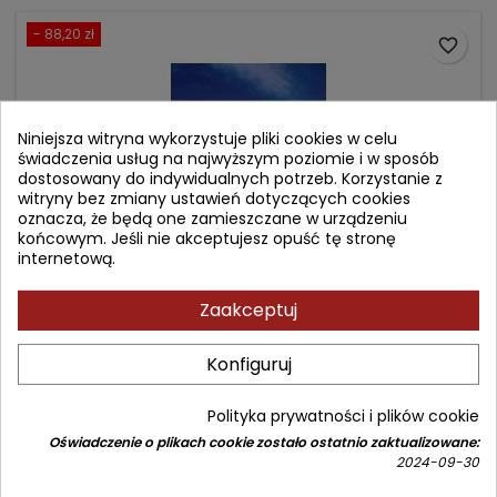
- 88,20 zł
favorite_border
Niniejsza witryna wykorzystuje pliki cookies w celu
świadczenia usług na najwyższym poziomie i w sposób
dostosowany do indywidualnych potrzeb. Korzystanie z
witryny bez zmiany ustawień dotyczących cookies
oznacza, że będą one zamieszczane w urządzeniu
końcowym. Jeśli nie akceptujesz opuść tę stronę
internetową.
Zaakceptuj
MODERN NUTRITION IN HEALTH AND DISEASE
Konfiguruj
Autor: A. Catharine Ross
Polityka prywatności i plików cookie
(0)
Oświadczenie o plikach cookie zostało ostatnio zaktualizowane:
Cena
Cena
793,80 zł
882,00 zł
2024-09-30
podstawowa
Produkt niedostępny