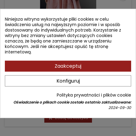
Niniejsza witryna wykorzystuje pliki cookies w celu
świadczenia usług na najwyższym poziomie i w sposób
dostosowany do indywidualnych potrzeb. Korzystanie z
witryny bez zmiany ustawień dotyczących cookies
oznacza, że będą one zamieszczane w urządzeniu
końcowym. Jeśli nie akceptujesz opuść tę stronę
internetową.
Zaakceptuj
PSYCHOLOGICZNO-MEDYCZNE ASPEKTY
FUNKCJONOWANIA DZIECKA Z WRODZONĄ
Konfiguruj
ŁAMLIWOŚCIĄ KOŚCI ORAZ JEGO RODZINY
Autor: Paulina Albińska
Polityka prywatności i plików cookie
(0)
Oświadczenie o plikach cookie zostało ostatnio zaktualizowane:
Cena
Cena
45,90 zł
2024-09-30
68,90 zł
podstawowa
Dodaj do koszyka
