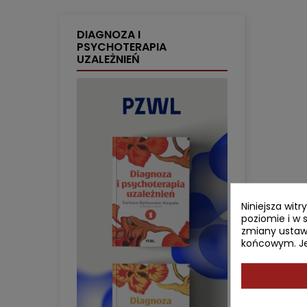
DIAGNOZA I
PSYCHOTERAPIA
UZALEŻNIEŃ
Niniejsza wit
poziomie i w 
zmiany ustaw
końcowym. Jeś