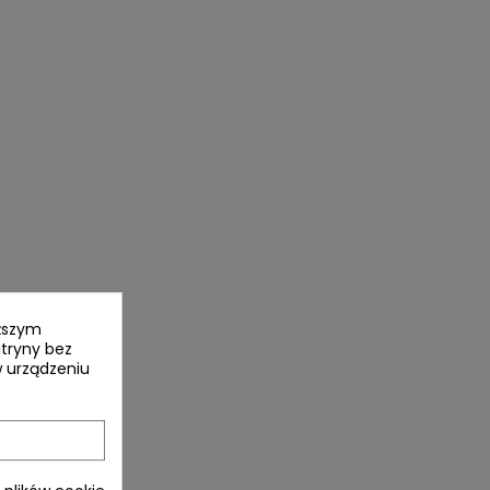
yższym
itryny bez
 urządzeniu