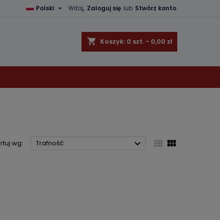

Polski
Witaj,
Zaloguj się
lub
Stwórz konto
×
×
×
×
shopping_cart
Koszyk:
0
szt. - 0,00 zł
)
ę
ń



rtuj wg:
Trafność