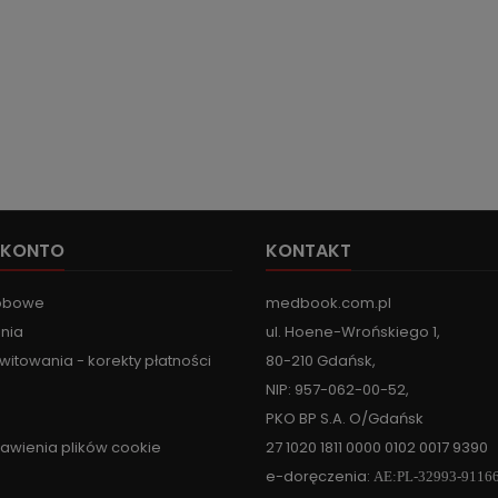
 KONTO
KONTAKT
obowe
medbook.com.pl
nia
ul. Hoene-Wrońskiego 1,
witowania - korekty płatności
80-210 Gdańsk,
NIP: 957-062-00-52,
PKO BP S.A. O/Gdańsk
tawienia plików cookie
27 1020 1811 0000 0102 0017 9390
e-doręczenia:
AE:PL-32993-9116