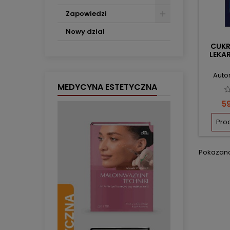
Zapowiedzi
Nowy dzial
CUKR
LEKA
Autor
MEDYCYNA ESTETYCZNA
C
59
Pro
Pokazano 