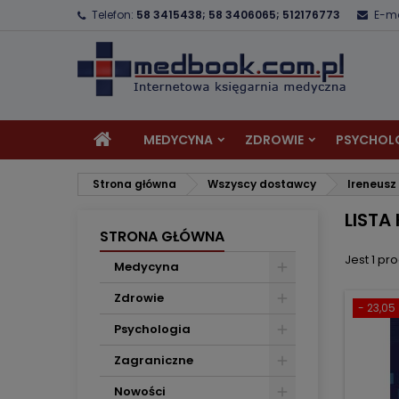
Telefon:
58 3415438; 58 3406065; 512176773
E-ma
D
(
U
Z
add_circle_outline
((
Mu
Na
MEDYCYNA
ZDROWIE
PSYCHOL
Strona główna
Wszyscy dostawcy
Ireneusz
LISTA
STRONA GŁÓWNA
Jest 1 pro
Medycyna
Zdrowie
- 23,05 
Psychologia
Zagraniczne
Nowości