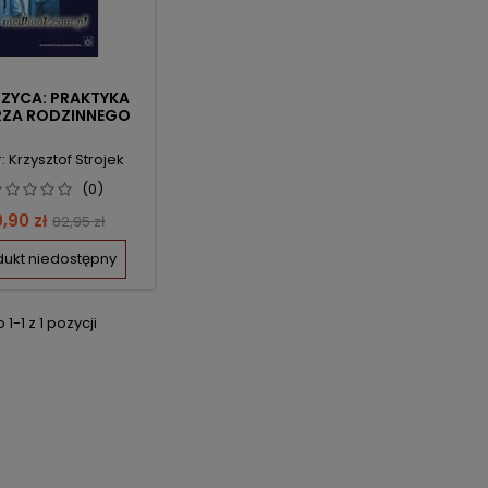
ZYCA: PRAKTYKA
RZA RODZINNEGO
: Krzysztof Strojek
(0)
ena
Cena
,90 zł
82,95 zł
podstawowa
dukt niedostępny
1-1 z 1 pozycji