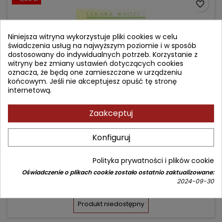
favorite_border
Niniejsza witryna wykorzystuje pliki cookies w celu
świadczenia usług na najwyższym poziomie i w sposób
dostosowany do indywidualnych potrzeb. Korzystanie z
witryny bez zmiany ustawień dotyczących cookies
oznacza, że będą one zamieszczane w urządzeniu
końcowym. Jeśli nie akceptujesz opuść tę stronę
internetową.
Zaakceptuj
CHROŃ SERCE PRZED CHOROBĄ WIĘŃCOWĄ I ZAWAŁEM
Konfiguruj
Autor: Aleksander Michajlik
Polityka prywatności i plików cookie
(0)
Oświadczenie o plikach cookie zostało ostatnio zaktualizowane:
2024-09-30
Cena
Cena
27,40 zł
30,45 zł
podstawowa
Produkt niedostępny