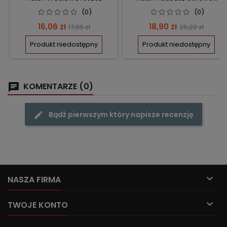
(0)
(0)
Cena
Cena
Cena
Cena
16,06 zł
18,90 zł
17,85 zł
25,20 zł
podstawowa
podstawow
Produkt niedostępny
Produkt niedostępny
KOMENTARZE (0)
Bądź pierwszym który napisze recenzję

NASZA FIRMA

TWOJE KONTO