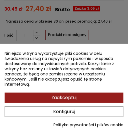
27,40 zł
30,45 zł
Zniżka 3,05 zł
Brutto
Najniższa cena w okresie 30 dni przed promocją:
27,40 zł
Produkt niedostępny
Ilość


Nakład wyczerpany (niedostępny u wydawcy)
Niniejsza witryna wykorzystuje pliki cookies w celu
świadczenia usług na najwyższym poziomie i w sposób
Udostępnij
dostosowany do indywidualnych potrzeb. Korzystanie z
witryny bez zmiany ustawień dotyczących cookies
oznacza, że będą one zamieszczane w urządzeniu
Powiadom mnie o dostępności
końcowym. Jeśli nie akceptujesz opuść tę stronę
Wprowadź swój adres email, aby otrzymać powiadomienie o
internetową.
dostępności tej książki
ZAPISZ
Zaakceptuj
Konfiguruj
OPIS
SZCZEGÓŁY PRODUKTU
SPIS TREŚCI
Polityka prywatności i plików cookie
Poradnik Chroń serce przedstawia czynniki ryzyka choroby