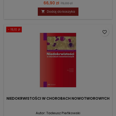
Cena
Cena
66,90 zł
79,00 zł
podstawowa
Dodaj do koszyka

- 19,10 zł
favorite_border
NIEDOKRWISTOŚCI W CHOROBACH NOWOTWOROWYCH
Autor: Tadeusz Pieńkowski