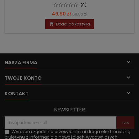
(0)
Cena
Cena
49,90 zł
69,00 zł
podstawowa
Dodaj do koszyka


NASZA FIRMA

TWOJE KONTO

KONTAKT
NEWSLETTER
Wyrażam zgodę na przesyłanie mi drogą elektroniczną
biuletynu z informacją o nowościach wydawniczych.