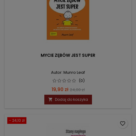
MYCIE ZĘBÓW JEST SUPER
Autor: Munro Leaf
(0)
Cena
Cena
19,90 zł
24,00 zł
podstawowa
Dodaj do koszyka

- 24,10 zł
favorite_border