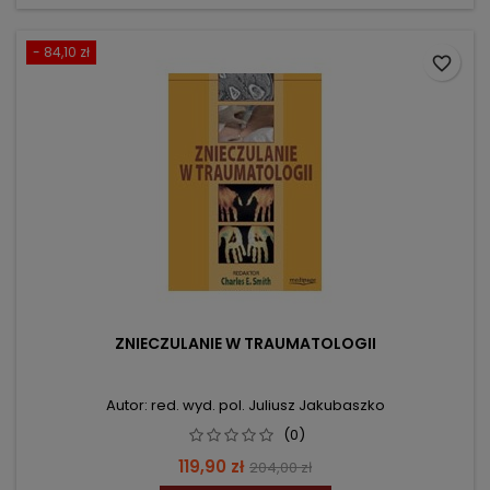
- 84,10 zł
favorite_border
ZNIECZULANIE W TRAUMATOLOGII
Autor: red. wyd. pol. Juliusz Jakubaszko
(0)
Cena
Cena
119,90 zł
204,00 zł