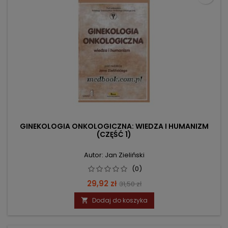
GINEKOLOGIA ONKOLOGICZNA: WIEDZA I HUMANIZM
(CZĘŚĆ 1)
Autor: Jan Zieliński
(0)
Cena
Cena
29,92 zł
31,50 zł
podstawowa
Dodaj do koszyka
