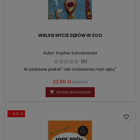
WIELKIE MYCIE ZĘBÓW W ZOO
Autor: Sophie Schoenwald
(0)
W zestawie plakat "Jak codziennie myć zęby"
Cena
Cena
23,90 zł
29,00 zł
podstawowa
Dodaj do koszyka

- 4,10 zł
favorite_border