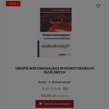
- 6,00 zł
favorite_border
TERAPIE WSPOMAGAJĄCE W NOWOTWORACH
ZŁOŚLIWYCH
Autor: C. Bokemeyer
(0)
Cena
Cena
48,90 zł
54,90 zł
podstawowa
Dodaj do koszyka
