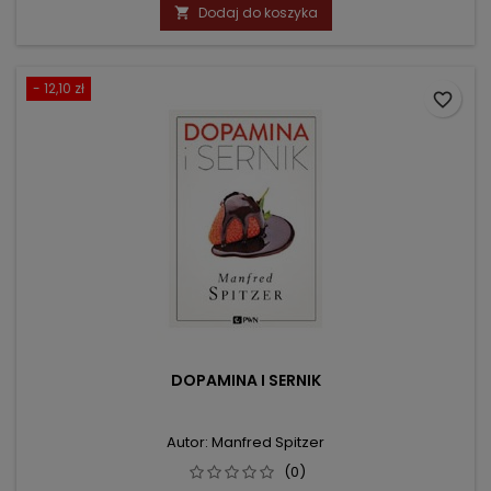
podstawowa
Dodaj do koszyka

- 12,10 zł
favorite_border
DOPAMINA I SERNIK
Autor: Manfred Spitzer
(0)