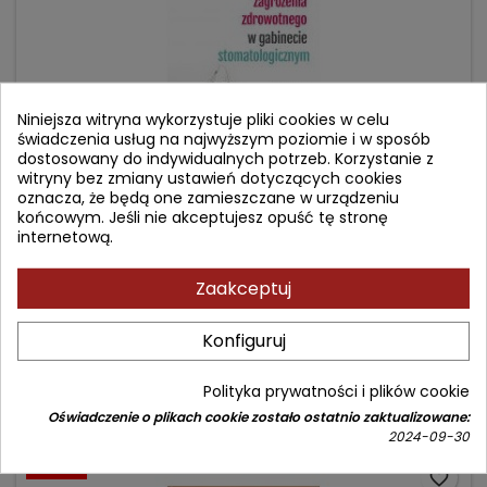
Niniejsza witryna wykorzystuje pliki cookies w celu
świadczenia usług na najwyższym poziomie i w sposób
dostosowany do indywidualnych potrzeb. Korzystanie z
witryny bez zmiany ustawień dotyczących cookies
oznacza, że będą one zamieszczane w urządzeniu
końcowym. Jeśli nie akceptujesz opuść tę stronę
STANY NAGŁEGO ZAGROŻENIA ZDROWOTNEGO W
internetową.
GABINECIE STOMATOLOGICZNYM
Zaakceptuj
Autor: Andrzej Kopta
(0)
Konfiguruj
Cena
Cena
124,90 zł
149,00 zł
podstawowa
Polityka prywatności i plików cookie
Dodaj do koszyka

Oświadczenie o plikach cookie zostało ostatnio zaktualizowane:
2024-09-30
- 1,58 zł
favorite_border