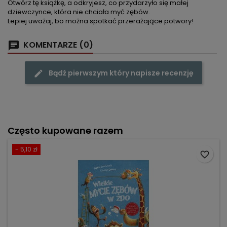
Otwórz tę książkę, a odkryjesz, co przydarzyło się małej
dziewczynce, która nie chciała myć zębów.
Lepiej uważaj, bo można spotkać przerażające potwory!
KOMENTARZE (0)
Bądź pierwszym który napisze recenzję
Często kupowane razem
- 5,10 zł
favorite_border