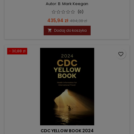
Autor: B. Mark Keegan
(0)
Cena
Cena
435,94 zł
484,38 zł
podstawowa
Dodaj do koszyka

- 30,88 zł
favorite_border
CDC YELLOW BOOK 2024