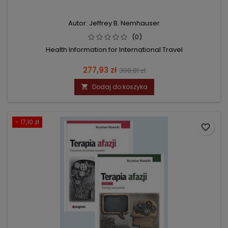
Autor: Jeffrey B. Nemhauser
(0)
Health Information for International Travel
Cena
Cena
277,93 zł
308,81 zł
podstawowa
Dodaj do koszyka

- 17,10 zł
favorite_border