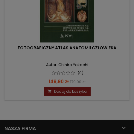
FOTOGRAFICZNY ATLAS ANATOMII CZŁOWIEKA
Autor: Chihiro Yokochi
(0)
Cena
Cena
149,90 zł
179,00 zł
podstawowa
Dodaj do koszyka


NASZA FIRMA