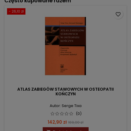
Często kupowane razem
- 26,10 zł
favorite_border
ATLAS ZABIEGÓW STAWOWYCH W OSTEOPATII
KOŃCZYN
Autor: Serge Tixa
(0)
Cena
Cena
142,90 zł
169,00 zł
podstawowa