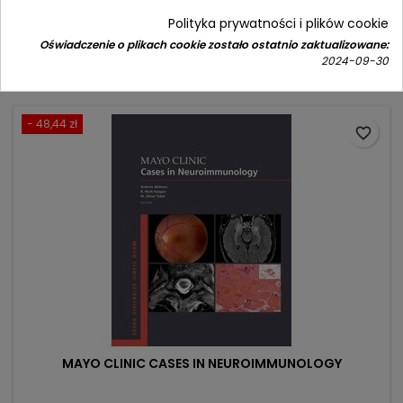
(0)
Polityka prywatności i plików cookie
Cena
Cena
58,90 zł
69,00 zł
Oświadczenie o plikach cookie zostało ostatnio zaktualizowane:
podstawowa
2024-09-30
Dodaj do koszyka

- 48,44 zł
favorite_border
MAYO CLINIC CASES IN NEUROIMMUNOLOGY