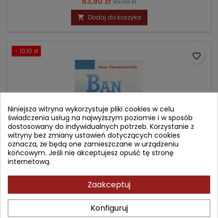
Cena
Cena
83,90 zł
99,00 zł
podstawowa
Dodaj do koszyka

- 10,10 zł
favorite_border
Niniejsza witryna wykorzystuje pliki cookies w celu
świadczenia usług na najwyższym poziomie i w sposób
dostosowany do indywidualnych potrzeb. Korzystanie z
witryny bez zmiany ustawień dotyczących cookies
oznacza, że będą one zamieszczane w urządzeniu
końcowym. Jeśli nie akceptujesz opuść tę stronę
internetową.
BANDAŻOWANIE
Zaakceptuj
Konfiguruj
Autor: Anna Chrząszczewska