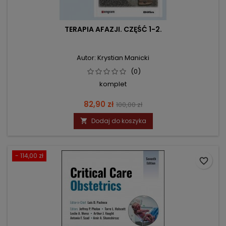
TERAPIA AFAZJI. CZĘŚĆ 1-2.
Autor: Krystian Manicki
(0)
komplet
Cena
Cena
82,90 zł
100,00 zł
podstawowa
Dodaj do koszyka

- 114,00 zł
favorite_border