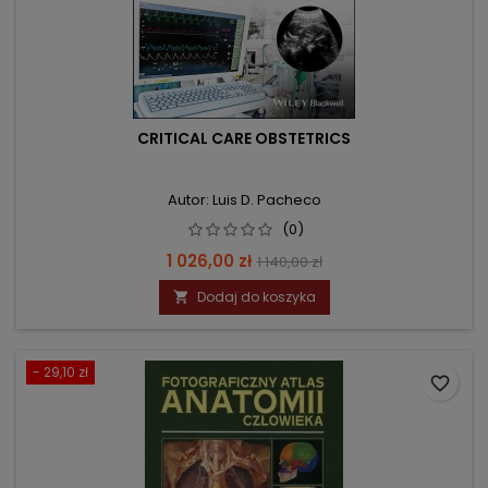
CRITICAL CARE OBSTETRICS
Autor: Luis D. Pacheco
(0)
Cena
Cena
1 026,00 zł
1 140,00 zł
podstawowa
Dodaj do koszyka

- 29,10 zł
favorite_border