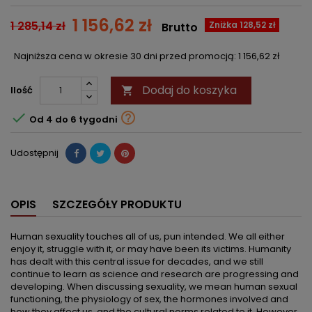
1 156,62 zł
1 285,14 zł
Zniżka 128,52 zł
Brutto
Najniższa cena w okresie 30 dni przed promocją:
1 156,62 zł
Dodaj do koszyka
Ilość



Od 4 do 6 tygodni
Udostępnij
OPIS
SZCZEGÓŁY PRODUKTU
Human sexuality touches all of us, pun intended. We all either
enjoy it, struggle with it, or may have been its victims. Humanity
has dealt with this central issue for decades, and we still
continue to learn as science and research are progressing and
developing. When discussing sexuality, we mean human sexual
functioning, the physiology of sex, the hormones involved and
how they affect us, and the cultural norms related to it. However,