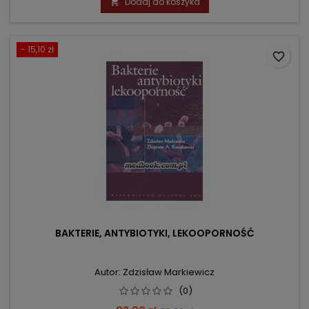
Dodaj do koszyka

- 15,10 zł
favorite_border
BAKTERIE, ANTYBIOTYKI, LEKOOPORNOŚĆ
Autor: Zdzisław Markiewicz
(0)