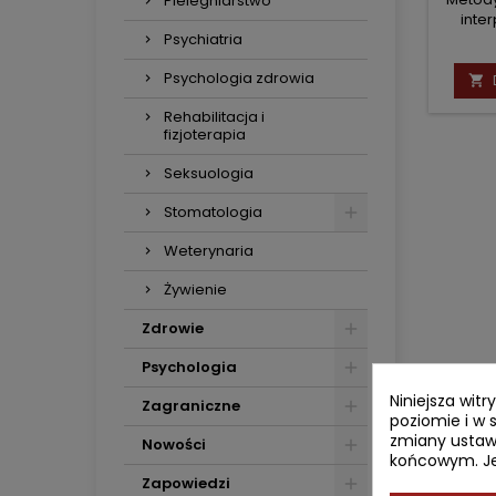
Pielegniarstwo
inte
Psychiatria
Psychologia zdrowia

Rehabilitacja i
fizjoterapia
Seksuologia
Stomatologia
Weterynaria
Żywienie
Zdrowie
Psychologia
Niniejsza wit
Zagraniczne
poziomie i w 
zmiany ustaw
Nowości
końcowym. Jeś
Zapowiedzi