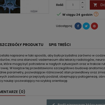
Do
Ilość



W ciągu 24 godzin
Udostępnij
SZCZEGÓŁY PRODUKTU
SPIS TREŚCI
ostała napisana w taki sposób, aby była przydatna zarówno w codzie
dyżurów; ma ona stanowić vademecum dla lekarzy radiologów, neuro
e, które mogą być potrzebne w nagłych sytuacjach oraz w trakcie ru
owej. W książce tej przedstawiono szczegółowo budowę anatomiczn
nie parametry, pozwalające różnicować stan prawidłowy oraz zmian
ych zastosowano przejrzysty podział, obejmujący patogenezę, obraz
cy naukę i pozwalający na szybką orientację.
ENTARZE (0)
Bądź pierwszym który napis