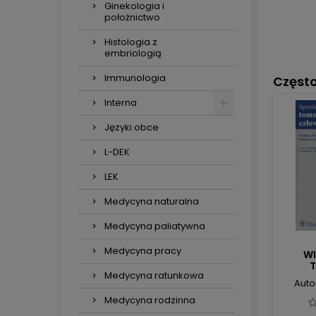
Ginekologia i
położnictwo
Histologia z
embriologią
Immunologia
Częst
Interna
Języki obce
L-DEK
LEK
Medycyna naturalna
Medycyna paliatywna
Medycyna pracy
W
Medycyna ratunkowa
K
Auto
Medycyna rodzinna