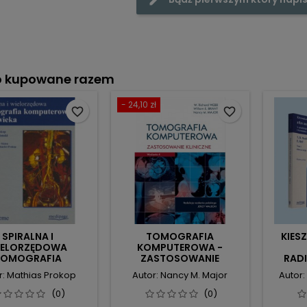
o kupowane razem
- 24,10 zł
favorite_border
favorite_border
SPIRALNA I
TOMOGRAFIA
KIES
IELORZĘDOWA
KOMPUTEROWA -
TOMOGRAFIA
ZASTOSOWANIE
RAD
OMPUTEROWA
KLINICZNE
P
r: Mathias Prokop
Autor: Nancy M. Major
Autor:
CZŁOWIEKA
KO
(0)
(0)