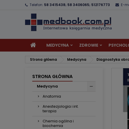
Telefon:
58 3415438; 58 3406065; 512176773
E-ma
D
U
Z
add_circle_outline
Mu
Na
MEDYCYNA
ZDROWIE
PSYCHOL
Strona główna
Medycyna
Diagnostyka obr
STRONA GŁÓWNA
Medycyna
Anatomia
Anestezjologia i int.
terapia
Chemia ogólna i
biochemia