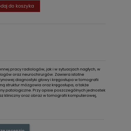
daj do koszyka
nnej pracy radiologów, jak i w sytuacjach nagłych, w
logów oraz neurochirurgów. Zawiera istotne
tynowej diagnostyki głowy i kręgosłupa w tomografii
ą struktur mózgowia oraz kręgosłupa, a także
y patologiczne. Przy opisie poszczególnych jednostek
 kliniczny oraz obraz w tomografii komputerowej,
ze recenzję