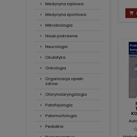
Medycyna sądowa

Medycyna sportowa
Mikrobiologia
Nauki pokrewne
Neurologia
Okulistyka
Onkologia
Organizacja opieki
zdrow.
Otorynolaryngologia
Patofizjologia
K
Patomorfologia
Auto
Pediatria
Metody