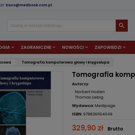
il:
biuro@medbook.com.pl
odaj do listy życzeń
twórz listę życzeń
aloguj się

Utwórz nową listę
sisz być zalogowany by zapisać produkty na swojej liście życzeń.
zwa listy życzeń
OGIA
ZAGRANICZNE
NOWOŚCI
ZAPOWIEDZI
Anuluj
Zaloguj si
azowa
Tomografia komputerowa głowy i kręgosłupa
Anuluj
Utwórz listę życze
Tomografia kompu
Autorzy:
Norbert Hosten
Thomas Liebig
Wydawca:
Medipage
ISBN:
9788361104049
329,90 zł
Brutto