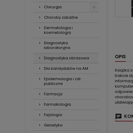
Chirurgia
Choroby zakaźne
Dermatologia i
kosmetologia
Diagnostyka
laboratoryjna
OPIS
Diagnostyka obrazowa
Dla kandydatów na AM
Książka z
trakcie 
Epidemiologia i zdr.
informacj
publiczne
komputer
odpowied
Farmacja
chorobow
ułatwiają
Farmakologia
Fizjologia
KOM
Genetyka