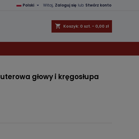

Polski
Witaj,
Zaloguj się
lub
Stwórz konto
×
×
×
shopping_cart
Koszyk:
0
szt. - 0,00 zł
ę
ń
terowa głowy i kręgosłupa