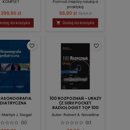
KOMPLET
Pomost między nauką a
TYCZNEGO TOM I-
praktyką
III
Cena
Cena
Cena
299,90 zł
66,90 zł
79,00 zł
podstawowa
Dodaj do koszyka
Dodaj do koszyka

favorite_border
favorite_border
RASONOGRAFIA
100 ROZPOZNAŃ - URAZY
EDIATRYCZNA
(Z SERII POCKET
RADIOLOGIST TOP 100
DIAGNOSES)
: Marilyn J. Siegel
Autor: Robert A. Novelline
(0)
(0)