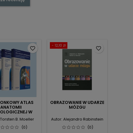
- 12,10 zł
favorite_border
favorite_border
ZONKOWY ATLAS
OBRAZOWANIE W UDARZE
ANATOMII
MÓZGU
IOLOGICZNEJ W
RZEKROJACH
 Torsten B. Moeller
Autor: Alejandro Rabinstein
TOMOGRAFII
MPUTEROWEJ I
(0)
(0)
REZONANSU