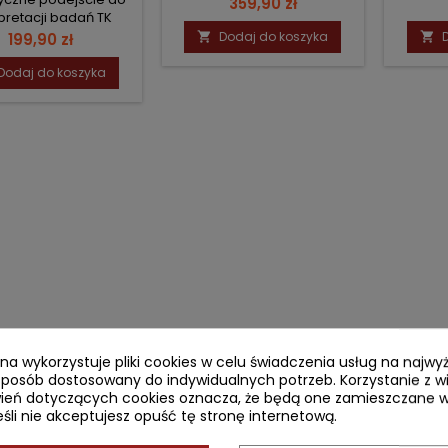
Cena
359,90 zł
rpretacji badań TK
Cena
Dodaj do koszyka
199,90 zł


Dodaj do koszyka
ryna wykorzystuje pliki cookies w celu świadczenia usług na najw
sposób dostosowany do indywidualnych potrzeb. Korzystanie z w
ień dotyczących cookies oznacza, że będą one zamieszczane w
li nie akceptujesz opuść tę stronę internetową.