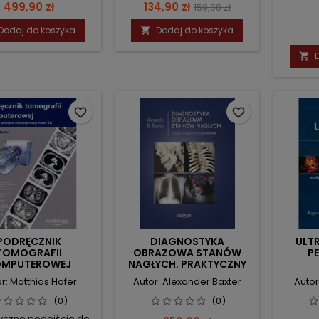
Cena
Cena
Cena
499,90 zł
134,90 zł
MAGNE
159,00 zł
podstawowa
Dodaj do koszyka
Dodaj do koszyka


favorite_border
favorite_border
PODRĘCZNIK
DIAGNOSTYKA
ULT
TOMOGRAFII
OBRAZOWA STANÓW
P
OMPUTEROWEJ
NAGŁYCH. PRAKTYCZNY
PRZEWODNIK.
r: Matthias Hofer
Autor: Alexander Baxter
Autor
(0)
(0)
czne podejście do