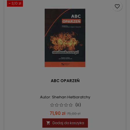
- 3,10 zł
favorite_border
ABC OPARZEŃ
Autor: Shehan Hettiaratchy
(0)
Cena
Cena
71,90 zł
75,00 zł
podstawowa
Dodaj do koszyka
