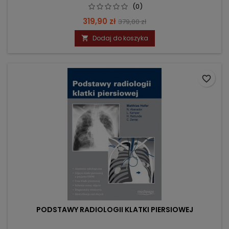
(0)
Cena
Cena
319,90 zł
379,00 zł
podstawowa
Dodaj do koszyka

favorite_border
PODSTAWY RADIOLOGII KLATKI PIERSIOWEJ