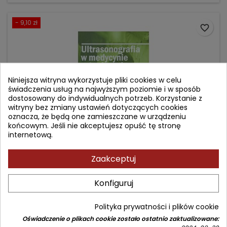
- 9,10 zł
favorite_border
Niniejsza witryna wykorzystuje pliki cookies w celu
świadczenia usług na najwyższym poziomie i w sposób
dostosowany do indywidualnych potrzeb. Korzystanie z
witryny bez zmiany ustawień dotyczących cookies
oznacza, że będą one zamieszczane w urządzeniu
końcowym. Jeśli nie akceptujesz opuść tę stronę
internetową.
ULTRASONOGRAFIA W MEDYCYNIE RATUNKOWEJ
Zaakceptuj
Konfiguruj
Autor: red. wyd. pol. Juliusz Jakubaszko
(0)
Polityka prywatności i plików cookie
Cena
Cena
159,90 zł
169,00 zł
Oświadczenie o plikach cookie zostało ostatnio zaktualizowane: