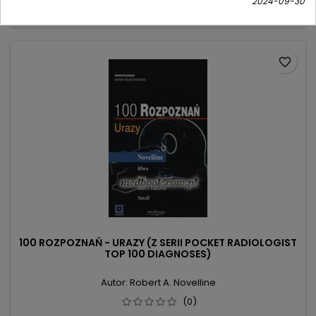
podstawowa
2024-09-30
Dodaj do koszyka

favorite_border
100 ROZPOZNAŃ - URAZY (Z SERII POCKET RADIOLOGIST
TOP 100 DIAGNOSES)
Autor: Robert A. Novelline
(0)