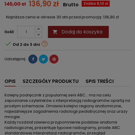
136,90 zł
145,00 zł
Zniżka 8,10 zł
Brutto
Najniższa cena w okresie 30 dni przed promocją:
136,90 zł
Dodaj do koszyka
Ilość



Od 2 do 3 dni
Udostępnij
OPIS
SZCZEGÓŁY PRODUKTU
SPIS TREŚCI
Kolejny podręcznik z popularnej serii ABC… ma na celu
zapoznanie czytelników z interpretacją radiogramów opartą na
prostym schemacie. Omawia kolejno regiony anatomiczne,
najważniejsze zagadnienia radiologii pediatrycznej oraz urazy
mnogie.
Każdy rozdział zawiera przypomnienie podstaw anatomii
radiologicznej, prezentuje typowe radiogramy, proste ABC
standardowej interpretacji radiogramów, przegląd