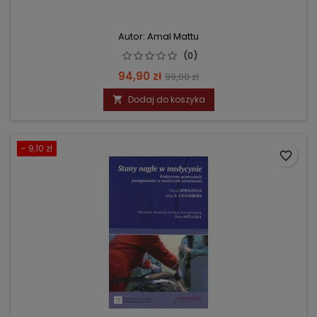
Autor: Amal Mattu
(0)
Cena
Cena
94,90 zł
99,00 zł
podstawowa
Dodaj do koszyka

- 9,10 zł
favorite_border