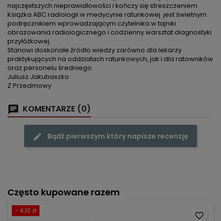
najczęstszych nieprawidłowości i kończy się streszczeniem.
Książka ABC radiologii w medycynie ratunkowej jest świetnym
podręcznikiem wprowadzającym czytelnika w tajniki
obrazowania radiologicznego i codzienny warsztat diagnostyki
przyłóżkowej.
Stanowi doskonałe źródło wiedzy zarówno dla lekarzy
praktykujących na oddziałach ratunkowych, jak i dla ratowników
oraz personelu średniego.
Juliusz Jakubaszko
Z Przedmowy
KOMENTARZE (0)
Bądź pierwszym który napisze recenzję
Często kupowane razem
- 4,10 zł
favorite_border