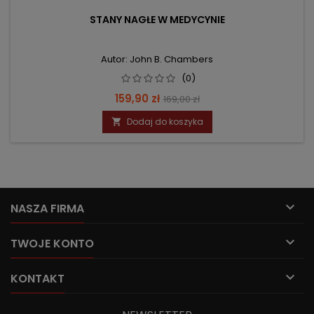
STANY NAGŁE W MEDYCYNIE
Autor: John B. Chambers
(0)
Cena
Cena
159,90 zł
169,00 zł
podstawowa
Dodaj do koszyka


NASZA FIRMA

TWOJE KONTO

KONTAKT