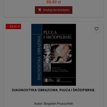
Cena
99,90 zł
Dodaj do koszyka

- 59,10 zł
favorite_border
DIAGNOSTYKA OBRAZOWA. PŁUCA I ŚRÓDPIERSIE.
Autor: Bogdan Pruszyński