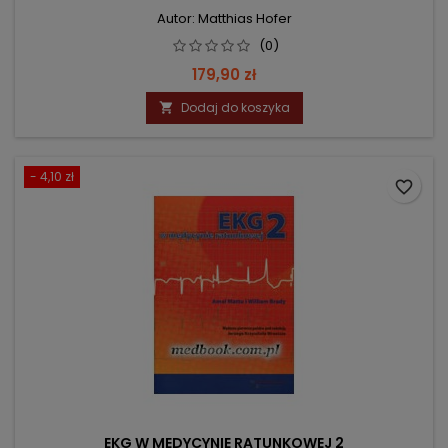
Autor: Matthias Hofer
(0)
Cena
179,90 zł
Dodaj do koszyka

- 4,10 zł
favorite_border
EKG W MEDYCYNIE RATUNKOWEJ 2