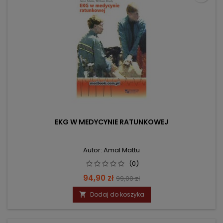
EKG W MEDYCYNIE RATUNKOWEJ
Autor: Amal Mattu
(0)
Cena
Cena
94,90 zł
99,00 zł
podstawowa
Dodaj do koszyka
