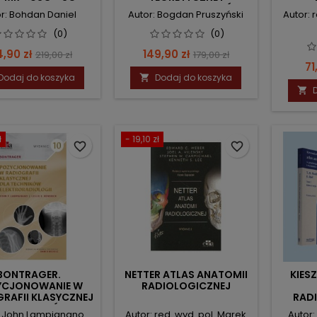
METODYKA BADAŃ
ELEK
r: Bohdan Daniel
Autor: Bogdan Pruszyński
Autor: 
(0)
(0)
na
Cena
Cena
Cena
4,90 zł
149,90 zł
219,00 zł
179,00 zł
C
71
podstawowa
podstawowa
Dodaj do koszyka
Dodaj do koszyka


ł
- 19,10 zł
favorite_border
favorite_border
BONTRAGER.
NETTER ATLAS ANATOMII
KIES
YCJONOWANIE W
RADIOLOGICZNEJ
RAFII KLASYCZNEJ
RAD
A TECHNIKÓW
P
: John Lampignano
Autor: red. wyd. pol. Marek
Autor: