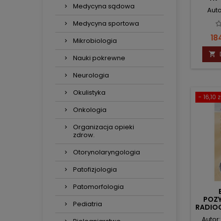
Medycyna sądowa
Auto
Medycyna sportowa
Ce
18
Mikrobiologia

Nauki pokrewne
Neurologia
Okulistyka
- 16,10 z
Onkologia
Organizacja opieki
zdrow.
Otorynolaryngologia
Patofizjologia
Patomorfologia
POZ
Pediatria
RADIOG
DL
Autor