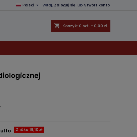

Polski
Witaj,
Zaloguj się
lub
Stwórz konto
×
×
×
shopping_cart
Koszyk:
0
szt. - 0,00 zł
ę
ń
diologicznej
r
Zniżka 19,10 zł
rutto