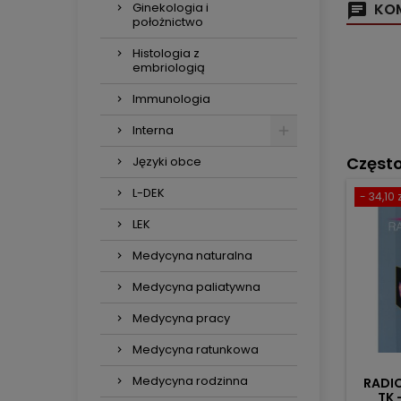
Ginekologia i
KOM
położnictwo
Histologia z
embriologią
Immunologia
Interna
Częst
Języki obce
L-DEK
- 34,10 z
LEK
Medycyna naturalna
Medycyna paliatywna
Medycyna pracy
Medycyna ratunkowa
Medycyna rodzinna
RADI
TK 