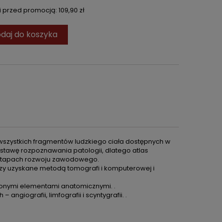
ni przed promocją:
109,90 zł
daj do koszyka
wszystkich fragmentów ludzkiego ciała dostępnych w
tawę rozpoznawania patologii, dlatego atlas
 etapach rozwoju zawodowego.
azy uzyskane metodą tomografi i komputerowej i
onymi elementami anatomicznymi. .
giografii, limfografii i scyntygrafii. .