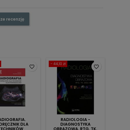
ze recenzję
- 44,10 zł
favorite_border
favorite_border
ADIOGRAFIA.
RADIOLOGIA -
DRĘCZNIK DLA
DIAGNOSTYKA
TECHNIKÓW
OBRAZOWA, RTG, TK,