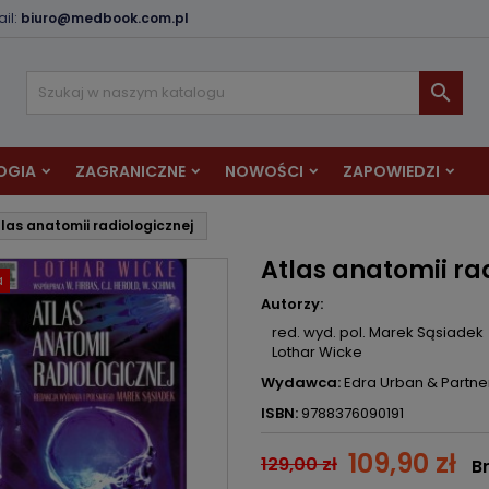
il:
biuro@medbook.com.pl
odaj do listy życzeń
twórz listę życzeń
aloguj się

Utwórz nową listę
sisz być zalogowany by zapisać produkty na swojej liście życzeń.
zwa listy życzeń
OGIA
ZAGRANICZNE
NOWOŚCI
ZAPOWIEDZI
Anuluj
Zaloguj si
las anatomii radiologicznej
Anuluj
Utwórz listę życze
Atlas anatomii ra
a
Autorzy:
red. wyd. pol. Marek Sąsiadek
Lothar Wicke
Wydawca:
Edra Urban & Partne
ISBN:
9788376090191
109,90 zł
129,00 zł
B