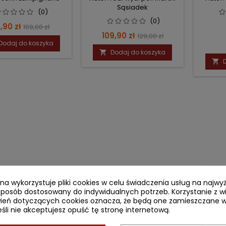
TRORADIOLOGII.
Sąsiadek
KO
(0)
(0)
ena
Cena
,90 zł
MAGNE
109,00 zł
Cena
Cena
109,90 zł
129,00 zł
podstawowa
Dodaj do koszyka
podstawowa
Dodaj do koszyka


ryna wykorzystuje pliki cookies w celu świadczenia usług na najw
sposób dostosowany do indywidualnych potrzeb. Korzystanie z w
ień dotyczących cookies oznacza, że będą one zamieszczane w
li nie akceptujesz opuść tę stronę internetową.