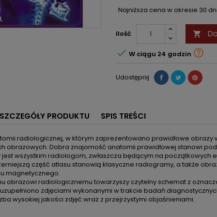
Najniższa cena w okresie 30 d
Do
Ilość



W ciągu 24 godzin
Udostępnij
SZCZEGÓŁY PRODUKTU
SPIS TREŚCI
atomii radiologicznej, w którym zaprezentowano prawidłowe obrazy 
h obrazowych. Dobra znajomość anatomii prawidłowej stanowi pods
 jest wszystkim radiologom, zwłaszcza będącym na początkowych
zerniejszą część atlasu stanowią klasyczne radiogramy, a także obr
su magnetycznego.
u obrazowi radiologicznemu towarzyszy czytelny schemat z oznacz
 uzupełniono zdjęciami wykonanymi w trakcie badań diagnostycznych – an
czba wysokiej jakości zdjęć wraz z przejrzystymi objaśnieniami.