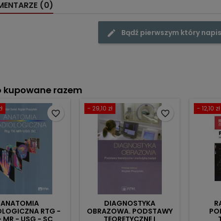
ENTARZE (0)
Bądź pierwszym który napis
o kupowane razem
ł
- 29,10 zł
- 12,10 zł
favorite_border
favorite_border
ANATOMIA
DIAGNOSTYKA
R
OLOGICZNA RTG -
OBRAZOWA. PODSTAWY
PO
- MR - USG - SC
TEORETYCZNE I