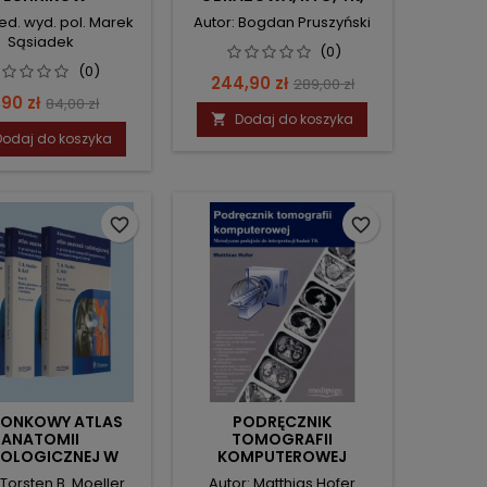
TRORADIOLOGII
USG, MR
red. wyd. pol. Marek
Autor: Bogdan Pruszyński
Sąsiadek
(0)
(0)
Cena
Cena
244,90 zł
289,00 zł
ena
Cena
,90 zł
84,00 zł
podstawowa
Dodaj do koszyka

podstawowa
Dodaj do koszyka
favorite_border
favorite_border
ZONKOWY ATLAS
PODRĘCZNIK
ANATOMII
TOMOGRAFII
IOLOGICZNEJ W
KOMPUTEROWEJ
RZEKROJACH
 Torsten B. Moeller
Autor: Matthias Hofer