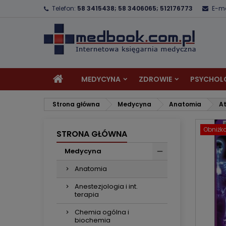
Telefon:
58 3415438; 58 3406065; 512176773
E-ma
D
U
Z
add_circle_outline
Mu
Na
MEDYCYNA
ZDROWIE
PSYCHOL
Strona główna
Medycyna
Anatomia
At
Obniżk
STRONA GŁÓWNA
Medycyna
Anatomia
Anestezjologia i int.
terapia
Chemia ogólna i
biochemia