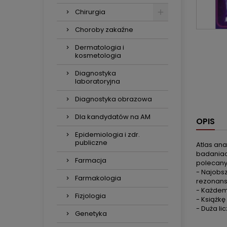
Chirurgia
Choroby zakaźne
Dermatologia i
kosmetologia
Diagnostyka
laboratoryjna
Diagnostyka obrazowa
Dla kandydatów na AM
OPIS
Epidemiologia i zdr.
publiczne
Atlas an
badaniac
Farmacja
polecany
- Najobs
Farmakologia
rezonan
- Każdem
Fizjologia
- Książkę
- Duża li
Genetyka