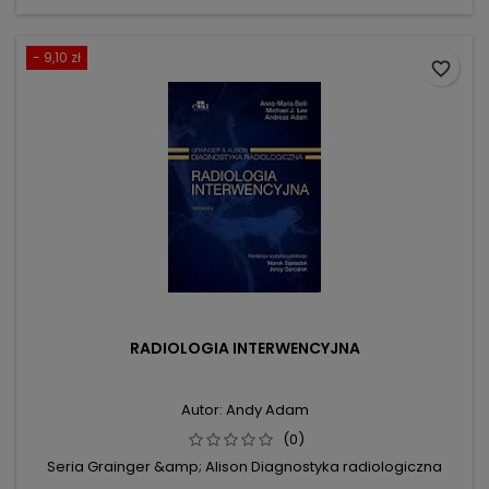
- 9,10 zł
favorite_border
RADIOLOGIA INTERWENCYJNA
Autor: Andy Adam
(0)
Seria Grainger &amp; Alison Diagnostyka radiologiczna