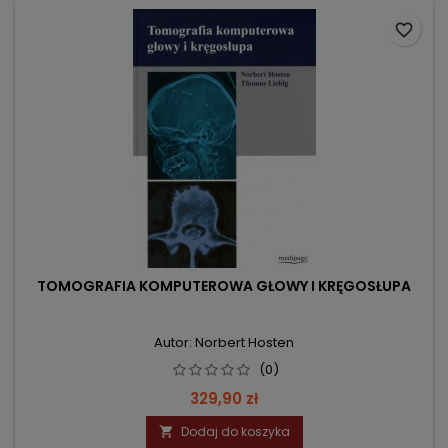
favorite_border
TOMOGRAFIA KOMPUTEROWA GŁOWY I KRĘGOSŁUPA
Autor: Norbert Hosten
(0)
Cena
329,90 zł
Dodaj do koszyka
