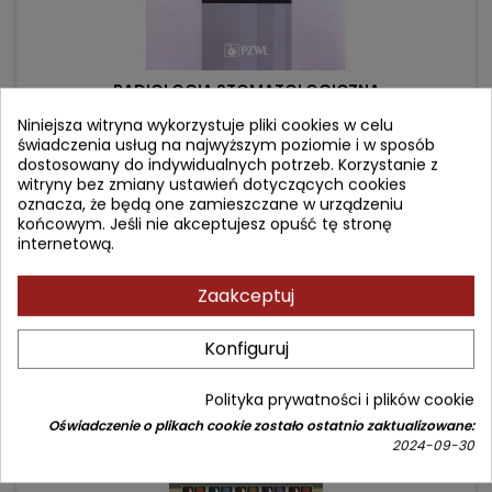
RADIOLOGIA STOMATOLOGICZNA
Niniejsza witryna wykorzystuje pliki cookies w celu
świadczenia usług na najwyższym poziomie i w sposób
Autor: Teresa Katarzyna Różyło
dostosowany do indywidualnych potrzeb. Korzystanie z
(0)
witryny bez zmiany ustawień dotyczących cookies
oznacza, że będą one zamieszczane w urządzeniu
Cena
Cena
193,90 zł
229,00 zł
końcowym. Jeśli nie akceptujesz opuść tę stronę
podstawowa
internetową.
Dodaj do koszyka

Zaakceptuj
- 12,10 zł
favorite_border
Konfiguruj
Polityka prywatności i plików cookie
Oświadczenie o plikach cookie zostało ostatnio zaktualizowane:
2024-09-30