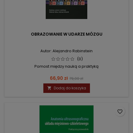
OBRAZOWANIE W UDARZE MÓZGU
Autor: Alejandro Rabinstein
(0)
Pomost między nauką a praktyką
Cena
Cena
66,90 zł
79,00 zł
podstawowa
Dodaj do koszyka

favorite_border