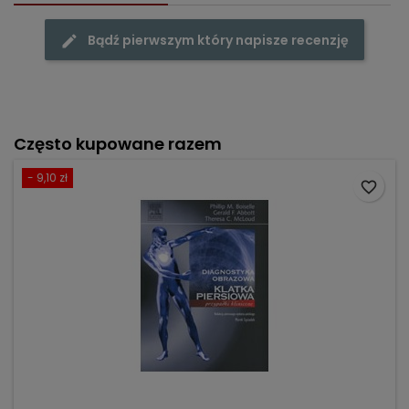
Bądź pierwszym który napisze recenzję
Często kupowane razem
- 9,10 zł
favorite_border