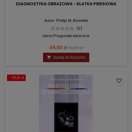
DIAGNOSTYKA OBRAZOWA - KLATKA PIERSIOWA
Autor: Phillip M. Boiselle
(0)
Seria Przypadki kliniczne
Cena
Cena
49,90 zł
59,00 zł
podstawowa
Dodaj do koszyka

- 35,10 zł
favorite_border