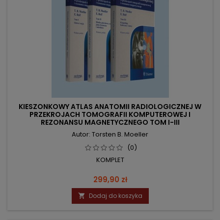
KIESZONKOWY ATLAS ANATOMII RADIOLOGICZNEJ W
PRZEKROJACH TOMOGRAFII KOMPUTEROWEJ I
REZONANSU MAGNETYCZNEGO TOM I-III
Autor: Torsten B. Moeller
(0)
KOMPLET
Cena
299,90 zł
Dodaj do koszyka
