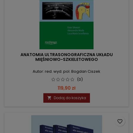
ANATOMIA ULTRASONOGRAFICZNA UKŁADU
MIĘŚNIOWO-SZKIELETOWEGO
Autor: red. wyd. pol. Bogdan Ciszek
(0)
Cena
119,90 zł
Dodaj do koszyka

favorite_border