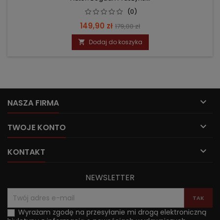
(0)
Cena
Cena
149,90 zł
179,00 zł
podstawowa
Dodaj do koszyka


NASZA FIRMA

TWOJE KONTO

KONTAKT
NEWSLETTER
Wyrażam zgodę na przesyłanie mi drogą elektroniczną