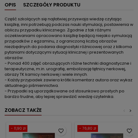
OPIS
SZCZEGÓŁY PRODUKTU
Część szkolących się najłatwiej przyswaja wiedzę czytając
książkę, inni potrzebują podczas nauki stymulacji, postawienia w
obliczu przypadku klinicznego. Zgodnie z tak różnymi
oczekiwaniami opracowano książkę będącą niejako symulacją
przypadków z egzaminu, z ograniczoną liczbą obrazów
niezbędnych do podania diagnostyki różnicowej oraz z kilkoma
pytaniami dotyczącymi sytuacji klinicznej i prezentowanych
obrazów.
- Ponad 400 zdjęć obrazujących różne techniki diagnostyczne i
terapeutyczne, m.in. urografię, embolizację tętnicy nerkowej,
obrazy TK kamicy nerkowej i wiele innych.
- Każdy przypadek zawiera krótki komentarz autora oraz wykaz
aktualnego piśmiennictwa.
- Przypadki są uporządkowane od stosunkowo prostych po
bardzo trudne, aby lepiej sprawdzić wiedzę czytelnika.
ZOBACZ TAKŻE
<
>
- 11,90 zł
- 76,80 zł
favorite_border
favorite_border