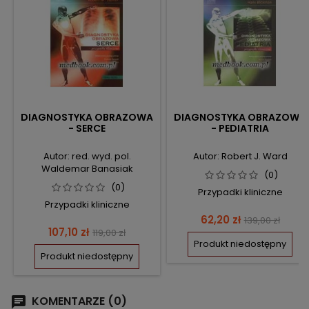
DIAGNOSTYKA OBRAZOWA
DIAGNOSTYKA OBRAZOWA
- SERCE
- PEDIATRIA
Autor: red. wyd. pol.
Autor: Robert J. Ward
Waldemar Banasiak
(0)
(0)
Przypadki kliniczne
Przypadki kliniczne
Cena
Cena
62,20 zł
139,00 zł
Cena
Cena
107,10 zł
119,00 zł
podstawow
Produkt niedostępny
podstawowa
Produkt niedostępny
KOMENTARZE (0)